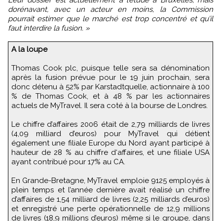
Leur dossier est actuellement à l’étude à Bruxelles, mais
dorénavant, avec un acteur en moins, la Commission
pourrait estimer que le marché est trop concentré et qu’il
faut interdire la fusion. »
A la loupe
Thomas Cook plc, puisque telle sera sa dénomination
après la fusion prévue pour le 19 juin prochain, sera
donc détenu à 52% par Karstadtquelle, actionnaire à 100
% de Thomas Cook, et à 48 % par les actionnaires
actuels de MyTravel. Il sera coté à la bourse de Londres.
Le chiffre d’affaires 2006 était de 2,79 milliards de livres
(4,09 milliard d’euros) pour MyTravel qui détient
également une filiale Europe du Nord ayant participé à
hauteur de 28 % au chiffre d‘affaires, et une filiale USA
ayant contribué pour 17% au CA.
En Grande-Bretagne, MyTravel emploie 9125 employés à
plein temps et l’année dernière avait réalisé un chiffre
d’affaires de 1,54 milliard de livres (2,25 milliards d’euros)
et enregistré une perte opérationnelle de 12,9 millions
de livres (18,9 millions d’euros) même si le groupe, dans