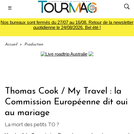
☰
Nos bureaux sont fermés du 27/07 au 16/08. Retour de la newsletter
quotidienne le 24/08/2026. Bel été !
Accueil
>
Production
Thomas Cook / My Travel : la
Commission Européenne dit oui
au mariage
La mort des petits TO ?