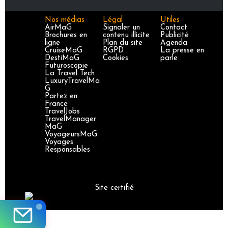
Nos médias
Légal
Utiles
AirMaG
Signaler un
Contact
Brochures en
contenu illicite
Publicité
ligne
Plan du site
Agenda
CruiseMaG
RGPD
La presse en
DestiMaG
Cookies
parle
Futuroscopie
La Travel Tech
LuxuryTravelMa
G
Partez en
France
TravelJobs
TravelManager
MaG
VoyageursMaG
Voyages
Responsables
Site certifié