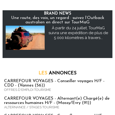
BRAND NEWS
Une route, des voix, un regard : suivez l’Outback
australien en direct sur TourMaG
À partir du 24 juillet, TourMaG
suivra une expédition de plus de
5 000 kilomètres à travers...
LES
ANNONCES
CARREFOUR VOYAGES - Conseiller voyages H/F -
CDD - (Vannes (56))
OFFRES D'EMPLOI TOURISME
CARREFOUR VOYAGES - Alternant(e) Chargé(e) de
ressources humaines H/F - (Massy/Evry (91))
ALTERNANCE / STAGES TOURISME