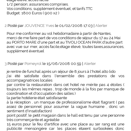
1/2 pension; assurances comprises.
Vos conditions, supplément éventuel, et tarifs TTC
Budget: 1800 Euros ( 900 x2 )
2.
Posté par
JOUVENCE Yves
le 01/02/2008 17:03
|
Alerter
Pour me conformer au vol hebdomadaire à partir de Nantes,
merci de me faire part de vos conditions de séjour du 17 au 24 Mai
au PORTO MARE d'une part et au TIVOLI OCEAN PARK d'autre part
avec vue sur mer, accès facile,étage élevé, toutes taxes,assurances,
supplément éventuel
3.
Posté par
Pomeyrol
le 15/06/2008 00:59
|
Alerter
je rentre de funchal après un séjour de 8 jours à l'hotel alto lido
j'ai été satisfaite dans l'ensemble des prestations de vos
accompagnatrices locales
par contre la restauration dans cet hotel ne mérite pas 4 étoiles (
toujours les mêmes repas , trop de monde à la fois par manque de
coordination et d'occupation des salles )
la partie hotèlerie était satisfaisante
à la réception , un manque de professionalisme était flagrant ( pas
assez de personnel pour assumer la vague humaine , donc un
sentiment d'insatisfaction)
point positif, le petit magasin dans le hall est tenu par une personne
très commerçante et agréable
15 euros pour le feu d'artifice avec une place au 1er rang est une
publicité mensongère car les places étaient surbookées donc