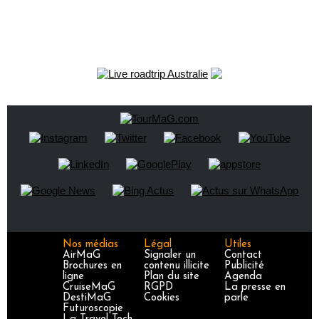
Nos médias
Légal
Utiles
AirMaG
Signaler un
Contact
Brochures en
contenu illicite
Publicité
ligne
Plan du site
Agenda
CruiseMaG
RGPD
La presse en
DestiMaG
Cookies
parle
Futuroscopie