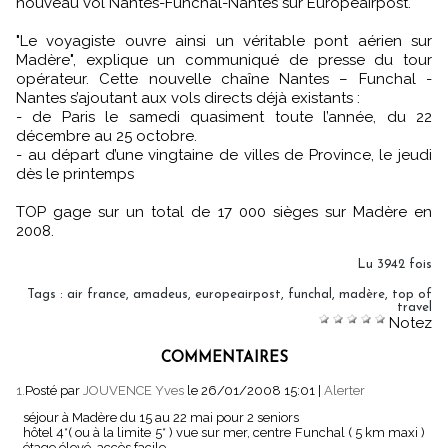
nouveau vol Nantes-Funchal-Nantes sur Europeairpost.
"Le voyagiste ouvre ainsi un véritable pont aérien sur
Madère", explique un communiqué de presse du tour
opérateur. Cette nouvelle chaîne Nantes – Funchal -
Nantes s’ajoutant aux vols directs déjà existants :
- de Paris le samedi quasiment toute l’année, du 22
décembre au 25 octobre.
- au départ d’une vingtaine de villes de Province, le jeudi
dès le printemps
TOP gage sur un total de 17 000 sièges sur Madère en
2008.
Lu 3942 fois
Tags
:
air france
,
amadeus
,
europeairpost
,
funchal
,
madère
,
top of
travel
Notez
COMMENTAIRES
1.
Posté par
JOUVENCE Yves
le 26/01/2008 15:01
|
Alerter
séjour à Madère du 15 au 22 mai pour 2 seniors
hôtel 4*( ou à la limite 5* ) vue sur mer, centre Funchal ( 5 km maxi )
étage élevé, accès facile