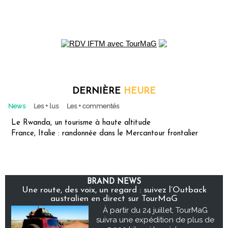
DERNIÈRE
HEURE
News
Les + lus
Les + commentés
Le Rwanda, un tourisme à haute altitude
France, Italie : randonnée dans le Mercantour frontalier
BRAND NEWS
Une route, des voix, un regard : suivez l’Outback
australien en direct sur TourMaG
À partir du 24 juillet, TourMaG
suivra une expédition de plus de