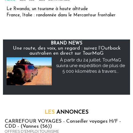
Le Rwanda, un tourisme à haute altitude
France, Italie : randonnée dans le Mercantour frontalier
BRAND NEWS
Une route, des voix, un regard : suivez l’Outback
australien en direct sur TourMaG
À partir du 24 juillet, TourMaG
suivra une expédition de plus de
5 000 kilomètres à travers...
LES
ANNONCES
CARREFOUR VOYAGES - Conseiller voyages H/F -
CDD - (Vannes (56))
OFFRES D'EMPLOI TOURISME