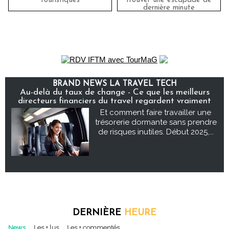
touristiques
trouver une escapade de
dernière minute
BRAND NEWS LA TRAVEL TECH
Au-delà du taux de change - Ce que les meilleurs
directeurs financiers du travel regardent vraiment
Et comment faire travailler une
trésorerie dormante sans prendre
de risques inutiles. Début 2025,...
DERNIÈRE
HEURE
News
Les + lus
Les + commentés