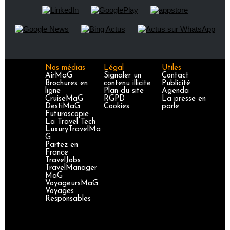
Nos médias
Légal
Utiles
AirMaG
Signaler un
Contact
Brochures en
contenu illicite
Publicité
ligne
Plan du site
Agenda
CruiseMaG
RGPD
La presse en
DestiMaG
Cookies
parle
Futuroscopie
La Travel Tech
LuxuryTravelMa
G
Partez en
France
TravelJobs
TravelManager
MaG
VoyageursMaG
Voyages
Responsables