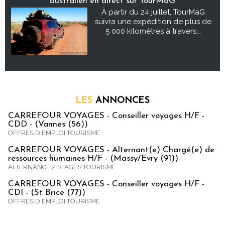
australien en direct sur TourMaG
À partir du 24 juillet, TourMaG
suivra une expédition de plus de
5 000 kilomètres à travers...
LES
ANNONCES
CARREFOUR VOYAGES - Conseiller voyages H/F -
CDD - (Vannes (56))
OFFRES D'EMPLOI TOURISME
CARREFOUR VOYAGES - Alternant(e) Chargé(e) de
ressources humaines H/F - (Massy/Evry (91))
ALTERNANCE / STAGES TOURISME
CARREFOUR VOYAGES - Conseiller voyages H/F -
CDI - (St Brice (77))
OFFRES D'EMPLOI TOURISME