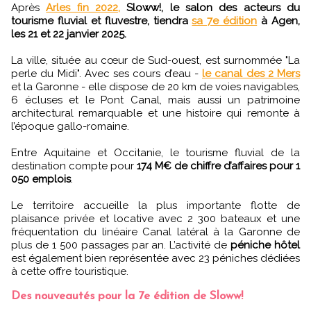
Après
Arles fin 2022,
Sloww!, le salon des acteurs du
tourisme fluvial et fluvestre, tiendra
sa 7e édition
à Agen,
les 21 et 22 janvier 2025.
La ville, située au cœur de Sud-ouest, est surnommée "La
perle du Midi". Avec ses cours d’eau -
le canal des 2 Mers
et la Garonne - elle dispose de 20 km de voies navigables,
6 écluses et le Pont Canal, mais aussi un patrimoine
architectural remarquable et une histoire qui remonte à
l’époque gallo-romaine.
Entre Aquitaine et Occitanie, le tourisme fluvial de la
destination compte pour
174 M€ de chiffre d’affaires pour 1
050 emplois
.
Le territoire accueille la plus importante flotte de
plaisance privée et locative avec 2 300 bateaux et une
fréquentation du linéaire Canal latéral à la Garonne de
plus de 1 500 passages par an. L’activité de
péniche hôtel
est également bien représentée avec 23 péniches dédiées
à cette offre touristique.
Des nouveautés pour la 7e édition de Sloww!