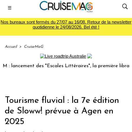
☰
Nos bureaux sont fermés du 27/07 au 16/08. Retour de la newsletter
quotidienne le 24/08/2026. Bel été !
Accueil
>
CruiseMaG
ancement des "Escales Littéraires", la première librairie d
Tourisme fluvial : la 7e édition
de Sloww! prévue à Agen en
2025