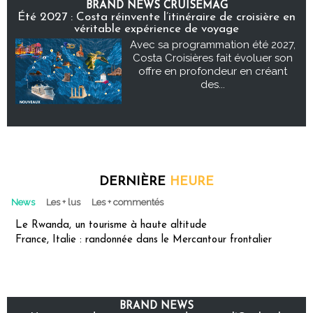
BRAND NEWS CRUISEMAG
Été 2027 : Costa réinvente l’itinéraire de croisière en
véritable expérience de voyage
Avec sa programmation été 2027,
Costa Croisières fait évoluer son
offre en profondeur en créant
des...
DERNIÈRE
HEURE
News
Les + lus
Les + commentés
Le Rwanda, un tourisme à haute altitude
France, Italie : randonnée dans le Mercantour frontalier
BRAND NEWS