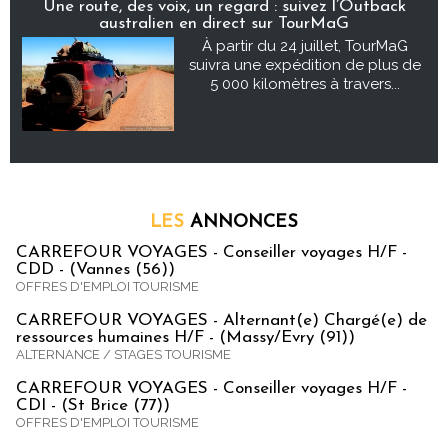
Une route, des voix, un regard : suivez l’Outback
australien en direct sur TourMaG
À partir du 24 juillet, TourMaG
suivra une expédition de plus de
5 000 kilomètres à travers...
LES
ANNONCES
CARREFOUR VOYAGES - Conseiller voyages H/F -
CDD - (Vannes (56))
OFFRES D'EMPLOI TOURISME
CARREFOUR VOYAGES - Alternant(e) Chargé(e) de
ressources humaines H/F - (Massy/Evry (91))
ALTERNANCE / STAGES TOURISME
CARREFOUR VOYAGES - Conseiller voyages H/F -
CDI - (St Brice (77))
OFFRES D'EMPLOI TOURISME