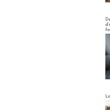
Actus V
De
d’
fo
Webinai
La