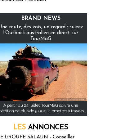
BRAND NEWS
Une route, des voix, un regard : suivez
l’Outback australien en direct sur
TourMaG
À partir du 24 juillet, TourMaG suivra une
pédition de plus de 5 000 kilomètres à travers...
LES
ANNONCES
E GROUPE SALAUN - Conseiller