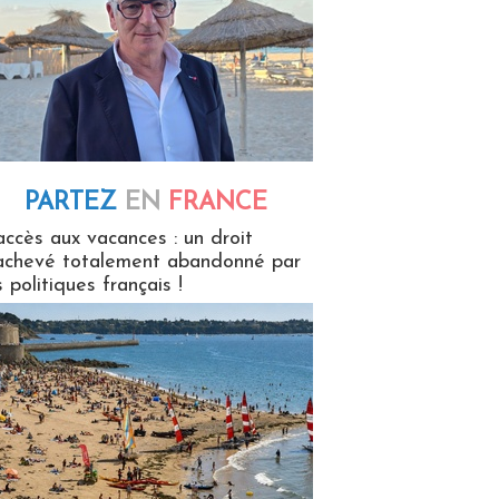
PARTEZ
EN
FRANCE
 en France
accès aux vacances : un droit
achevé totalement abandonné par
s politiques français !