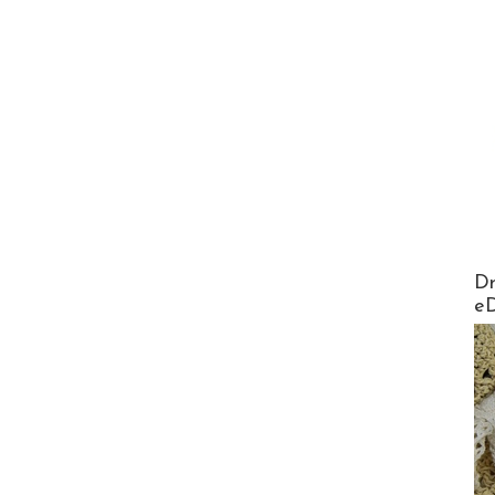
AirMa
Dr
e