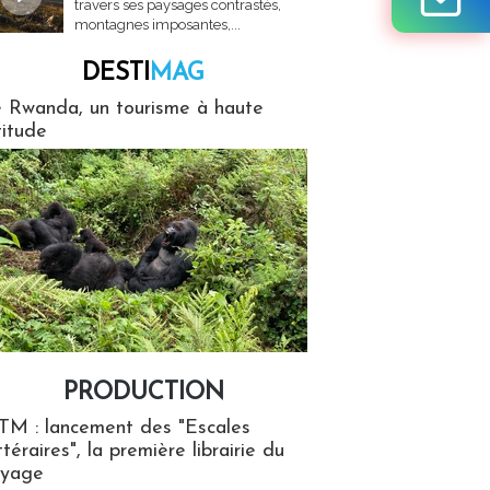
travers ses paysages contrastés,
montagnes imposantes,...
DESTI
MAG
MAG
 Rwanda, un tourisme à haute
titude
PRODUCTION
ion
TM : lancement des "Escales
ttéraires", la première librairie du
oyage