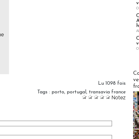
v
O
A
h
A
ne
C
v
O
Publi-n
Co
ve
Lu 1098 fois
fr
Tags
:
porto
,
portugal
,
transavia france
Notez