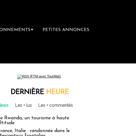
BONNEMENTS
PETITES ANNONCES
▼
DERNIÈRE
HEURE
News
Les + lus
Les + commentés
e Rwanda, un tourisme à haute
ltitude
rance, Italie : randonnée dans le
ercantour frontalier