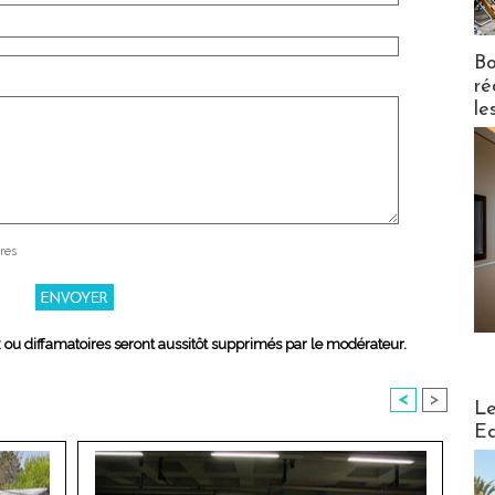
Bo
ré
le
res
x ou diffamatoires seront aussitôt supprimés par le modérateur.
<
>
Distribu
Le
Ed