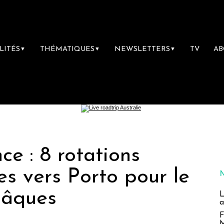
LITÉS
THÉMATIQUES
NEWSLETTERS
TV
A
▼
▼
▼
ce : 8 rotations
s vers Porto pour le
Pâques
L
a
F
M