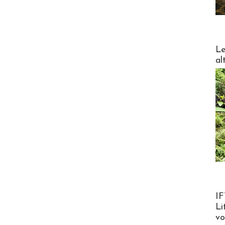
DESTI
Le
al
Product
IF
Li
v