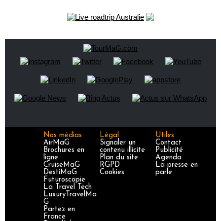
Nos médias
Légal
Utiles
AirMaG
Signaler un
Contact
Brochures en
contenu illicite
Publicité
ligne
Plan du site
Agenda
CruiseMaG
RGPD
La presse en
DestiMaG
Cookies
parle
Futuroscopie
La Travel Tech
LuxuryTravelMa
G
Partez en
France