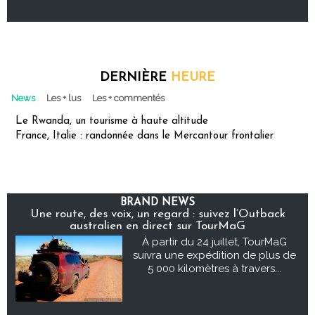
DERNIÈRE
HEURE
News
Les + lus
Les + commentés
Le Rwanda, un tourisme à haute altitude
France, Italie : randonnée dans le Mercantour frontalier
BRAND NEWS
Une route, des voix, un regard : suivez l’Outback
australien en direct sur TourMaG
À partir du 24 juillet, TourMaG
suivra une expédition de plus de
5 000 kilomètres à travers...