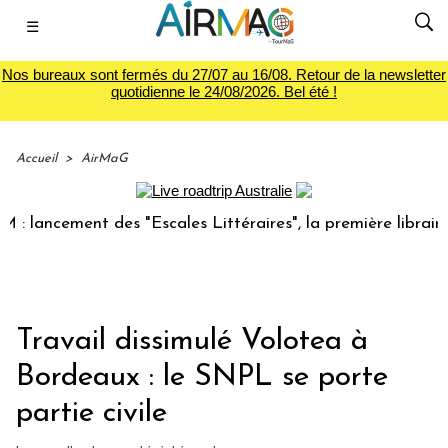
☰
Nos bureaux sont fermés du 27/07 au 16/08. Retour de la newsletter
quotidienne le 24/08/2026. Bel été !
Accueil
>
AirMaG
ncement des "Escales Littéraires", la première librairie du
Travail dissimulé Volotea à
Bordeaux : le SNPL se porte
partie civile