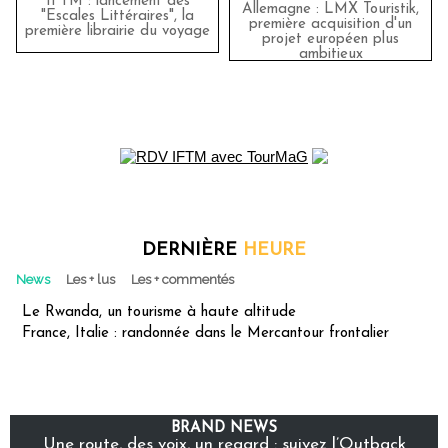
IFTM : lancement des
Allemagne : LMX Touristik,
"Escales Littéraires", la
première acquisition d'un
première librairie du voyage
projet européen plus
ambitieux
DERNIÈRE
HEURE
News
Les + lus
Les + commentés
Le Rwanda, un tourisme à haute altitude
France, Italie : randonnée dans le Mercantour frontalier
BRAND NEWS
Une route, des voix, un regard : suivez l’Outback