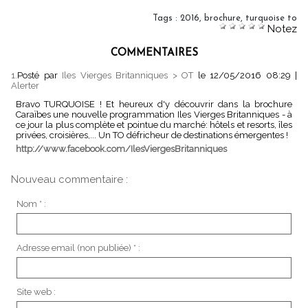
Tags
:
2016
,
brochure
,
turquoise to
Notez
COMMENTAIRES
1.
Posté par
Iles Vierges Britanniques > OT
le 12/05/2016 08:29
|
Alerter
Bravo TURQUOISE ! Et heureux d'y découvrir dans la brochure
Caraïbes une nouvelle programmation Iles Vierges Britanniques - à
ce jour la plus complète et pointue du marché: hôtels et resorts, îles
privées, croisières,... Un TO défricheur de destinations émergentes !
http://www.facebook.com/IlesViergesBritanniques
Nouveau commentaire :
Nom * :
Adresse email (non publiée) * :
Site web :