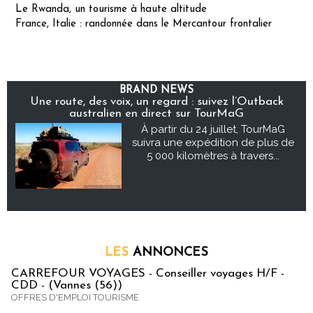
Le Rwanda, un tourisme à haute altitude
France, Italie : randonnée dans le Mercantour frontalier
BRAND NEWS
Une route, des voix, un regard : suivez l’Outback
australien en direct sur TourMaG
À partir du 24 juillet, TourMaG
suivra une expédition de plus de
5 000 kilomètres à travers...
LES
ANNONCES
CARREFOUR VOYAGES - Conseiller voyages H/F -
CDD - (Vannes (56))
OFFRES D'EMPLOI TOURISME