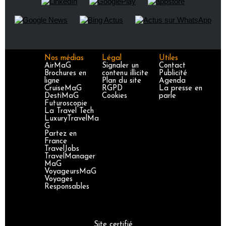
Nos médias
Légal
Utiles
AirMaG
Signaler un
Contact
Brochures en
contenu illicite
Publicité
ligne
Plan du site
Agenda
CruiseMaG
RGPD
La presse en
DestiMaG
Cookies
parle
Futuroscopie
La Travel Tech
LuxuryTravelMa
G
Partez en
France
TravelJobs
TravelManager
MaG
VoyageursMaG
Voyages
Responsables
Site certifié