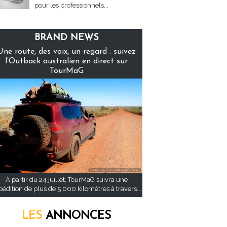
pour les professionnels...
BRAND NEWS
Une route, des voix, un regard : suivez
l’Outback australien en direct sur
TourMaG
À partir du 24 juillet, TourMaG suivra une
pédition de plus de 5 000 kilomètres à travers...
LES
ANNONCES