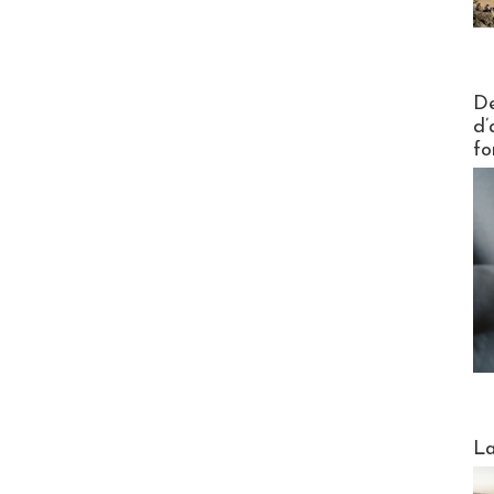
Actus V
De
d’
fo
Webinai
La