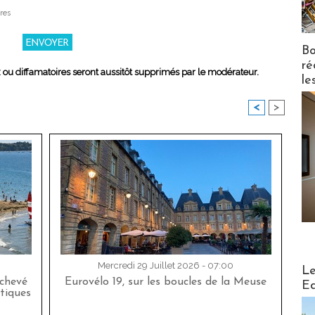
res
Bo
ré
x ou diffamatoires seront aussitôt supprimés par le modérateur.
le
<
>
Distribu
Mercredi 29 Juillet 2026 - 07:00
Le
achevé
Eurovélo 19, sur les boucles de la Meuse
Ed
tiques