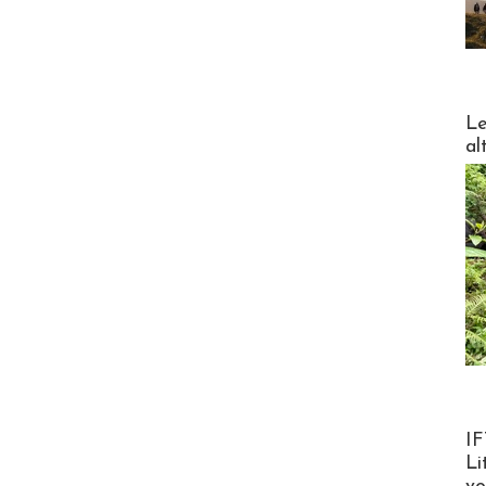
DESTI
Le
al
Product
IF
Li