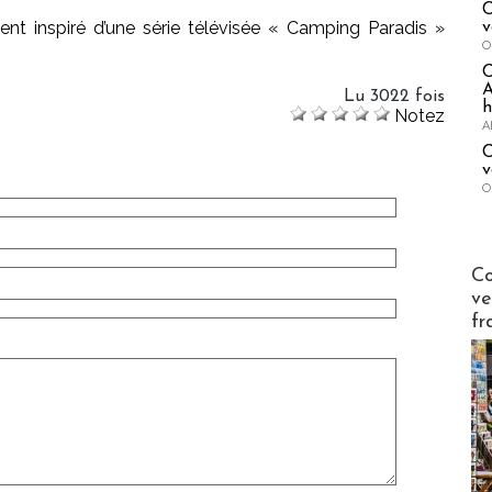
C
ment inspiré d’une série télévisée « Camping Paradis »
v
O
A
Lu 3022 fois
h
Notez
A
C
v
O
Publi-n
Co
ve
fr