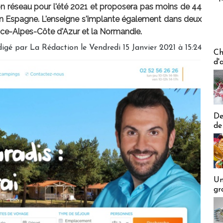
n réseau pour l'été 2021 et proposera pas moins de 44
en Espagne. L'enseigne s'implante également dans deux
ence-Alpes-Côte d'Azur et la Normandie.
digé par
La Rédaction
le Vendredi 15 Janvier 2021 à 15:24
Les off
Ch
d'
De
de
Un
gr