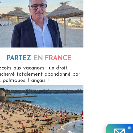
PARTEZ
EN
FRANCE
 en France
accès aux vacances : un droit
achevé totalement abandonné par
s politiques français !