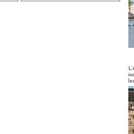
Partez
L’
in
le