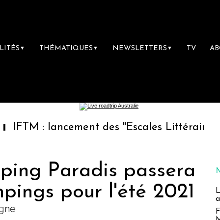
LITÉS
THÉMATIQUES
NEWSLETTERS
TV
A
▼
▼
▼
: lancement des "Escales Littéraires", la prem
ping Paradis passera
pings pour l'été 2021
L
a
agne
F
M