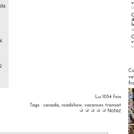
v
ada
O
A
h
A
C
l
v
O
Q
Publi-n
Co
ve
fr
Lu 1054 fois
Tags
:
canada
,
roadshow
,
vacances transat
Notez