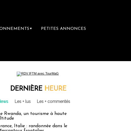
BONNEMENTS
PETITES ANNONCES
▼
DERNIÈRE
HEURE
News
Les + lus
Les + commentés
e Rwanda, un tourisme à haute
ltitude
rance, Italie : randonnée dans le
ercantour frontalier