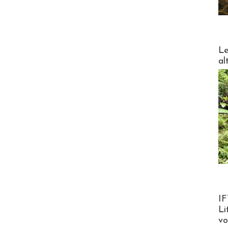
DESTI
Le
al
Product
IF
Li
v