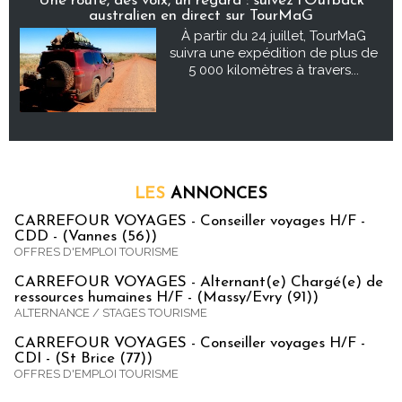
Une route, des voix, un regard : suivez l’Outback
australien en direct sur TourMaG
À partir du 24 juillet, TourMaG
suivra une expédition de plus de
5 000 kilomètres à travers...
LES
ANNONCES
CARREFOUR VOYAGES - Conseiller voyages H/F -
CDD - (Vannes (56))
OFFRES D'EMPLOI TOURISME
CARREFOUR VOYAGES - Alternant(e) Chargé(e) de
ressources humaines H/F - (Massy/Evry (91))
ALTERNANCE / STAGES TOURISME
CARREFOUR VOYAGES - Conseiller voyages H/F -
CDI - (St Brice (77))
OFFRES D'EMPLOI TOURISME