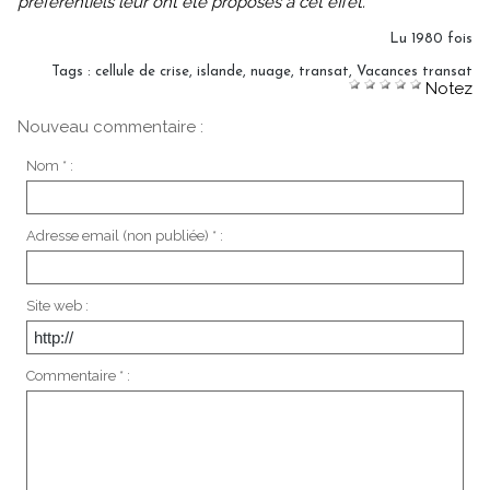
préférentiels leur ont été proposés à cet effet."
Lu 1980 fois
Tags
:
cellule de crise
,
islande
,
nuage
,
transat
,
Vacances transat
Notez
Nouveau commentaire :
Nom * :
Adresse email (non publiée) * :
Site web :
Commentaire * :