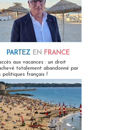
PARTEZ
EN
FRANCE
 en France
accès aux vacances : un droit
achevé totalement abandonné par
s politiques français !