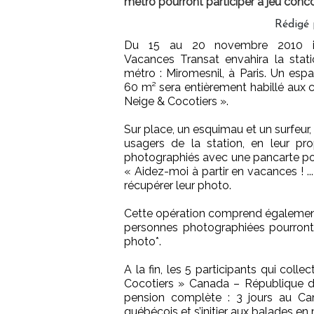
métro pourront participer à jeu conc
Rédigé 
Du 15 au 20 novembre 2010 in
Vacances Transat envahira la stat
métro : Miromesnil, à Paris. Un esp
60 m² sera entièrement habillé aux
Neige & Cocotiers ».
Sur place, un esquimau et un surfeur, 
usagers de la station, en leur pro
photographiés avec une pancarte port
« Aidez-moi à partir en vacances ! ...
récupérer leur photo.
Cette opération comprend également u
personnes photographiées pourront m
photo*.
A la fin, les 5 participants qui col
Cocotiers » Canada – République do
pension complète : 3 jours au Cana
québécois et s’initier aux balades en