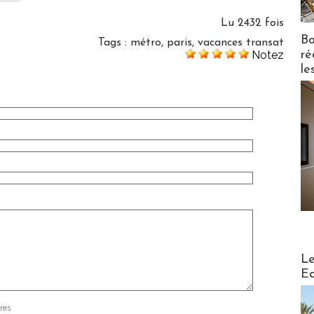
Lu 2432 fois
Bo
Tags
:
métro
,
paris
,
vacances transat
ré
Notez
le
Distribu
Le
Ed
res