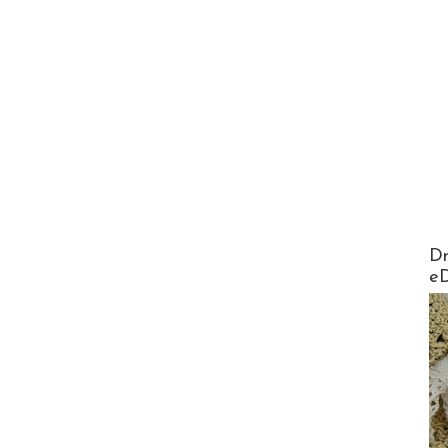
AirMa
Dr
e