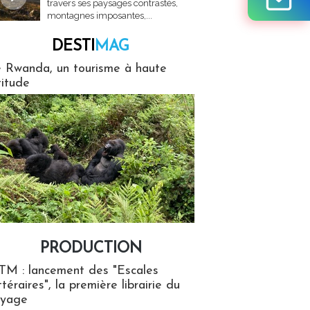
travers ses paysages contrastés,
montagnes imposantes,...
DESTI
MAG
MAG
 Rwanda, un tourisme à haute
titude
PRODUCTION
ion
TM : lancement des "Escales
ttéraires", la première librairie du
oyage