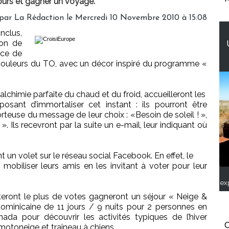
ours et gagner un voyage.
par La Rédaction le Mercredi 10 Novembre 2010 à 15:08
clus,
ion de
ace de
 couleurs du TO, avec un décor inspiré du programme «
alchimie parfaite du chaud et du froid, accueilleront les
posant d’immortaliser cet instant : ils pourront être
euse du message de leur choix : «Besoin de soleil ! »,
 ». Ils recevront par la suite un e-mail, leur indiquant où
n volet sur le réseau social Facebook. En effet, le
obiliser leurs amis en les invitant à voter pour leur
ex
lecteront le plus de votes gagneront un séjour « Neige &
minicaine de 11 jours / 9 nuits pour 2 personnes en
da pour découvrir les activités typiques de l’hiver
C
 motoneige et traîneau à chiens.