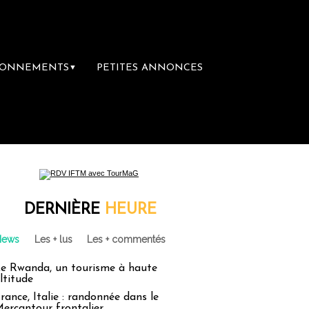
BONNEMENTS
PETITES ANNONCES
▼
DERNIÈRE
HEURE
News
Les + lus
Les + commentés
e Rwanda, un tourisme à haute
ltitude
rance, Italie : randonnée dans le
ercantour frontalier