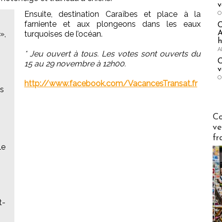
v
Ensuite, destination Caraïbes et place à la
O
farniente et aux plongeons dans les eaux
A
»,
turquoises de l’océan.
h
A
* Jeu ouvert à tous. Les votes sont ouverts du
C
15 au 29 novembre à 12h00.
v
O
http://www.facebook.com/VacancesTransat.fr
ns
Publi-n
Co
ve
fr
le
t-