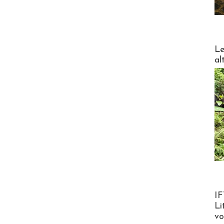
DESTI
Le
al
Product
IF
Li
v