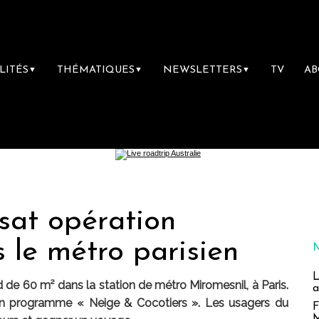
LITÉS
THÉMATIQUES
NEWSLETTERS
TV
A
▼
▼
▼
sat opération
 le métro parisien
L
de 60 m² dans la station de métro Miromesnil, à Paris.
a
on programme « Neige & Cocotiers ». Les usagers du
F
M