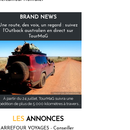
BRAND NEWS
Une route, des voix, un regard : suivez
l’Outback australien en direct sur
TourMaG
À partir du 24 juillet, TourMaG suivra une
pédition de plus de 5 000 kilomètres à travers...
LES
ANNONCES
ARREFOUR VOYAGES - Conseiller