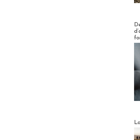
Actus V
De
d’
fo
Webinai
La