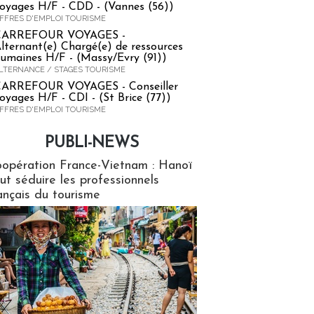
oyages H/F - CDD - (Vannes (56))
FFRES D'EMPLOI TOURISME
CARREFOUR VOYAGES -
lternant(e) Chargé(e) de ressources
umaines H/F - (Massy/Evry (91))
LTERNANCE / STAGES TOURISME
ARREFOUR VOYAGES - Conseiller
oyages H/F - CDI - (St Brice (77))
FFRES D'EMPLOI TOURISME
PUBLI-NEWS
ews
opération France-Vietnam : Hanoï
ut séduire les professionnels
ançais du tourisme