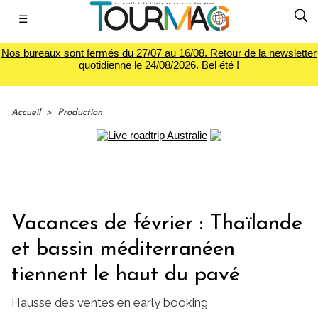
☰
Nos bureaux sont fermés du 27/07 au 16/08. Retour de la newsletter
quotidienne le 24/08/2026. Bel été !
Accueil
>
Production
Vacances de février : Thaïlande
et bassin méditerranéen
tiennent le haut du pavé
Hausse des ventes en early booking