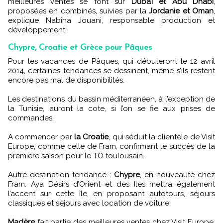
meilleures ventes se font sur
Dubaï et Abu Dhabi
,
proposées en combinés, suivies par la
Jordanie et Oman
,
explique Nabiha Jouani, responsable production et
développement.
Chypre, Croatie et Grèce pour Pâques
Pour les vacances de Pâques, qui débuteront le 12 avril
2014, certaines tendances se dessinent, même s’ils restent
encore pas mal de disponibilités.
Les destinations du bassin méditerranéen, à l’exception de
la Tunisie, auront la cote, si l’on se fie aux prises de
commandes.
A commencer par
la Croatie
, qui séduit la clientèle de Visit
Europe, comme celle de Fram, confirmant le succès de la
première saison pour le TO toulousain.
Autre destination tendance :
Chypre
, en nouveauté chez
Fram. Aya Désirs d’Orient et des Iles mettra également
l’accent sur cette île, en proposant autotours, séjours
classiques et séjours avec location de voiture.
Madère
fait partie des meilleures ventes chez Visit Europe,