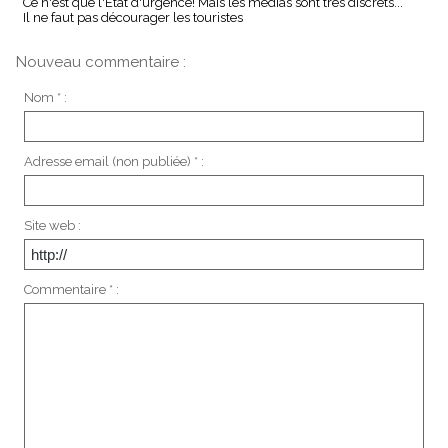
Ce n'est que l'Etat d'urgence! Mais les médias sont très discrets...
Il ne faut pas décourager les touristes
Nouveau commentaire :
Nom * :
Adresse email (non publiée) * :
Site web :
Commentaire * :