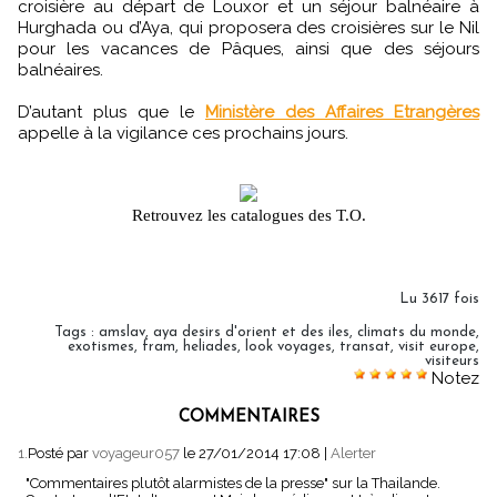
croisière au départ de Louxor et un séjour balnéaire à
Hurghada ou d’Aya, qui proposera des croisières sur le Nil
pour les vacances de Pâques, ainsi que des séjours
balnéaires.
D’autant plus que le
Ministère des Affaires Etrangères
appelle à la vigilance ces prochains jours.
Retrouvez les catalogues des T.O.
Lu 3617 fois
Tags
:
amslav
,
aya desirs d'orient et des iles
,
climats du monde
,
exotismes
,
fram
,
heliades
,
look voyages
,
transat
,
visit europe
,
visiteurs
Notez
COMMENTAIRES
1.
Posté par
voyageur057
le 27/01/2014 17:08
|
Alerter
"Commentaires plutôt alarmistes de la presse" sur la Thailande.