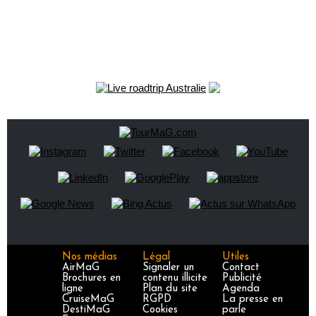
Nos médias
Légal
Utiles
AirMaG
Signaler un
Contact
Brochures en
contenu illicite
Publicité
ligne
Plan du site
Agenda
CruiseMaG
RGPD
La presse en
DestiMaG
Cookies
parle