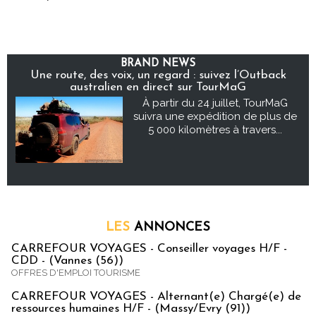
BRAND NEWS
Une route, des voix, un regard : suivez l’Outback
australien en direct sur TourMaG
À partir du 24 juillet, TourMaG
suivra une expédition de plus de
5 000 kilomètres à travers...
LES
ANNONCES
CARREFOUR VOYAGES - Conseiller voyages H/F -
CDD - (Vannes (56))
OFFRES D'EMPLOI TOURISME
CARREFOUR VOYAGES - Alternant(e) Chargé(e) de
ressources humaines H/F - (Massy/Evry (91))