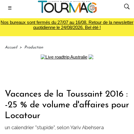
☰
Nos bureaux sont fermés du 27/07 au 16/08. Retour de la newsletter
quotidienne le 24/08/2026. Bel été !
Accueil
>
Production
Vacances de la Toussaint 2016 :
-25 % de volume d'affaires pour
Locatour
un calendrier "stupide", selon Yariv Abehsera