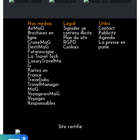
Nos médias
Légal
Utiles
AirMaG
Signaler un
Contact
Brochures en
contenu illicite
Publicité
ligne
Plan du site
Agenda
CruiseMaG
RGPD
La presse en
DestiMaG
Cookies
parle
Futuroscopie
La Travel Tech
LuxuryTravelMa
G
Partez en
France
TravelJobs
TravelManager
MaG
VoyageursMaG
Voyages
Responsables
Site certifié