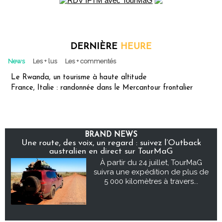
DERNIÈRE
HEURE
News
Les + lus
Les + commentés
Le Rwanda, un tourisme à haute altitude
France, Italie : randonnée dans le Mercantour frontalier
BRAND NEWS
Une route, des voix, un regard : suivez l’Outback
australien en direct sur TourMaG
À partir du 24 juillet, TourMaG
suivra une expédition de plus de
5 000 kilomètres à travers...