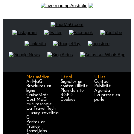
Nos médias
Légal
Utiles
AirMaG
Signaler un
Contact
Brochures en
contenu illicite
Publicité
ligne
Plan du site
Agenda
CruiseMaG
RGPD
La presse en
DestiMaG
Cookies
parle
Futuroscopie
La Travel Tech
LuxuryTravelMa
G
Partez en
France
TravelJobs