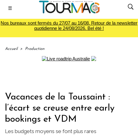
☰
Nos bureaux sont fermés du 27/07 au 16/08. Retour de la newsletter
quotidienne le 24/08/2026. Bel été !
Accueil
>
Production
Vacances de la Toussaint :
l’écart se creuse entre early
bookings et VDM
Les budgets moyens se font plus rares