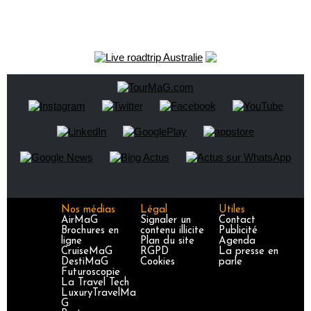
Nos médias
Légal
Utiles
AirMaG
Signaler un
Contact
Brochures en
contenu illicite
Publicité
ligne
Plan du site
Agenda
CruiseMaG
RGPD
La presse en
DestiMaG
Cookies
parle
Futuroscopie
La Travel Tech
LuxuryTravelMa
G