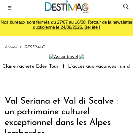
☰
Nos bureaux sont fermés du 27/07 au 16/08. Retour de la newsletter
quotidienne le 24/08/2026. Bel été !
Accueil
>
DESTIMAG
re rachète Eden Tour
L’accès aux vacances : un droit in
Val Seriana et Val di Scalve :
un patrimoine culturel
exceptionnel dans les Alpes