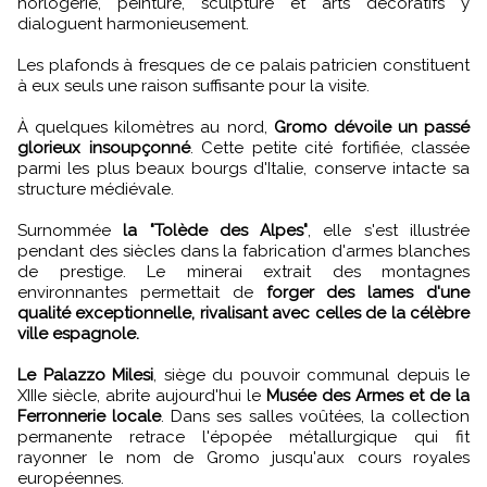
horlogerie, peinture, sculpture et arts décoratifs y
dialoguent harmonieusement.
Les plafonds à fresques de ce palais patricien constituent
à eux seuls une raison suffisante pour la visite.
À quelques kilomètres au nord,
Gromo dévoile un passé
glorieux insoupçonné
. Cette petite cité fortifiée, classée
parmi les plus beaux bourgs d'Italie, conserve intacte sa
structure médiévale.
Surnommée
la "Tolède des Alpes"
, elle s'est illustrée
pendant des siècles dans la fabrication d'armes blanches
de prestige. Le minerai extrait des montagnes
environnantes permettait de
forger des lames d'une
qualité exceptionnelle, rivalisant avec celles de la célèbre
ville espagnole.
Le Palazzo Milesi
, siège du pouvoir communal depuis le
XIIIe siècle, abrite aujourd'hui le
Musée des Armes et de la
Ferronnerie locale
. Dans ses salles voûtées, la collection
permanente retrace l'épopée métallurgique qui fit
rayonner le nom de Gromo jusqu'aux cours royales
européennes.