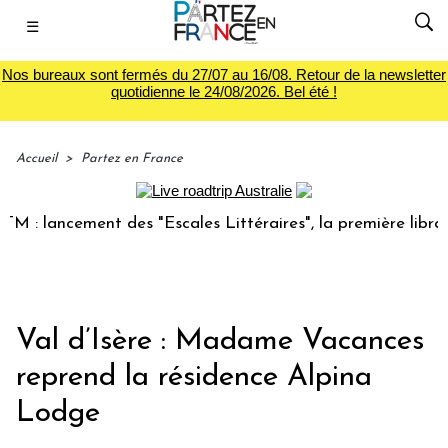
☰
Nos bureaux sont fermés du 27/07 au 16/08. Retour de la newsletter
quotidienne le 24/08/2026. Bel été !
Accueil
>
Partez en France
 lancement des "Escales Littéraires", la première librairie 
Val d’Isère : Madame Vacances
reprend la résidence Alpina
Lodge