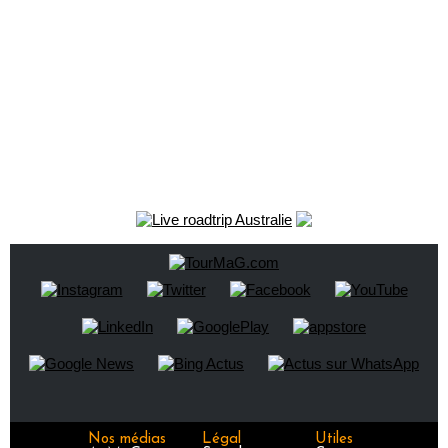
Nos médias
Légal
Utiles