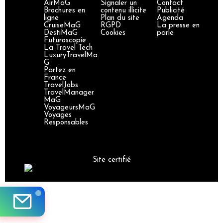
AirMaG
Signaler un
Contact
Brochures en
contenu illicite
Publicité
ligne
Plan du site
Agenda
CruiseMaG
RGPD
La presse en
DestiMaG
Cookies
parle
Futuroscopie
La Travel Tech
LuxuryTravelMa
G
Partez en
France
TravelJobs
TravelManager
MaG
VoyageursMaG
Voyages
Responsables
Site certifié