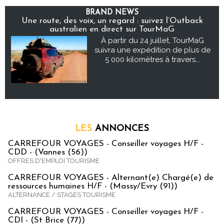
BRAND NEWS
Une route, des voix, un regard : suivez l’Outback
australien en direct sur TourMaG
À partir du 24 juillet, TourMaG
suivra une expédition de plus de
5 000 kilomètres à travers...
LES
ANNONCES
CARREFOUR VOYAGES - Conseiller voyages H/F -
CDD - (Vannes (56))
OFFRES D'EMPLOI TOURISME
CARREFOUR VOYAGES - Alternant(e) Chargé(e) de
ressources humaines H/F - (Massy/Evry (91))
ALTERNANCE / STAGES TOURISME
CARREFOUR VOYAGES - Conseiller voyages H/F -
CDI - (St Brice (77))