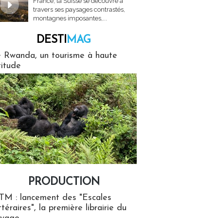
France, la Suisse se découvre à
travers ses paysages contrastés,
montagnes imposantes,...
DESTI
MAG
MAG
 Rwanda, un tourisme à haute
titude
PRODUCTION
ion
TM : lancement des "Escales
ttéraires", la première librairie du