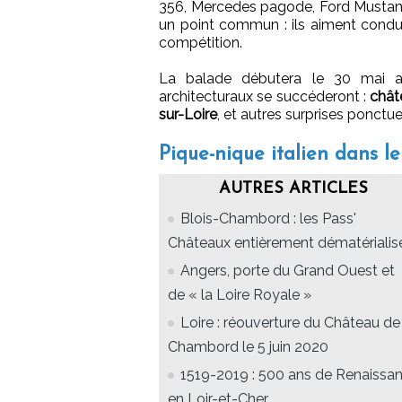
356, Mercedes pagode, Ford Mustang,
un point commun : ils aiment conduir
compétition.
La balade débutera le 30 mai
architecturaux se succéderont :
chât
sur-Loire
, et autres surprises ponctu
Pique-nique italien dans 
AUTRES ARTICLES
Blois-Chambord : les Pass'
Châteaux entièrement dématérialis
Angers, porte du Grand Ouest et
de « la Loire Royale »
Loire : réouverture du Château de
Chambord le 5 juin 2020
1519-2019 : 500 ans de Renaissa
en Loir-et-Cher