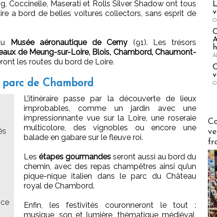
 Coccinelle, Maserati et Rolls Silver Shadow ont tous
L
v
e a bord de belles voitures collectors, sans esprit de
O
A
 au
Musée aéronautique de Cerny
(91). Les trésors
h
eaux de Meung-sur-Loire, Blois, Chambord, Chaumont-
A
eront les routes du bord de Loire.
C
v
le parc de Chambord
O
L’itinéraire passe par la découverte de lieux
improbables, comme un jardin avec une
impressionnante vue sur la Loire, une roseraie
Publi-n
Co
multicolore, des vignobles ou encore une
és
ve
balade en gabare sur le fleuve roi.
fr
Les
étapes gourmandes
seront aussi au bord du
chemin, avec des repas champêtres ainsi qu’un
pique-nique italien dans le parc du Château
royal de Chambord.
nce
Enfin, les festivités couronneront le tout :
musique, son et lumière, thématique médiéval,