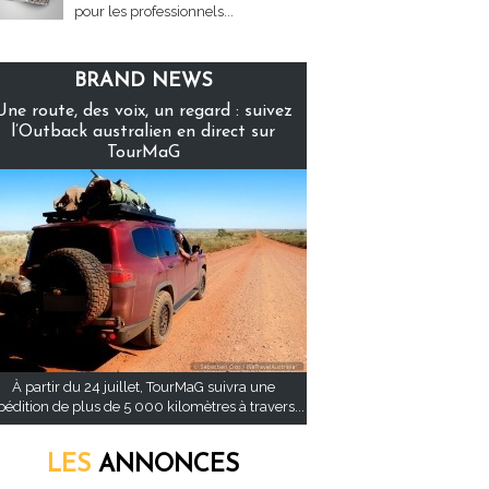
pour les professionnels...
BRAND NEWS
Une route, des voix, un regard : suivez
l’Outback australien en direct sur
TourMaG
À partir du 24 juillet, TourMaG suivra une
pédition de plus de 5 000 kilomètres à travers...
LES
ANNONCES