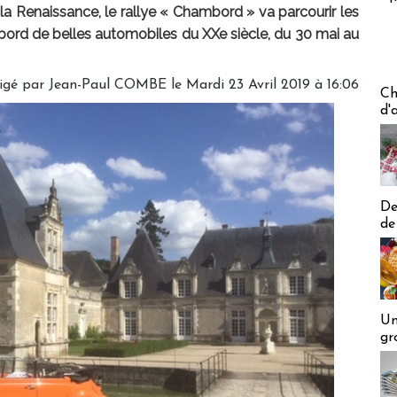
 la Renaissance, le rallye « Chambord » va parcourir les
bord de belles automobiles du XXe siècle, du 30 mai au
igé par Jean-Paul COMBE le Mardi 23 Avril 2019 à 16:06
Les off
Ch
d'
De
de
Un
gr