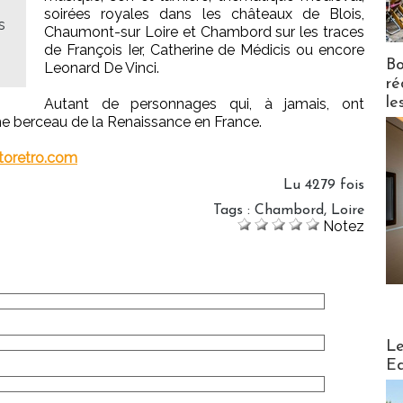
soirées royales dans les châteaux de Blois,
s
Chaumont-sur Loire et Chambord sur les traces
de François Ier, Catherine de Médicis ou encore
Bo
Leonard De Vinci.
ré
le
Autant de personnages qui, à jamais, ont
e berceau de la Renaissance en France.
toretro.com
Lu 4279 fois
Tags
:
Chambord
,
Loire
Notez
Distribu
Le
Ed