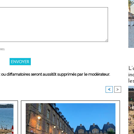
res
Partez
L’
in
x ou diffamatoires seront aussitôt supprimés par le modérateur.
le
<
>