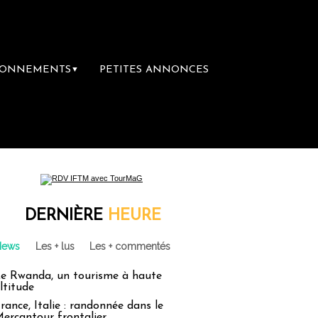
BONNEMENTS
PETITES ANNONCES
▼
e librairie du voyage
Le groupe Sainte-Cl
DERNIÈRE
HEURE
News
Les + lus
Les + commentés
e Rwanda, un tourisme à haute
ltitude
rance, Italie : randonnée dans le
ercantour frontalier