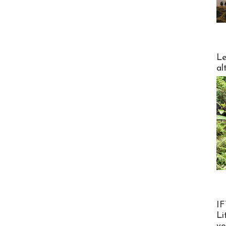
DESTI
Le
al
Product
IF
Li