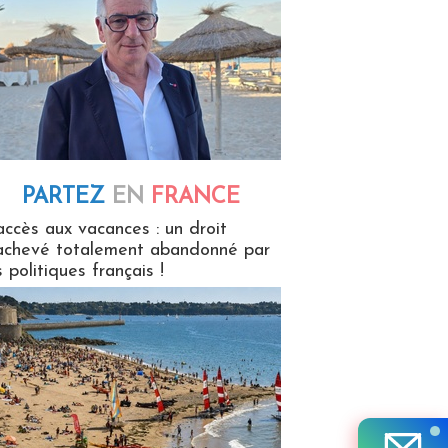
PARTEZ
EN
FRANCE
 en France
accès aux vacances : un droit
achevé totalement abandonné par
s politiques français !