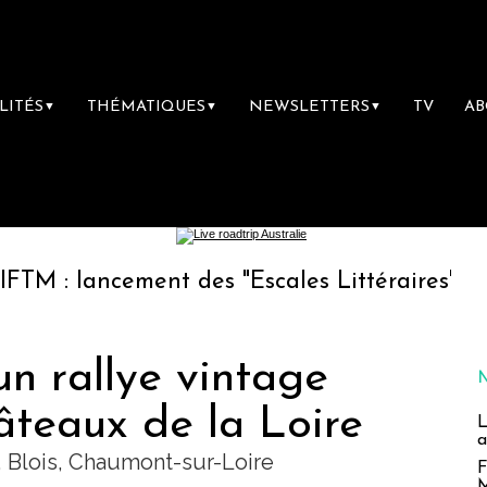
LITÉS
THÉMATIQUES
NEWSLETTERS
TV
A
▼
▼
▼
ncement des "Escales Littéraires", la premièr
un rallye vintage
âteaux de la Loire
L
a
 Blois, Chaumont-sur-Loire
F
M