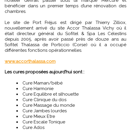
hôtelier devrait passer sous la marque Mercure et
bénéficier dans un premier temps d’une rénovation des
chambres.
Le site de Port Fréjus est dirigé par Thierry Zilliox,
nouvellement arrivé du site Accor Thalassa Vichy où il
était directeur général du Sofitel & Spa Les Célestins
depuis 2005, après avoir passé près de douze ans au
Sofitel Thalassa de Porticcio (Corse) où il a occupé
différentes fonctions opérationnelles.
www.accorthalassa.com
Les cures proposées aujourd’hui sont :
Cure Maman/bébé
Cure Harmonie
Cure Equilibre et silhouette
Cure Clinique du dos
Cure Massage du monde
Cure Jambes lourdes
Cure Mieux Etre
Cure Escale Tonique
Cure Ados