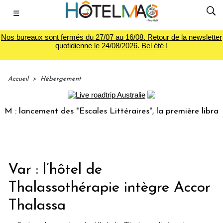
☰
Nos bureaux sont fermés du 27/07 au 16/08. Retour de la newsletter
quotidienne le 24/08/2026. Bel été !
Accueil
>
Hébergement
: lancement des "Escales Littéraires", la première librairie
Var : l’hôtel de
Thalassothérapie intègre Accor
Thalassa