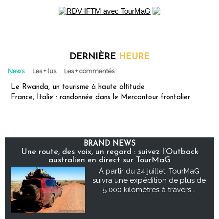
DERNIÈRE
HEURE
News
Les + lus
Les + commentés
Le Rwanda, un tourisme à haute altitude
France, Italie : randonnée dans le Mercantour frontalier
BRAND NEWS
Une route, des voix, un regard : suivez l’Outback
australien en direct sur TourMaG
À partir du 24 juillet, TourMaG
suivra une expédition de plus de
5 000 kilomètres à travers...