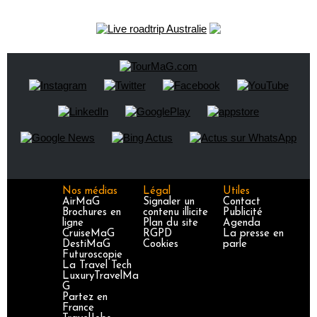
Nos médias
Légal
Utiles
AirMaG
Signaler un
Contact
Brochures en
contenu illicite
Publicité
ligne
Plan du site
Agenda
CruiseMaG
RGPD
La presse en
DestiMaG
Cookies
parle
Futuroscopie
La Travel Tech
LuxuryTravelMa
G
Partez en
France