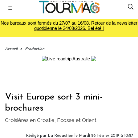
☰
Nos bureaux sont fermés du 27/07 au 16/08. Retour de la newsletter
quotidienne le 24/08/2026. Bel été !
Accueil
>
Production
Visit Europe sort 3 mini-
brochures
Croisières en Croatie, Ecosse et Orient
Rédigé par
La Rédaction
le Mardi 26 Février 2019 à 10:27