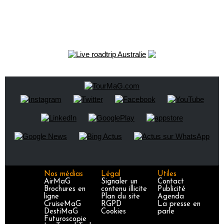
Nos médias
Légal
Utiles
AirMaG
Signaler un
Contact
Brochures en
contenu illicite
Publicité
ligne
Plan du site
Agenda
CruiseMaG
RGPD
La presse en
DestiMaG
Cookies
parle
Futuroscopie