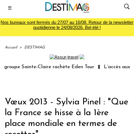
☰
Nos bureaux sont fermés du 27/07 au 16/08. Retour de la newsletter
quotidienne le 24/08/2026. Bel été !
Accueil
>
DESTIMAG
groupe Sainte-Claire rachète Eden Tour
L’accès aux vac
Vœux 2013 - Sylvia Pinel : "Que
la France se hisse à la 1ère
place mondiale en termes de