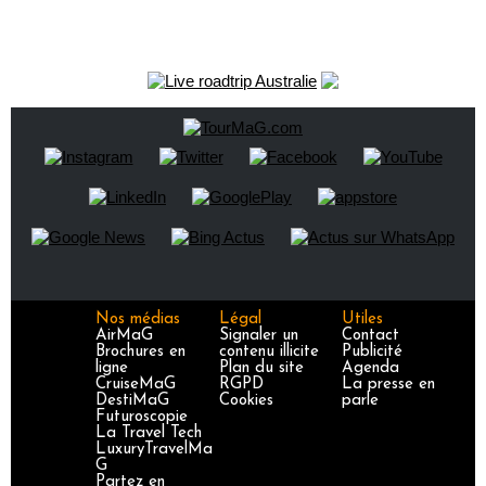
Nos médias
Légal
Utiles
AirMaG
Signaler un
Contact
Brochures en
contenu illicite
Publicité
ligne
Plan du site
Agenda
CruiseMaG
RGPD
La presse en
DestiMaG
Cookies
parle
Futuroscopie
La Travel Tech
LuxuryTravelMa
G
Partez en