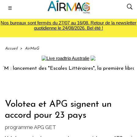
☰
Nos bureaux sont fermés du 27/07 au 16/08. Retour de la newsletter
quotidienne le 24/08/2026. Bel été !
Accueil
>
AirMaG
lancement des "Escales Littéraires", la première librairie 
Volotea et APG signent un
accord pour 23 pays
programme APG GET