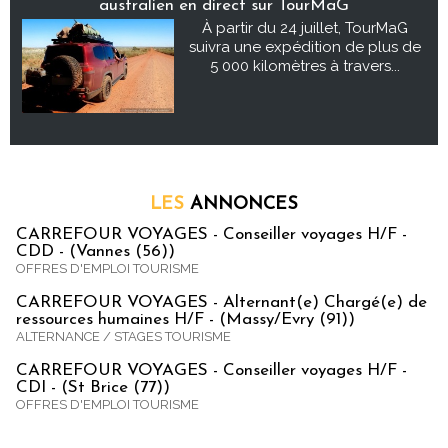
australien en direct sur TourMaG
À partir du 24 juillet, TourMaG
suivra une expédition de plus de
5 000 kilomètres à travers...
LES
ANNONCES
CARREFOUR VOYAGES - Conseiller voyages H/F -
CDD - (Vannes (56))
OFFRES D'EMPLOI TOURISME
CARREFOUR VOYAGES - Alternant(e) Chargé(e) de
ressources humaines H/F - (Massy/Evry (91))
ALTERNANCE / STAGES TOURISME
CARREFOUR VOYAGES - Conseiller voyages H/F -
CDI - (St Brice (77))
OFFRES D'EMPLOI TOURISME