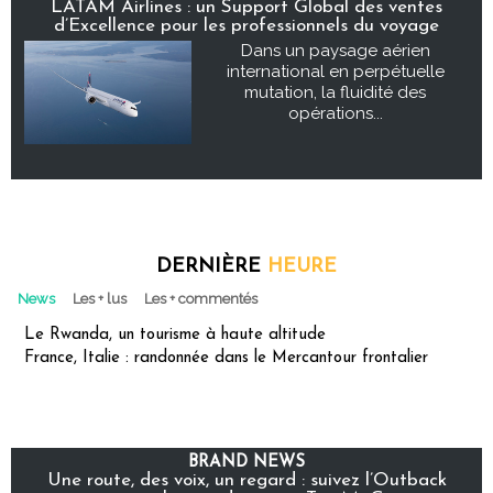
LATAM Airlines : un Support Global des ventes
d’Excellence pour les professionnels du voyage
Dans un paysage aérien
international en perpétuelle
mutation, la fluidité des
opérations...
DERNIÈRE
HEURE
News
Les + lus
Les + commentés
Le Rwanda, un tourisme à haute altitude
France, Italie : randonnée dans le Mercantour frontalier
BRAND NEWS
Une route, des voix, un regard : suivez l’Outback