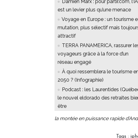
Damien Marx : pour partir.com, l’IA
est un levier plus qu’une menace
Voyage en Europe : un tourisme 
mutation, plus sélectif mais toujour
attractif
TERRA PANAMERICA, rassurer le
voyageurs grâce à la force d’un
réseau engagé
À quoi ressemblera le tourisme e
2050 ? (Infographie)
Podcast : les Laurentides (Québec
le nouvel eldorado des retraites bie
être
la montée en puissance rapide d’Andr
Tags
:
iph