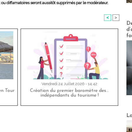
x ou diffamatoires seront aussitôt supprimés par le modérateur.
<
>
Actus V
De
d’
fo
Vendredi 24 Juillet 2026 - 14:42
en Tour
Création du premier baromètre des…
indépendants du tourisme !
Webinai
La