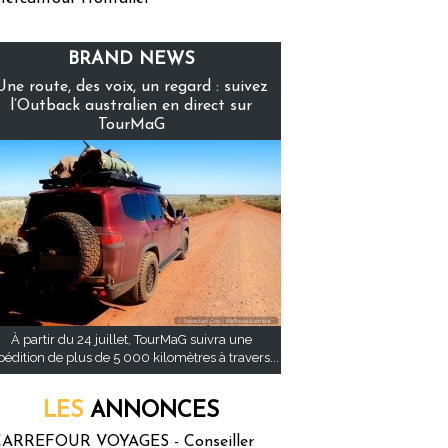
BRAND NEWS
Une route, des voix, un regard : suivez
l’Outback australien en direct sur
TourMaG
À partir du 24 juillet, TourMaG suivra une
pédition de plus de 5 000 kilomètres à travers...
LES
ANNONCES
ARREFOUR VOYAGES - Conseiller