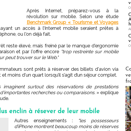
v
O
Après Internet, préparez-vous à la
révolution sur mobile. Selon une étude
A
Benchmark Group « Tourisme et Voyages
h
yant un accès à l’Internet mobile seraient prêtes à
A
léphone, ou l'on déjà fait.
C
v
ntérêt reste élevé, mais freiné par le manque d'ergonomie
O
araison et par l'offre encore
"trop restreinte sur mobile
 peut trouver sur le Web."
Publi-n
Co
mmateurs sont prêts à réserver des billets d'avion via
t moins d'un quart lorsqu’il s’agit d’un séjour complet.
ve
fr
imaginent surtout des réservations de prestations
é d'importantes recherches ou comparaisons.
» explique
tude.
us enclin à résever de leur mobile
Autres enseignements :
"les possesseurs
d’iPhone montrent beaucoup moins de réserves