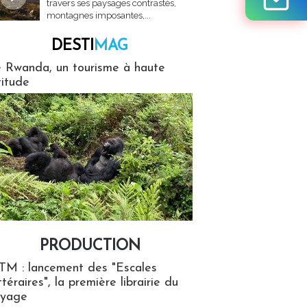
travers ses paysages contrastés,
montagnes imposantes,...
DESTI
MAG
MAG
 Rwanda, un tourisme à haute
titude
PRODUCTION
ion
TM : lancement des "Escales
ttéraires", la première librairie du
oyage