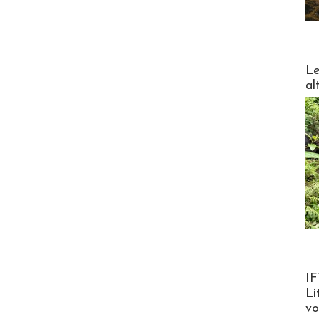
DESTI
Le
al
Product
IF
Li
v