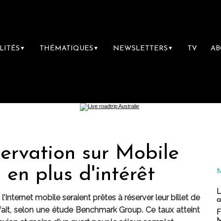
LITÉS
THÉMATIQUES
NEWSLETTERS
TV
A
▼
▼
▼
servation sur Mobile
 en plus d'intérêt
L
Internet mobile seraient prêtes à réserver leur billet de
a
à fait, selon une étude Benchmark Group. Ce taux atteint
F
M