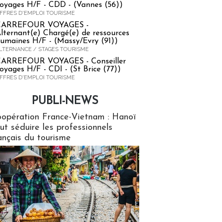
oyages H/F - CDD - (Vannes (56))
FFRES D'EMPLOI TOURISME
CARREFOUR VOYAGES -
lternant(e) Chargé(e) de ressources
umaines H/F - (Massy/Evry (91))
LTERNANCE / STAGES TOURISME
ARREFOUR VOYAGES - Conseiller
oyages H/F - CDI - (St Brice (77))
FFRES D'EMPLOI TOURISME
PUBLI-NEWS
ews
opération France-Vietnam : Hanoï
ut séduire les professionnels
ançais du tourisme