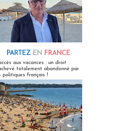
PARTEZ
EN
FRANCE
 en France
accès aux vacances : un droit
achevé totalement abandonné par
s politiques français !