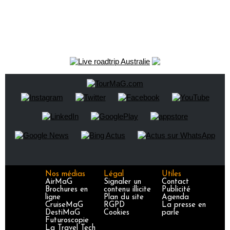
Nos médias
Légal
Utiles
AirMaG
Signaler un
Contact
Brochures en
contenu illicite
Publicité
ligne
Plan du site
Agenda
CruiseMaG
RGPD
La presse en
DestiMaG
Cookies
parle
Futuroscopie
La Travel Tech