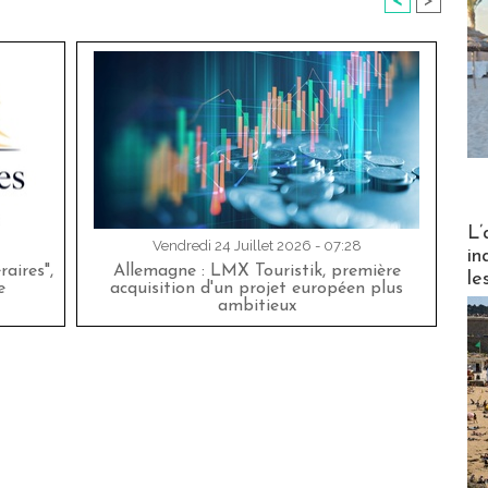
<
>
Partez
L’
Vendredi 24 Juillet 2026 - 07:28
in
aires",
Allemagne : LMX Touristik, première
le
e
acquisition d'un projet européen plus
ambitieux