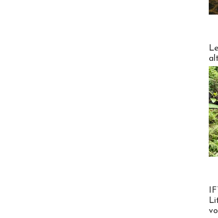
DESTI
Le
al
Product
IF
Li
v