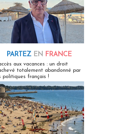
PARTEZ
EN
FRANCE
 en France
accès aux vacances : un droit
achevé totalement abandonné par
s politiques français !