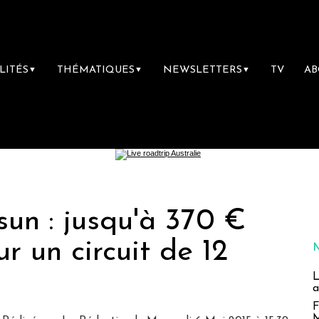
LITÉS
THÉMATIQUES
NEWSLETTERS
TV
A
▼
▼
▼
un : jusqu'à 370 €
r un circuit de 12
L
a
F
M