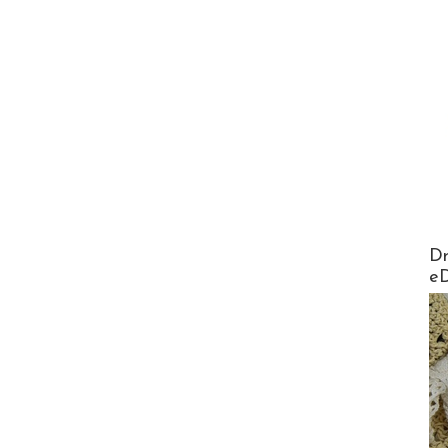
AirMa
Dr
e