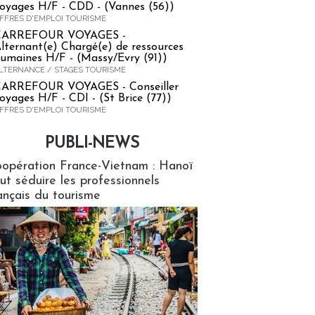
oyages H/F - CDD - (Vannes (56))
FFRES D'EMPLOI TOURISME
CARREFOUR VOYAGES -
lternant(e) Chargé(e) de ressources
umaines H/F - (Massy/Evry (91))
LTERNANCE / STAGES TOURISME
ARREFOUR VOYAGES - Conseiller
oyages H/F - CDI - (St Brice (77))
FFRES D'EMPLOI TOURISME
PUBLI-NEWS
ews
opération France-Vietnam : Hanoï
ut séduire les professionnels
ançais du tourisme