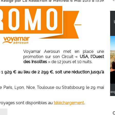
Rédigé par
La Rédaction
le Mercredi 6 Mai 2015 à 15:39
Voyamar Aerosun met en place une
promotion sur son Circuit «
USA, l'Ouest
des Insolites
» de 12 jours et 10 nuits.
e 1 929 € au lieu de 2 299 €, soit une réduction jusqu'à
e Paris, Lyon, Nice, Toulouse ou Stratsbourg le 29 mai
ex
 voyages sont disponibles au
téléchargement
.
C