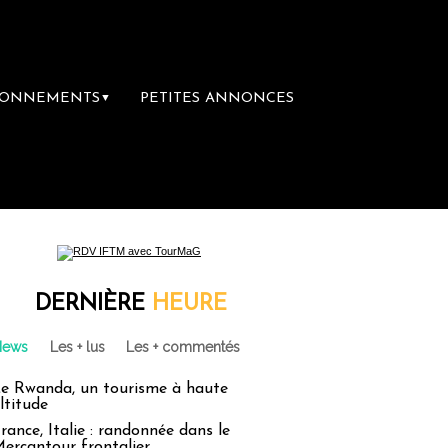
BONNEMENTS
PETITES ANNONCES
▼
DERNIÈRE
HEURE
News
Les + lus
Les + commentés
e Rwanda, un tourisme à haute
ltitude
rance, Italie : randonnée dans le
ercantour frontalier