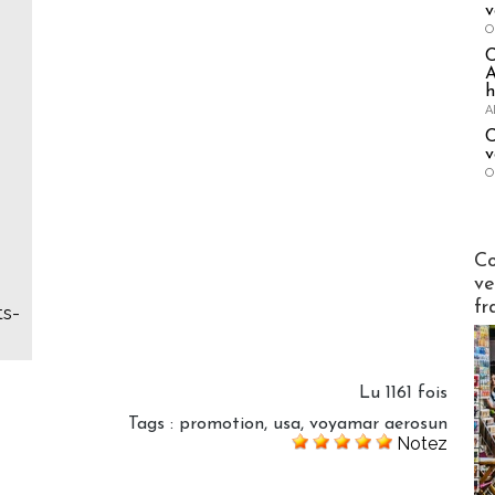
v
O
A
h
A
C
v
O
Publi-n
Co
ve
fr
ts-
Lu 1161 fois
Tags
:
promotion
,
usa
,
voyamar aerosun
Notez