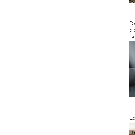
Actus V
De
d’
fo
Webinai
La