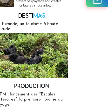
travers ses paysages contrastés,
montagnes imposantes,...
DESTI
MAG
MAG
 Rwanda, un tourisme à haute
titude
PRODUCTION
ion
TM : lancement des "Escales
ttéraires", la première librairie du
oyage