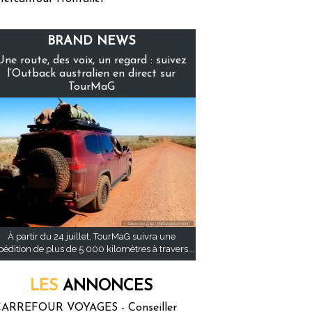
BRAND NEWS
Une route, des voix, un regard : suivez
l’Outback australien en direct sur
TourMaG
À partir du 24 juillet, TourMaG suivra une
pédition de plus de 5 000 kilomètres à travers...
LES
ANNONCES
ARREFOUR VOYAGES - Conseiller