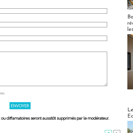
Bo
ré
le
res
Distribu
Le
Ed
x ou diffamatoires seront aussitôt supprimés par le modérateur.