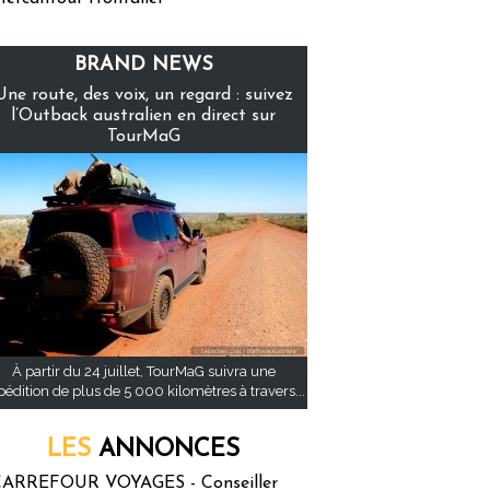
BRAND NEWS
Une route, des voix, un regard : suivez
l’Outback australien en direct sur
TourMaG
À partir du 24 juillet, TourMaG suivra une
pédition de plus de 5 000 kilomètres à travers...
LES
ANNONCES
ARREFOUR VOYAGES - Conseiller