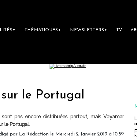
LITÉS
THÉMATIQUES
NEWSLETTERS
TV
A
▼
▼
▼
sur le Portugal
sont pas encore distribuées partout, mais Voyamar
L
a
r le Portugal.
F
digé par
La Rédaction
le Mercredi 2 Janvier 2019 à 10:59
M