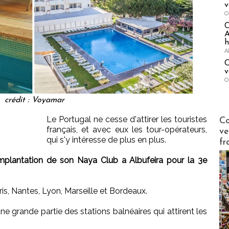
v
O
A
h
A
C
v
O
crédit : Voyamar
Publi-n
Le Portugal ne cesse d'attirer les touristes
Co
français, et avec eux les tour-opérateurs,
ve
qui s'y intéresse de plus en plus.
fr
implantation de son Naya Club a Albufeira pour la 3e
ris, Nantes, Lyon, Marseille et Bordeaux.
e grande partie des stations balnéaires qui attirent les