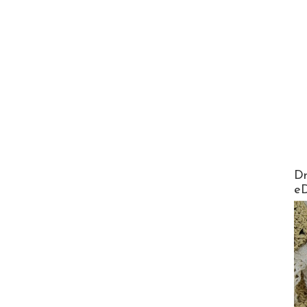
AirMa
Dr
e