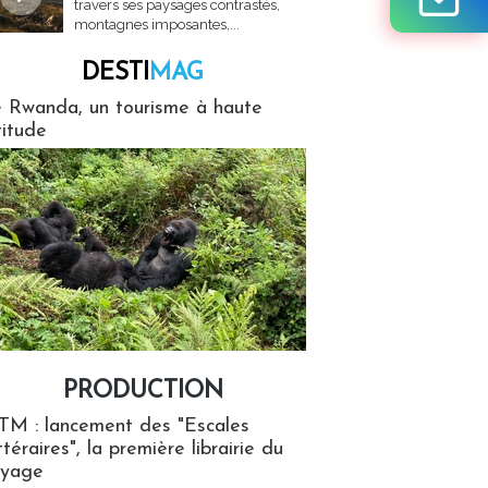
travers ses paysages contrastés,
montagnes imposantes,...
DESTI
MAG
MAG
 Rwanda, un tourisme à haute
titude
PRODUCTION
ion
TM : lancement des "Escales
ttéraires", la première librairie du
oyage