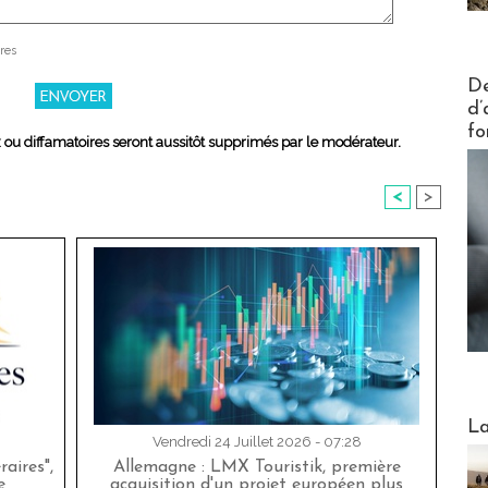
res
Actus V
De
d’
fo
x ou diffamatoires seront aussitôt supprimés par le modérateur.
<
>
Webinai
La
Vendredi 24 Juillet 2026 - 07:28
aires",
Allemagne : LMX Touristik, première
e
acquisition d'un projet européen plus