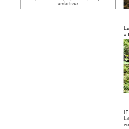
ambitieux
DESTI
Le
al
Product
IF
Li
v