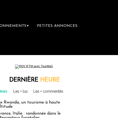
BONNEMENTS
PETITES ANNONCES
▼
DERNIÈRE
HEURE
News
Les + lus
Les + commentés
e Rwanda, un tourisme à haute
ltitude
rance, Italie : randonnée dans le
ercantour frontalier