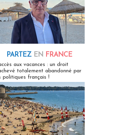
PARTEZ
EN
FRANCE
 en France
accès aux vacances : un droit
achevé totalement abandonné par
s politiques français !