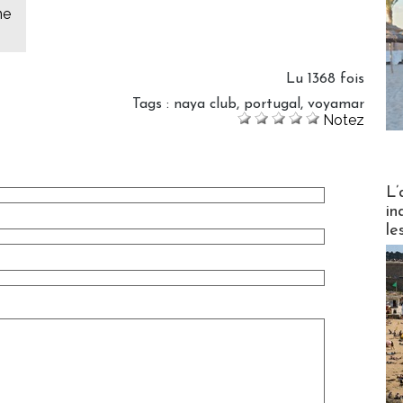
ne
Lu 1368 fois
Tags
:
naya club
,
portugal
,
voyamar
Notez
Partez
L’
in
le