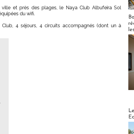
 ville et près des plages, le Naya Club Albufeira Sol
quipées du wifi.
Bo
ré
Club, 4 séjours, 4 circuits accompagnés (dont un à
le
r
Distribu
Le
Ed