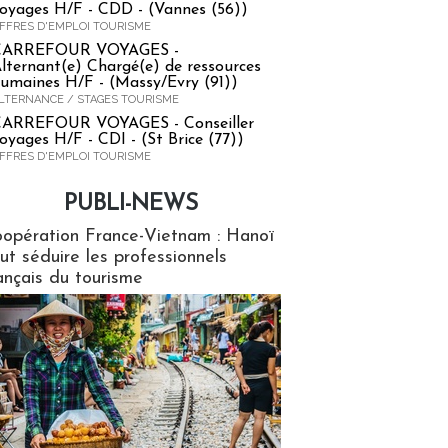
oyages H/F - CDD - (Vannes (56))
FFRES D'EMPLOI TOURISME
CARREFOUR VOYAGES -
lternant(e) Chargé(e) de ressources
umaines H/F - (Massy/Evry (91))
LTERNANCE / STAGES TOURISME
ARREFOUR VOYAGES - Conseiller
oyages H/F - CDI - (St Brice (77))
FFRES D'EMPLOI TOURISME
PUBLI-NEWS
ews
opération France-Vietnam : Hanoï
ut séduire les professionnels
ançais du tourisme