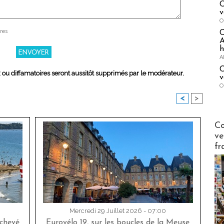
C
v
O
res
A
h
A
C
x ou diffamatoires seront aussitôt supprimés par le modérateur.
v
O
<
>
Publi-n
Co
ve
fr
Mercredi 29 Juillet 2026 - 07:00
achevé
Eurovélo 19, sur les boucles de la Meuse