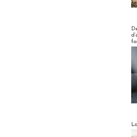
Actus V
De
d’
fo
Webinai
La