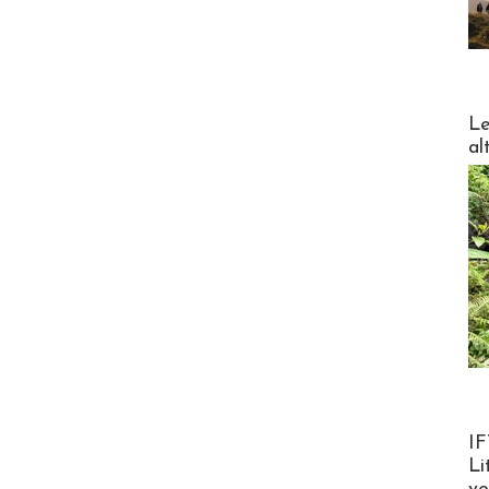
DESTI
Le
al
Product
IF
Li