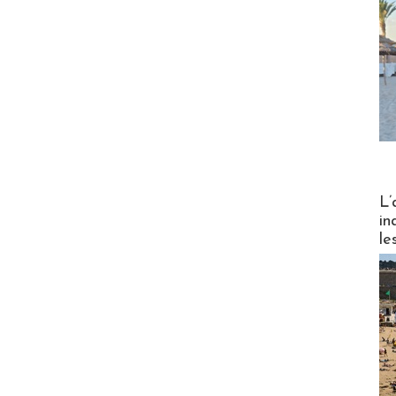
Partez
L’
in
le