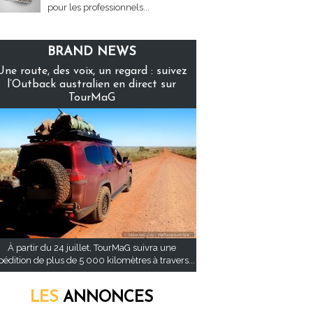
pour les professionnels...
BRAND NEWS
Une route, des voix, un regard : suivez
l’Outback australien en direct sur
TourMaG
À partir du 24 juillet, TourMaG suivra une
pédition de plus de 5 000 kilomètres à travers...
LES
ANNONCES