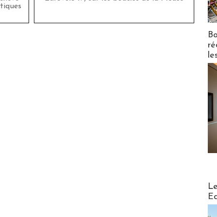
tiques
Bo
ré
le
Distribu
Le
Ed