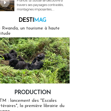
France, la Suisse se découvre à
travers ses paysages contrastés,
montagnes imposantes,...
DESTI
MAG
MAG
 Rwanda, un tourisme à haute
titude
PRODUCTION
ion
TM : lancement des "Escales
ttéraires", la première librairie du