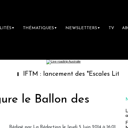
LITÉS
THÉMATIQUES
NEWSLETTERS
TV
A
▼
▼
▼
IFTM : lancement des "Escales Littéraires", l
ure le Ballon des
L
a
F
Rédigé par
La Rédaction
le Jeudi 5 Juin 2014 à 16:01
M