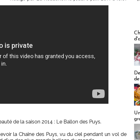
Les off
Ch
d'
De
de
Un
gr
auté de la saison 2014 : Le Ballon des Puys.
devoir la Chaîne des Puys, vu du ciel pendant un vol de