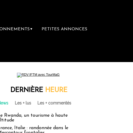
BONNEMENTS
PETITES ANNONCES
▼
a première librairie du voyage
Le groupe S
DERNIÈRE
HEURE
News
Les + lus
Les + commentés
e Rwanda, un tourisme à haute
ltitude
rance, Italie : randonnée dans le
ercantour frontalier