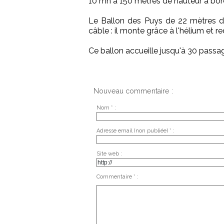
10 mn à 150 mètres de hauteur à bor
Le Ballon des Puys de 22 mètres de 
câble : il monte grâce à l'hélium et re
Ce ballon accueille jusqu'à 30 passag
Nouveau commentaire :
Nom * :
Adresse email (non publiée) * :
Site web :
Commentaire * :