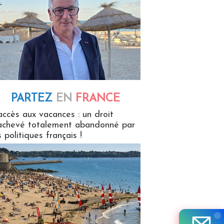
PARTEZ
EN
FRANCE
 en France
accès aux vacances : un droit
achevé totalement abandonné par
s politiques français !