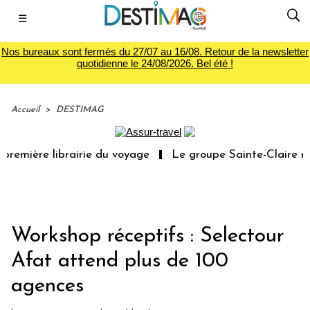
☰
Nos bureaux sont fermés du 27/07 au 16/08. Retour de la newsletter
quotidienne le 24/08/2026. Bel été !
Accueil
>
DESTIMAG
première librairie du voyage
Le groupe Sainte-Claire ra
Workshop réceptifs : Selectour
Afat attend plus de 100
agences