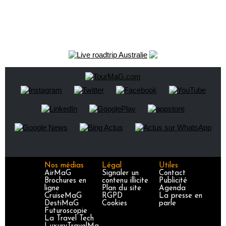
Nos médias
Légal
Utiles
AirMaG
Signaler un
Contact
Brochures en
contenu illicite
Publicité
ligne
Plan du site
Agenda
CruiseMaG
RGPD
La presse en
DestiMaG
Cookies
parle
Futuroscopie
La Travel Tech