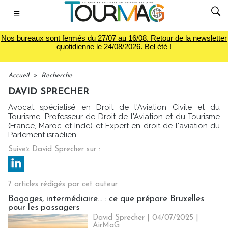
☰
Nos bureaux sont fermés du 27/07 au 16/08. Retour de la newsletter
quotidienne le 24/08/2026. Bel été !
Accueil
>
Recherche
DAVID SPRECHER
Avocat spécialisé en Droit de l'Aviation Civile et du
Tourisme. Professeur de Droit de l'Aviation et du Tourisme
(France, Maroc et Inde) et Expert en droit de l'aviation du
Parlement israélien
Suivez David Sprecher sur :
7 articles rédigés par cet auteur
Bagages, intermédiaire... : ce que prépare Bruxelles
pour les passagers
David Sprecher | 04/07/2025
|
AirMaG