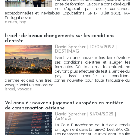
prise de fonction. La cour a considéré qu'il
ne s'agissait pas de circonstances
exceptionnelles et inévitables. Explications. Le 17 juillet 2019, TAP
Portugal devait...
aerien
,
tap
Israël : de beaux changements sur les conditions
d’entrée
David Sprecher | 10/05/2022
|
DESTIMAG
Israël va une nouvelle fois faire évoluer
ses conditions d'entrée et alléger les
formalités. Dès le 20 mai les entrants ne
devront plus effectuer de test à l’entrée du
pays. Israël modifie ses conditions
d’entrée et c’est une très bonne nouvelle pour toute l’industrie du
voyage. Voici un panorama...
israel
,
voyage
Vol annulé : nouveau jugement européen en matière
de compensation aérienne
David Sprecher | 21/04/2022
|
AirMaG
La Cour Européenne de Justice a rendu
un jugement dans l’affaire Orbest SA c CS.
Les passagers ont vu leur vol annulé suite