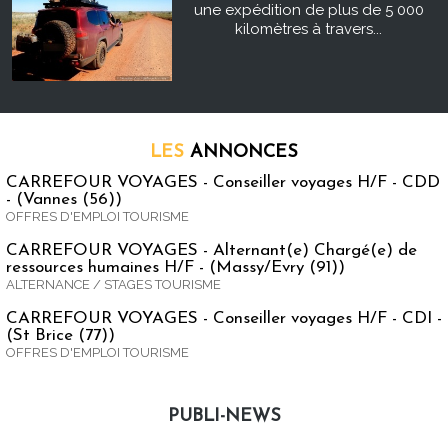
une expédition de plus de 5 000
kilomètres à travers...
LES
ANNONCES
CARREFOUR VOYAGES - Conseiller voyages H/F - CDD
- (Vannes (56))
OFFRES D'EMPLOI TOURISME
CARREFOUR VOYAGES - Alternant(e) Chargé(e) de
ressources humaines H/F - (Massy/Evry (91))
ALTERNANCE / STAGES TOURISME
CARREFOUR VOYAGES - Conseiller voyages H/F - CDI -
(St Brice (77))
OFFRES D'EMPLOI TOURISME
PUBLI-NEWS
Publi-news