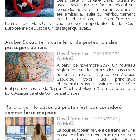
Dans cette chronique David Sprecher,
avocat spécialiste de l'aérien revient sur
deux décisions fort importantes qui ont
été émises au sujet du remboursement
des billets d’avion, l'une en Europe et
l'autre aux Etats-Unis. Une décision importante de la Cour
Européenne de Justice Un passager qui avait...
Arabie Saoudite : nouvelle loi de protection des
passagers aériens
David Sprecher | 06/09/2023
|
AirMaG
A partir de novembre 2023, un nouveau
règlement sur les droits des passagers
aériens entrera en vigueur en Arabies
Saoudite. Voici les principaux
changements. Israël avait, en 2012, été le
tout premier pays de la Région Proche et Moyen-Orient à adopter une
Loi d’Assistance et de Compensation des...
Retard vol : le décès du pilote n’est pas considéré
comme force majeure
David Sprecher | 15/05/2023
|
AirMaG
La cour européenne vient de trancher une
nouvelle affaire qui concerne un retard de
vol dû au décès du copilote juste avant sa