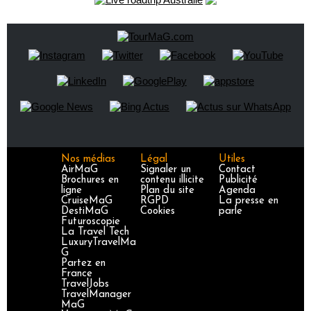
Nos médias
Légal
Utiles
AirMaG
Signaler un
Contact
Brochures en
contenu illicite
Publicité
ligne
Plan du site
Agenda
CruiseMaG
RGPD
La presse en
DestiMaG
Cookies
parle
Futuroscopie
La Travel Tech
LuxuryTravelMa
G
Partez en
France
TravelJobs
TravelManager
MaG