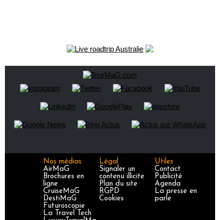
Nos médias
Légal
Utiles
AirMaG
Signaler un
Contact
Brochures en
contenu illicite
Publicité
ligne
Plan du site
Agenda
CruiseMaG
RGPD
La presse en
DestiMaG
Cookies
parle
Futuroscopie
La Travel Tech