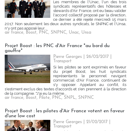
Les membres de l'Unac, l'un des trois
syndicats représentatifs des hôtesses et
stewards d'Air France, ont eu beau valider
l'accord collectif proposé par la direction,
ce dernier a été rejeté mercredi 15 mars
2017. Non seulement les deux autres syndicats, le SNPNC et l'Unsa,
n'y ont pas apposé leur...
air france
,
Boost
,
PNC
,
SNPNC
,
Unac
,
Unsa
Projet Boost : les PNC d'Air France "au bord du
gouffre"
Pierre Georges
| 26/02/2017
|
Transport
Si les pilotes se sont exprimés en faveur
du projet Boost, les huit syndicats
représentants le personnel navigant
commercial d'Air France, continuent de
s'y opposer. Appelant au conflit, ils
s'estiment exclus des textes d'accords et s'en prennent à la direction
de la compagnie. "J'ai eu la même...
air france
,
Boost
,
Pilote
,
PNC
,
SNPL
,
SNPNC
Projet Boost : les pilotes d'Air France votent en faveur
d'une low cost
Pierre Georges
| 21/02/2017
|
Transport