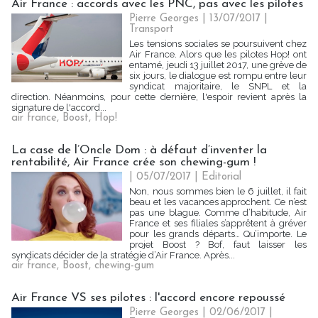
Air France : accords avec les PNC, pas avec les pilotes
Pierre Georges
| 13/07/2017
|
Transport
Les tensions sociales se poursuivent chez
Air France. Alors que les pilotes Hop! ont
entamé, jeudi 13 juillet 2017, une grève de
six jours, le dialogue est rompu entre leur
syndicat majoritaire, le SNPL et la
direction. Néanmoins, pour cette dernière, l'espoir revient après la
signature de l'accord...
air france
,
Boost
,
Hop!
La case de l’Oncle Dom : à défaut d’inventer la
rentabilité, Air France crée son chewing-gum !
| 05/07/2017
|
Editorial
Non, nous sommes bien le 6 juillet, il fait
beau et les vacances approchent. Ce n’est
pas une blague. Comme d’habitude, Air
France et ses filiales s’apprêtent à gréver
pour les grands départs… Qu’importe. Le
projet Boost ? Bof, faut laisser les
syndicats décider de la stratégie d’Air France. Après...
air france
,
Boost
,
chewing-gum
Air France VS ses pilotes : l'accord encore repoussé
Pierre Georges
| 02/06/2017
|