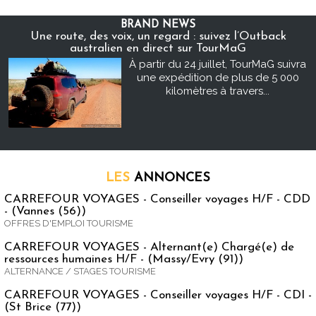
BRAND NEWS
Une route, des voix, un regard : suivez l’Outback
australien en direct sur TourMaG
À partir du 24 juillet, TourMaG suivra
une expédition de plus de 5 000
kilomètres à travers...
LES
ANNONCES
CARREFOUR VOYAGES - Conseiller voyages H/F - CDD
- (Vannes (56))
OFFRES D'EMPLOI TOURISME
CARREFOUR VOYAGES - Alternant(e) Chargé(e) de
ressources humaines H/F - (Massy/Evry (91))
ALTERNANCE / STAGES TOURISME
CARREFOUR VOYAGES - Conseiller voyages H/F - CDI -
(St Brice (77))