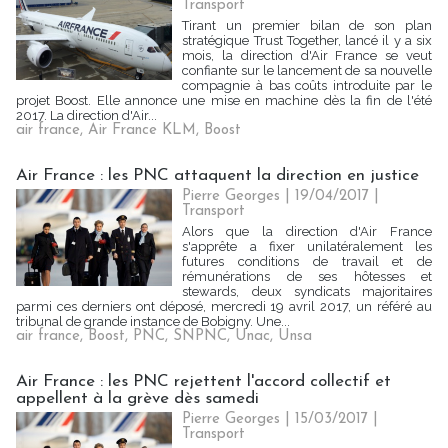
Transport
Tirant un premier bilan de son plan
stratégique Trust Together, lancé il y a six
mois, la direction d'Air France se veut
confiante sur le lancement de sa nouvelle
compagnie à bas coûts introduite par le
projet Boost. Elle annonce une mise en machine dès la fin de l'été
2017. La direction d'Air...
air france
,
Air France KLM
,
Boost
Air France : les PNC attaquent la direction en justice
Pierre Georges
| 19/04/2017
|
Transport
Alors que la direction d'Air France
s'apprête a fixer unilatéralement les
futures conditions de travail et de
rémunérations de ses hôtesses et
stewards, deux syndicats majoritaires
parmi ces derniers ont déposé, mercredi 19 avril 2017, un référé au
tribunal de grande instance de Bobigny. Une...
air france
,
Boost
,
PNC
,
SNPNC
,
Unac
,
Unsa
Air France : les PNC rejettent l'accord collectif et
appellent à la grève dès samedi
Pierre Georges
| 15/03/2017
|
Transport