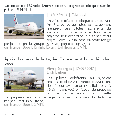
La case de l’Oncle Dom : Boost, la grosse claque sur le
pif du SNPL !
| 17/07/2017
|
Editorial
En vlà une très belle claque pour le SNPL
Air France et qui plus est largement
méritée... Les pilotes, adhérents du
syndicat ont voté à une très large
majorité, leur accord pour la signature du
projet Boost. Sur la base du texte rédigé
par la direction du Groupe… 82,8% de participation, 78,2%...
air france
,
Boost
,
British
,
Evain
,
Lufthansa
,
SNPL
Après des mois de lutte, Air France peut faire décoller
Boost
Pierre Georges
| 17/07/2017
|
Distribution
Les pilotes adhérents au syndicat
majoritaire chez Air France, le SNPL, ont
donné leur avis lundi 17 juillet 2017. A
78,2%, ils ont voté en faveur du projet de
la direction de lancer une nouvelle
compagnie à bas coûts. Le projet Boost se concrétisera d'ici la fin de
l'année. C'est un oui franc,...
air france
,
Boost
,
SNPL