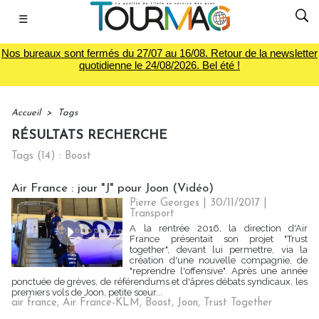
☰
Nos bureaux sont fermés du 27/07 au 16/08. Retour de la newsletter
quotidienne le 24/08/2026. Bel été !
Accueil
>
Tags
RÉSULTATS RECHERCHE
Tags (14) : Boost
Air France : jour "J" pour Joon (Vidéo)
Pierre Georges
| 30/11/2017
|
Transport
A la rentrée 2016, la direction d'Air
France présentait son projet "Trust
together", devant lui permettre, via la
création d'une nouvelle compagnie, de
"reprendre l'offensive". Après une année
ponctuée de grèves, de référendums et d'âpres débats syndicaux, les
premiers vols de Joon, petite sœur...
air france
,
Air France-KLM
,
Boost
,
Joon
,
Trust Together