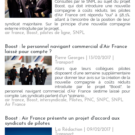
Consultés par le SNPL au sujet du projet
Boost, qui doit introduire une nouvelle
compagnie à coûts réduits, les pilotes
d'Air France ont répondu "oui" à 58,1%,
allant à l'encontre de la position de leur
syndicat majoritaire. Sur le principe d'une nouvelle compagnie
externe introduite par le projet...
air france
,
Boost
,
pilotes de ligne
,
SNPL
Boost : le personnel navigant commercial d’Air France
laissé pour compte ?
Pierre Georges
| 13/02/2017
|
Transport
Alors que leurs collègues pilotes
disposent d’une semaine supplémentaire
pour donner leur avis sur la création de la
nouvelle compagnie à coûts réduits
introduite par le projet "Boost", le
personnel navigant commercial d’Air France s’estime laissé pour
compte. Les syndicats parlent d’un "scénario...
air france
,
Boost
,
intersyndicale
,
Pilotes
,
PNC
,
SNPC
,
SNPL
Air France
Boost : Air France présente un projet d'accord aux
syndicats de pilotes
La Rédaction
| 09/02/2017
|
Transport