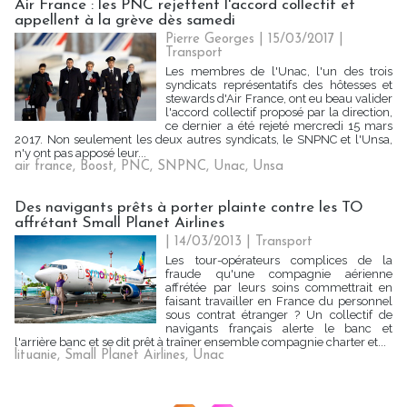
Air France : les PNC rejettent l'accord collectif et
appellent à la grève dès samedi
Pierre Georges
| 15/03/2017
|
Transport
Les membres de l'Unac, l'un des trois
syndicats représentatifs des hôtesses et
stewards d'Air France, ont eu beau valider
l'accord collectif proposé par la direction,
ce dernier a été rejeté mercredi 15 mars
2017. Non seulement les deux autres syndicats, le SNPNC et l'Unsa,
n'y ont pas apposé leur...
air france
,
Boost
,
PNC
,
SNPNC
,
Unac
,
Unsa
Des navigants prêts à porter plainte contre les TO
affrétant Small Planet Airlines
| 14/03/2013
|
Transport
Les tour-opérateurs complices de la
fraude qu'une compagnie aérienne
affrétée par leurs soins commettrait en
faisant travailler en France du personnel
sous contrat étranger ? Un collectif de
navigants français alerte le banc et
l'arrière banc et se dit prêt à traîner ensemble compagnie charter et...
lituanie
,
Small Planet Airlines
,
Unac