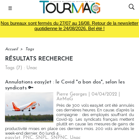
☰
Nos bureaux sont fermés du 27/07 au 16/08. Retour de la newsletter
quotidienne le 24/08/2026. Bel été !
Accueil
>
Tags
RÉSULTATS RECHERCHE
Tags (7) : Unac
Annulations easyJet : le Covid "a bon dos", selon les
syndicats 🔑
Pierre Georges
| 04/04/2022
|
AirMaG
Près de 300 vols easyJet ont été annulés
ces dernières heures. En cause, d’après la
compagnie : des employés souffrant du
Covid-19. Les syndicats français mettent
plutôt en cause les mesures de gains de
productivité mises en place ces derniers mois. 200 vols annulés le
week-end dernier, 60 lundi 4...
easyJet
,
PNC
,
SNPL
,
SNPNC
,
Unac