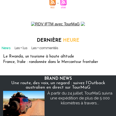
DERNIÈRE
HEURE
News
Les + lus
Les + commentés
Le Rwanda, un tourisme à haute altitude
France, Italie : randonnée dans le Mercantour frontalier
BRAND NEWS
Une route, des voix, un regard : suivez l’Outback
australien en direct sur TourMaG
À partir du 24 juillet, TourMaG suivra
une expédition de plus de 5 000
kilomètres à travers...