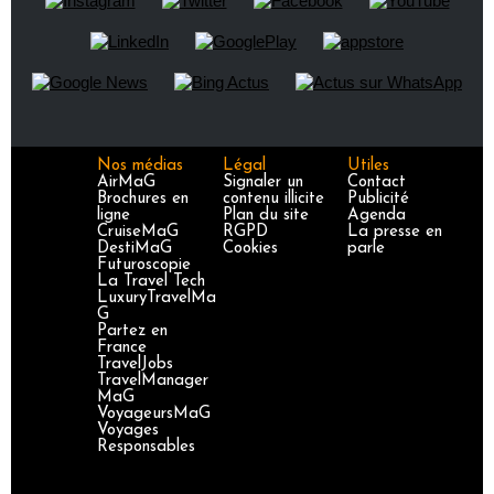
Nos médias
Légal
Utiles
AirMaG
Signaler un
Contact
Brochures en
contenu illicite
Publicité
ligne
Plan du site
Agenda
CruiseMaG
RGPD
La presse en
DestiMaG
Cookies
parle
Futuroscopie
La Travel Tech
LuxuryTravelMa
G
Partez en
France
TravelJobs
TravelManager
MaG
VoyageursMaG
Voyages
Responsables