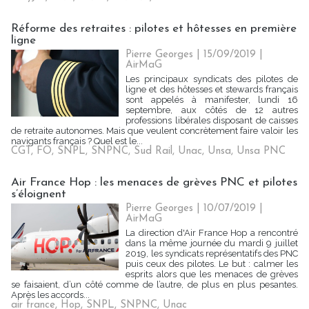
Réforme des retraites : pilotes et hôtesses en première
ligne
Pierre Georges
| 15/09/2019
|
AirMaG
Les principaux syndicats des pilotes de
ligne et des hôtesses et stewards français
sont appelés à manifester, lundi 16
septembre, aux côtés de 12 autres
professions libérales disposant de caisses
de retraite autonomes. Mais que veulent concrètement faire valoir les
navigants français ? Quel est le...
CGT
,
FO
,
SNPL
,
SNPNC
,
Sud Rail
,
Unac
,
Unsa
,
Unsa PNC
Air France Hop : les menaces de grèves PNC et pilotes
s’éloignent
Pierre Georges
| 10/07/2019
|
AirMaG
La direction d'Air France Hop a rencontré
dans la même journée du mardi 9 juillet
2019, les syndicats représentatifs des PNC
puis ceux des pilotes. Le but : calmer les
esprits alors que les menaces de grèves
se faisaient, d’un côté comme de l’autre, de plus en plus pesantes.
Après les accords...
air france
,
Hop
,
SNPL
,
SNPNC
,
Unac