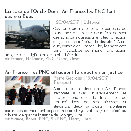
La case de l’Oncle Dom : Air France, les PNC font
ouste à Boost !
| 20/04/2017
|
Editorial
C’est une première, et une péripétie de
plus chez Air France. Cette fois, ce sont
des syndicats qui assignent leur direction
en justice pour "refus de discuter". Alors
que, comble de l'imbécillité, les syndicats
sont incapables de mener une action
unitaire ! On a déjà la droite la plus bête du...
air france
,
Hollande
,
PNC
,
Unac
,
Unsa
Air France : les PNC attaquent la direction en justice
Pierre Georges
| 19/04/2017
|
Transport
Alors que la direction d'Air France
s'apprête a fixer unilatéralement les
futures conditions de travail et de
rémunérations de ses hôtesses et
stewards, deux syndicats majoritaires
parmi ces derniers ont déposé, mercredi 19 avril 2017, un référé au
tribunal de grande instance de Bobigny. Une...
air france
,
Boost
,
PNC
,
SNPNC
,
Unac
,
Unsa