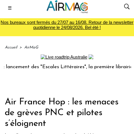
☰
Nos bureaux sont fermés du 27/07 au 16/08. Retour de la newsletter
quotidienne le 24/08/2026. Bel été !
Accueil
>
AirMaG
ement des "Escales Littéraires", la première librairie du vo
Air France Hop : les menaces
de grèves PNC et pilotes
s’éloignent