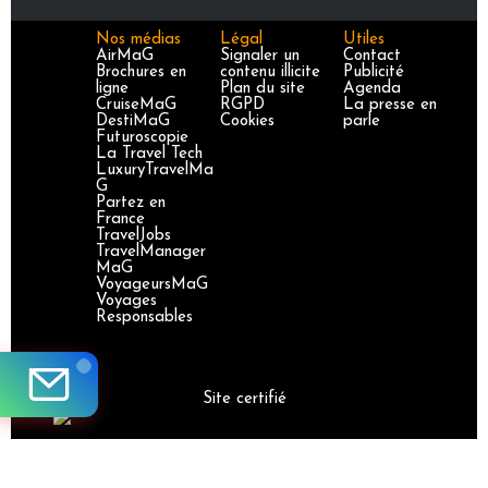
Nos médias
Légal
Utiles
AirMaG
Signaler un
Contact
Brochures en
contenu illicite
Publicité
ligne
Plan du site
Agenda
CruiseMaG
RGPD
La presse en
DestiMaG
Cookies
parle
Futuroscopie
La Travel Tech
LuxuryTravelMa
G
Partez en
France
TravelJobs
TravelManager
MaG
VoyageursMaG
Voyages
Responsables
Site certifié