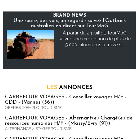
BRAND NEWS
Une route, des voix, un regard : suivez l’Outback
australien en direct sur TourMaG
À partir du 24 juillet, TourMaG
suivra une expédition de plus de
5 000 kilomètres à travers...
LES
ANNONCES
CARREFOUR VOYAGES - Conseiller voyages H/F -
CDD - (Vannes (56))
OFFRES D'EMPLOI TOURISME
CARREFOUR VOYAGES - Alternant(e) Chargé(e) de
ressources humaines H/F - (Massy/Evry (91))
ALTERNANCE / STAGES TOURISME