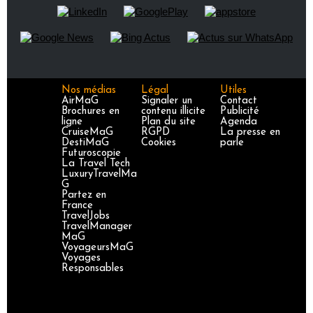
Nos médias
Légal
Utiles
AirMaG
Signaler un
Contact
Brochures en
contenu illicite
Publicité
ligne
Plan du site
Agenda
CruiseMaG
RGPD
La presse en
DestiMaG
Cookies
parle
Futuroscopie
La Travel Tech
LuxuryTravelMa
G
Partez en
France
TravelJobs
TravelManager
MaG
VoyageursMaG
Voyages
Responsables