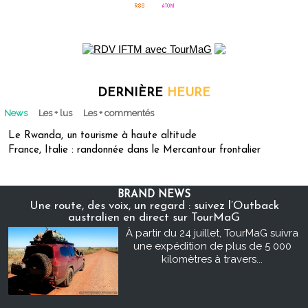
DERNIÈRE
HEURE
News
Les + lus
Les + commentés
Le Rwanda, un tourisme à haute altitude
France, Italie : randonnée dans le Mercantour frontalier
BRAND NEWS
Une route, des voix, un regard : suivez l’Outback
australien en direct sur TourMaG
À partir du 24 juillet, TourMaG suivra
une expédition de plus de 5 000
kilomètres à travers...