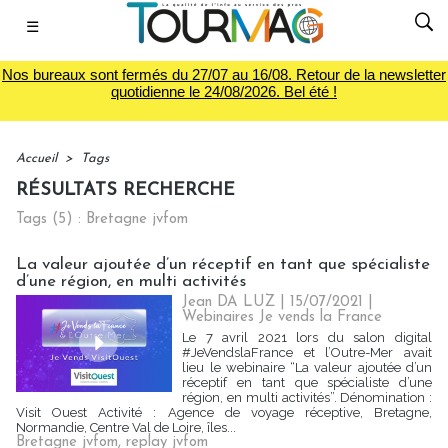
☰
Nos bureaux sont fermés du 27/07 au 16/08. Retour de la newsletter
quotidienne le 24/08/2026. Bel été !
Accueil
>
Tags
RÉSULTATS RECHERCHE
Tags (5) : Bretagne jvfom
La valeur ajoutée d’un réceptif en tant que spécialiste
d’une région, en multi activités
Jean DA LUZ | 15/07/2021
|
Webinaires Je vends la France
Le 7 avril 2021 lors du salon digital
#JeVendslaFrance et l’Outre-Mer avait
lieu le webinaire “La valeur ajoutée d’un
réceptif en tant que spécialiste d’une
région, en multi activités”. Dénomination :
Visit Ouest Activité : Agence de voyage réceptive, Bretagne,
Normandie, Centre Val de Loire, îles...
Bretagne jvfom
,
replay jvfom