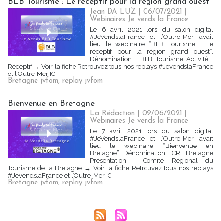
BLB Tourisme : Le réceptif pour la région grand ouest
Jean DA LUZ | 06/07/2021
|
Webinaires Je vends la France
Le 6 avril 2021 lors du salon digital
#JeVendslaFrance et l’Outre-Mer avait
lieu le webinaire “BLB Tourisme : Le
réceptif pour la région grand ouest”.
Dénomination : BLB Tourisme Activité :
Réceptif → Voir la fiche Retrouvez tous nos replays #JevendslaFrance
et l’Outre-Mer ICI
Bretagne jvfom
,
replay jvfom
Bienvenue en Bretagne
La Rédaction
| 09/06/2021
|
Webinaires Je vends la France
Le 7 avril 2021 lors du salon digital
#JeVendslaFrance et l’Outre-Mer avait
lieu le webinaire “Bienvenue en
Bretagne”. Dénomination : CRT Bretagne
Présentation : Comité Régional du
Tourisme de la Bretagne → Voir la fiche Retrouvez tous nos replays
#JevendslaFrance et l’Outre-Mer ICI
Bretagne jvfom
,
replay jvfom