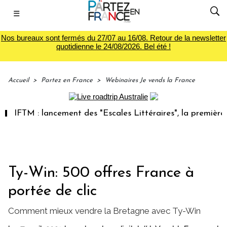
☰
Nos bureaux sont fermés du 27/07 au 16/08. Retour de la newsletter
quotidienne le 24/08/2026. Bel été !
Accueil
>
Partez en France
>
Webinaires Je vends la France
M : lancement des "Escales Littéraires", la première librair
Ty-Win: 500 offres France à
portée de clic
Comment mieux vendre la Bretagne avec Ty-Win