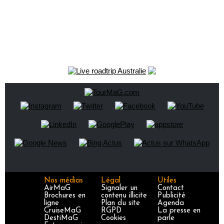
Nos médias
Légal
Utiles
AirMaG
Signaler un
Contact
Brochures en
contenu illicite
Publicité
ligne
Plan du site
Agenda
CruiseMaG
RGPD
La presse en
DestiMaG
Cookies
parle