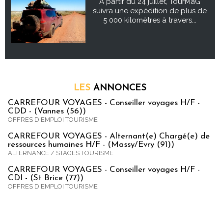
À partir du 24 juillet, TourMaG
suivra une expédition de plus de
5 000 kilomètres à travers...
LES
ANNONCES
CARREFOUR VOYAGES - Conseiller voyages H/F -
CDD - (Vannes (56))
OFFRES D'EMPLOI TOURISME
CARREFOUR VOYAGES - Alternant(e) Chargé(e) de
ressources humaines H/F - (Massy/Evry (91))
ALTERNANCE / STAGES TOURISME
CARREFOUR VOYAGES - Conseiller voyages H/F -
CDI - (St Brice (77))
OFFRES D'EMPLOI TOURISME