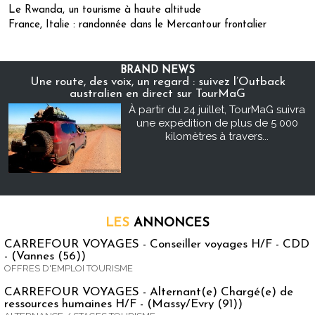
Le Rwanda, un tourisme à haute altitude
France, Italie : randonnée dans le Mercantour frontalier
BRAND NEWS
Une route, des voix, un regard : suivez l’Outback
australien en direct sur TourMaG
À partir du 24 juillet, TourMaG suivra
une expédition de plus de 5 000
kilomètres à travers...
LES
ANNONCES
CARREFOUR VOYAGES - Conseiller voyages H/F - CDD
- (Vannes (56))
OFFRES D'EMPLOI TOURISME
CARREFOUR VOYAGES - Alternant(e) Chargé(e) de
ressources humaines H/F - (Massy/Evry (91))