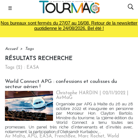
☰
Nos bureaux sont fermés du 27/07 au 16/08. Retour de la newsletter
quotidienne le 24/08/2026. Bel été !
Accueil
>
Tags
RÉSULTATS RECHERCHE
Tags (2) : EASA
World Connect APG : confessions et coulisses du
secteur aérien !
Christophe HARDIN
| 02/11/2022
|
AirMaG
Organisée par APG à Malte du 26 au 28
octobre 2022 et inaugurée en personne
par Monsieur Hon. Clayton Bartolo,
Ministre du tourisme, la 13ème édition du
World Connect a tenu toutes ses
promesses. Un panel très riche d’intervenants et d’invités avec,
notamment, la participation d’Oleksandr Kurbakov,...
Air Malta
,
APG
,
EASA
,
FrenchBee
,
Marc Rochet
,
World