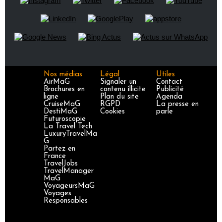
Nos médias
Légal
Utiles
AirMaG
Signaler un
Contact
Brochures en
contenu illicite
Publicité
ligne
Plan du site
Agenda
CruiseMaG
RGPD
La presse en
DestiMaG
Cookies
parle
Futuroscopie
La Travel Tech
LuxuryTravelMa
G
Partez en
France
TravelJobs
TravelManager
MaG
VoyageursMaG
Voyages
Responsables