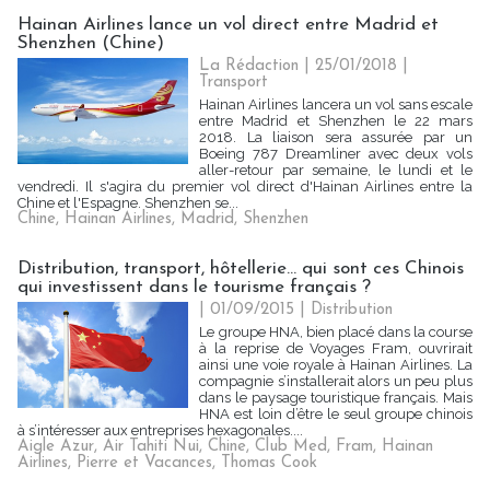
Hainan Airlines lance un vol direct entre Madrid et
Shenzhen (Chine)
La Rédaction
| 25/01/2018
|
Transport
Hainan Airlines lancera un vol sans escale
entre Madrid et Shenzhen le 22 mars
2018. La liaison sera assurée par un
Boeing 787 Dreamliner avec deux vols
aller-retour par semaine, le lundi et le
vendredi. Il s'agira du premier vol direct d'Hainan Airlines entre la
Chine et l'Espagne. Shenzhen se...
Chine
,
Hainan Airlines
,
Madrid
,
Shenzhen
Distribution, transport, hôtellerie... qui sont ces Chinois
qui investissent dans le tourisme français ?
| 01/09/2015
|
Distribution
Le groupe HNA, bien placé dans la course
à la reprise de Voyages Fram, ouvrirait
ainsi une voie royale à Hainan Airlines. La
compagnie s’installerait alors un peu plus
dans le paysage touristique français. Mais
HNA est loin d’être le seul groupe chinois
à s’intéresser aux entreprises hexagonales....
Aigle Azur
,
Air Tahiti Nui
,
Chine
,
Club Med
,
Fram
,
Hainan
Airlines
,
Pierre et Vacances
,
Thomas Cook