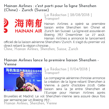
Hainan Airlines : c'est parti pour la ligne Shenzhen
(Chine) - Zurich (Suisse)
La Rédaction
| 28/08/2018
|
Transport
Hainan Airlines a opéré sa première
liaison entre Shenzhen (en Chine) et
Zurich (en Suisse). La ligne est assurée en
Boeing 787 Dreamliner. Le 27 août,
Hainan Airlines a annoncé le lancement
officiel de la liaison aérienne Shenzhen/Zurich. Il s'agit du premier vol
direct reliant la région chinoise...
Chine
,
Hainan Airlines
,
Shenzhen
,
Suisse
,
Zurich
Hainan Airlines lance la première liaison Shenzhen -
Vienne
La Rédaction
| 11/04/2018
|
Transport
La compagnie aérienne chinoise annonce
la création de la ligne reliant Shenzhen à
Vienne, à partir d'octobre 2018. Cette
liaison sera la 3e entre Shenzhen et
l'Europe pour Hainan Airlines après
Bruxelles et Madrid. Le vol Shenzhen-Vienne sera assuré deux fois
par semaine par un Boeing 787...
Hainan Airlines
,
Shenzhen
,
Vienne