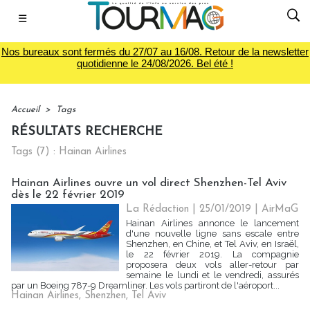
☰
Nos bureaux sont fermés du 27/07 au 16/08. Retour de la newsletter
quotidienne le 24/08/2026. Bel été !
Accueil
>
Tags
RÉSULTATS RECHERCHE
Tags (7) : Hainan Airlines
Hainan Airlines ouvre un vol direct Shenzhen-Tel Aviv
dès le 22 février 2019
La Rédaction
| 25/01/2019
|
AirMaG
Hainan Airlines annonce le lancement
d'une nouvelle ligne sans escale entre
Shenzhen, en Chine, et Tel Aviv, en Israël,
le 22 février 2019. La compagnie
proposera deux vols aller-retour par
semaine le lundi et le vendredi, assurés
par un Boeing 787-9 Dreamliner. Les vols partiront de l'aéroport...
Hainan Airlines
,
Shenzhen
,
Tel Aviv