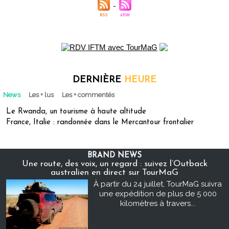
DERNIÈRE
HEURE
News
Les + lus
Les + commentés
Le Rwanda, un tourisme à haute altitude
France, Italie : randonnée dans le Mercantour frontalier
BRAND NEWS
Une route, des voix, un regard : suivez l’Outback
australien en direct sur TourMaG
À partir du 24 juillet, TourMaG suivra
une expédition de plus de 5 000
kilomètres à travers...