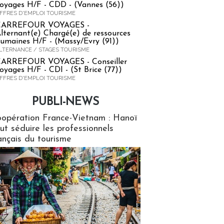
oyages H/F - CDD - (Vannes (56))
FFRES D'EMPLOI TOURISME
CARREFOUR VOYAGES -
lternant(e) Chargé(e) de ressources
umaines H/F - (Massy/Evry (91))
LTERNANCE / STAGES TOURISME
ARREFOUR VOYAGES - Conseiller
oyages H/F - CDI - (St Brice (77))
FFRES D'EMPLOI TOURISME
PUBLI-NEWS
ews
opération France-Vietnam : Hanoï
ut séduire les professionnels
ançais du tourisme