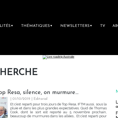
LITÉS
THÉMATIQUES
NEWSLETTERS
TV
A
▼
▼
▼
CHERCHE
op Resa, silence, on murmure…
| 01/10/2019
|
Editorial
L
Et c’est reparti pour trois jours de Top Resa, IFTM aussi, sous la
a
pluie et dans les plus grandes expectatives. Quid de Thomas
Cook, dont le sort est reporté au 5 novembre prochain,
F
beaucoup de murmures dans les allées… Et c’est reparti pour
M