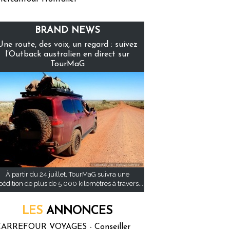
BRAND NEWS
Une route, des voix, un regard : suivez
l’Outback australien en direct sur
TourMaG
À partir du 24 juillet, TourMaG suivra une
pédition de plus de 5 000 kilomètres à travers...
LES
ANNONCES
ARREFOUR VOYAGES - Conseiller