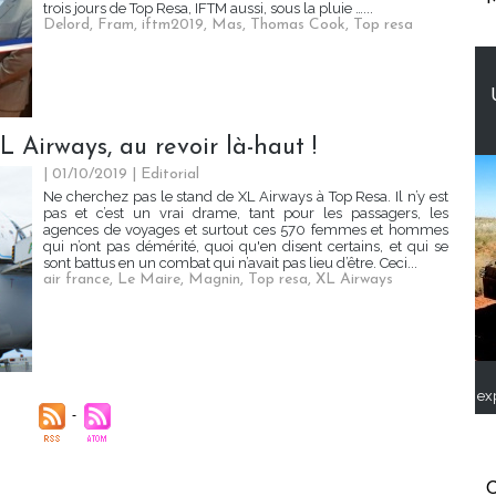
trois jours de Top Resa, IFTM aussi, sous la pluie …...
Delord
,
Fram
,
iftm2019
,
Mas
,
Thomas Cook
,
Top resa
 Airways, au revoir là-haut !
| 01/10/2019
|
Editorial
Ne cherchez pas le stand de XL Airways à Top Resa. Il n’y est
pas et c’est un vrai drame, tant pour les passagers, les
agences de voyages et surtout ces 570 femmes et hommes
qui n’ont pas démérité, quoi qu'en disent certains, et qui se
sont battus en un combat qui n’avait pas lieu d’être. Ceci...
air france
,
Le Maire
,
Magnin
,
Top resa
,
XL Airways
ex
C