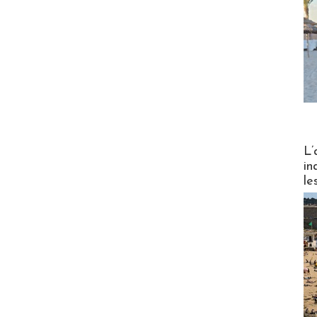
Partez
L’
in
le