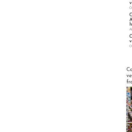
v
O
A
h
A
C
v
O
Publi-n
Co
ve
fr