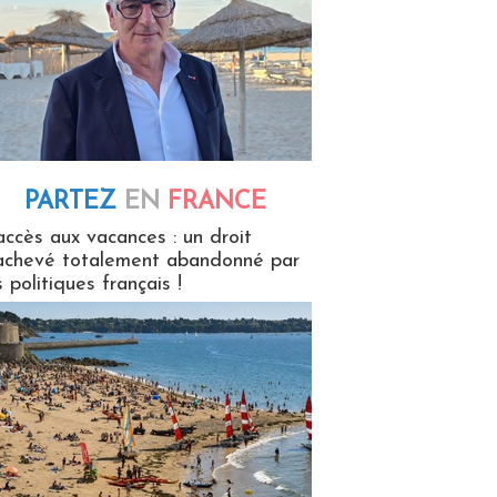
PARTEZ
EN
FRANCE
 en France
accès aux vacances : un droit
achevé totalement abandonné par
s politiques français !