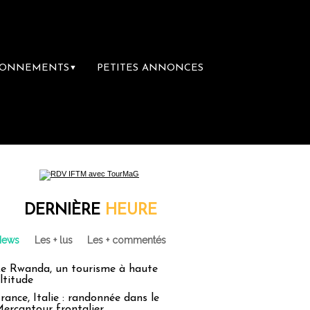
BONNEMENTS
PETITES ANNONCES
▼
DERNIÈRE
HEURE
News
Les + lus
Les + commentés
e Rwanda, un tourisme à haute
ltitude
rance, Italie : randonnée dans le
ercantour frontalier