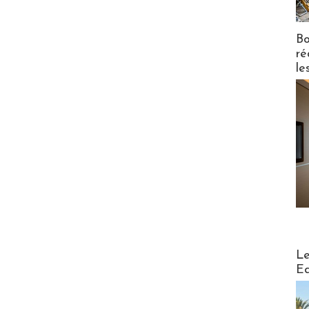
Bo
ré
le
Distribu
Le
Ed