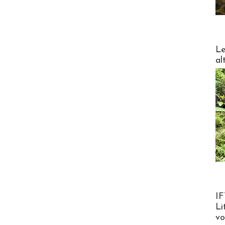
DESTI
Le
al
Product
IF
Li
v