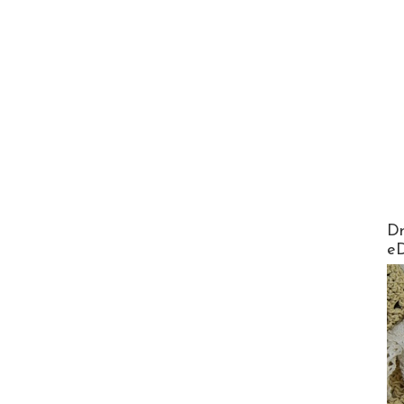
AirMa
Dr
e