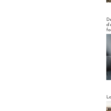
Actus V
De
d’
fo
Webinai
La