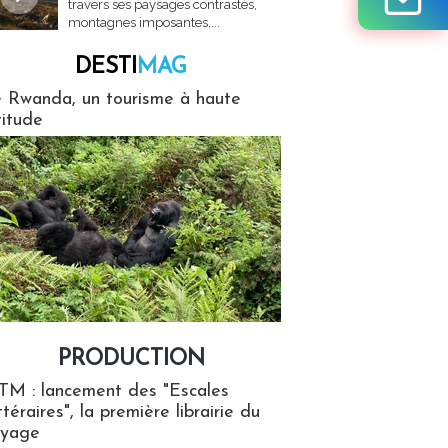
travers ses paysages contrastés,
montagnes imposantes,...
DESTI
MAG
MAG
 Rwanda, un tourisme à haute
titude
PRODUCTION
ion
TM : lancement des "Escales
ttéraires", la première librairie du
oyage