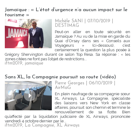
Jamaïque : « L’état d’urgence n’a aucun impact sur le
tourisme »
Michèle SANI
| 07/10/2019
|
DESTIMAG
Peut-on aller en toute sécurité en
Jamaïque ? Au vu de la mise en garde du
Quai d’Orsay dans ses « Conseils aux
Voyageurs » (ci-dessous), c’est
certainement la question la plus posée à
Grégory Shervington durant ce salon Top Resa. Sa réponse : « les
zones citées ne font pas l’objet de restrictions...
iftm2019
,
jamaïque
Sans XL, la Compagnie poursuit sa route (vidéo)
Pierre Georges
| 06/10/2019
|
AirMaG
En plein naufrage de sa compagnie sœur
XL Airways, La Compagnie, spécialiste
des liaisons vers New York en classe
affaires, poursuit son chemin et termine le
renouvellement de sa flotte. Bien
qu’affecté par la liquidation judiciaire de XL Airways, prononcée
vendredi 4 octobre dernier par le...
iftm2019
,
La Compagnie
,
XL Airways