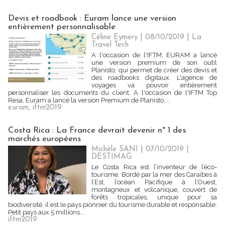
Devis et roadbook : Euram lance une version
entièrement personnalisable
Céline Eymery
| 08/10/2019
|
La
Travel Tech
A l'occasion de l'IFTM, EURAM a lancé
une version premium de son outil
Planisto, qui permet de créer des devis et
des roadbooks digitaux. L'agence de
voyages va pouvoir entièrement
personnaliser les documents du client. A l'occasion de l'IFTM Top
Resa, Euram a lancé la version Premium de Planisto,...
euram
,
iftm2019
Costa Rica : La France devrait devenir n° 1 des
marchés européens
Michèle SANI
| 07/10/2019
|
DESTIMAG
Le Costa Rica est l’inventeur de l’éco-
tourisme. Bordé par la mer des Caraïbes à
l’Est, l’océan Pacifique à l’Ouest,
montagneux et volcanique, couvert de
forêts tropicales, unique pour sa
biodiversité, il est le pays pionnier du tourisme durable et responsable.
Petit pays aux 5 millions...
iftm2019