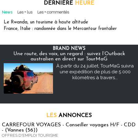
DERNIÈRE
HEURE
News
Les + lus
Les + commentés
Le Rwanda, un tourisme à haute altitude
France, Italie : randonnée dans le Mercantour frontalier
BRAND NEWS
Une route, des voix, un regard : suivez l’Outback
australien en direct sur TourMaG
À partir du 24 juillet, TourMaG suivra
une expédition de plus de 5 000
kilomètres à travers...
LES
ANNONCES
CARREFOUR VOYAGES - Conseiller voyages H/F - CDD
- (Vannes (56))
OFFRES D'EMPLOI TOURISME