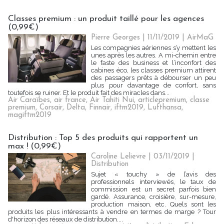
Classes premium : un produit taillé pour les agences
(0,99€)
Pierre Georges
| 11/11/2019
|
AirMaG
Les compagnies aériennes s’y mettent les
unes après les autres. A mi-chemin entre
le faste des business et l’inconfort des
cabines éco, les classes premium attirent
des passagers prêts à débourser un peu
plus pour davantage de confort, sans
toutefois se ruiner. Et le produit fait des miracles dans...
Air Caraïbes
,
air france
,
Air Tahiti Nui
,
articlepremium
,
classe
premium
,
Corsair
,
Delta
,
Finnair
,
iftm2019
,
Lufthansa
,
magiftm2019
Distribution : Top 5 des produits qui rapportent un
max ! (0,99€)
Caroline Lelievre
| 03/11/2019
|
Distribution
Sujet « touchy » de l’avis des
professionnels interviewés, le taux de
commission est un secret parfois bien
gardé. Assurance, croisière, sur-mesure,
production maison, etc. Quels sont les
produits les plus intéressants à vendre en termes de marge ? Tour
d'horizon des réseaux de distribution....