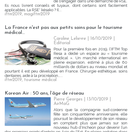
de s'engager dans une démarche de RSE.
Ils nous livrent conseils et tuyaux, dont certains sont facilement
applicables. La RSE* késako ? Il...
iftm2019
,
magiftm2019
La France n'est pas aux petits soins pour le tourisme
médical...
Caroline Lelievre
| 16/10/2019
|
Editorial
Pour la première fois en 2019, l’IFTM Top
Resa a dédié un espace au « tourisme
médical ». Un marché international en
pleine expansion, estimé à plus de 60
milliards de dollars au niveau mondial et
pourtant il est peu développé en France. Chirurgie esthétique, soins
dentaires, aide à la procréation…...
iftm2019
,
tourisme médical
Korean Air : 50 ans, l’âge de réseau
Pierre Georges
| 13/10/2019
|
AirMaG
Alors que la compagnie sud-coréenne
fête son cinquantième anniversaire, elle
poursuit le développement de son réseau
en comptant plus que jamais sur son
nouveau hub d’Incheon pour devenir l’un
des premiers points d’entrée en Asie de l’Est. En pleine agitation dans