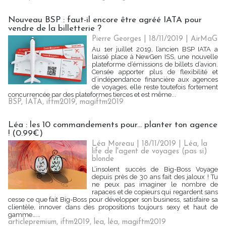
Nouveau BSP : faut-il encore être agréé IATA pour
vendre de la billetterie ?
Pierre Georges
| 18/11/2019
|
AirMaG
Au 1er juillet 2019, l’ancien BSP IATA a
laissé place à NewGen ISS, une nouvelle
plateforme d’émissions de billets d’avion.
Censée apporter plus de flexibilité et
d’indépendance financière aux agences
de voyages, elle reste toutefois fortement
concurrencée par des plateformes tierces et est même...
BSP
,
IATA
,
iftm2019
,
magiftm2019
Léa : les 10 commandements pour... planter ton agence
! (0.99€)
Léa Moreau
| 18/11/2019
|
Léa, la
life de l'agent de voyages (pas si)
blonde
L’insolent succès de Big-Boss Voyage
depuis près de 30 ans fait des jaloux ! Tu
ne peux pas imaginer le nombre de
rapaces et de copieurs qui regardent sans
cesse ce que fait Big-Boss pour développer son business, satisfaire sa
clientèle, innover dans des propositions toujours sexy et haut de
gamme…...
articlepremium
,
iftm2019
,
lea
,
léa
,
magiftm2019