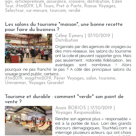
agv
,
articlepremium
,
assurance
,
croisière
,
distribution
,
Eden
Tour
,
iftm2019
,
LK Tours
,
Pret à Partir
,
Raoux Voyages
,
Selectour
,
sur-mesure
,
tourcom
,
verdié
Les salons du tourisme "maison", une bonne recette
pour faire du business ?
Céline Eymery
| 27/10/2019
|
Distribution
Organisés par des agences de voyages ou
des mini-réseaux, les salons du tourisme
ont la cote et peuvent rapporter gros. Mais
pas seulement : notoriété, fidélisation… les
avantages sont nombreux ! Alors
pourquoi ne pas franchir le pas ? A côté des principaux salons du
voyage grand public, certains...
iftm2019
,
magiftm2019
,
Périer Voyages
,
salon
,
tourisme
,
Univairmer
,
Voyages Girardot
Tourisme et durable : comment "verdir" son point de
vente ?
Anaïs BORIOS
| 17/10/2019
|
Voyages Responsables
Rendre son agence plus « responsable »
est à la portée de tous. Loin des grands
discours démagogiques, TourMaG.com a
interrogé plusieurs acteurs, qui ont choisi