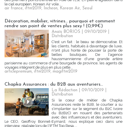
le ciel européen, Korean Air vole...
air france
,
iftm2019
,
Incheon
,
Korean Air
,
Seoul
Décoration, mobilier, vitrines... pourquoi et comment
rendre son point de ventes plus sexy ! (0,99€)
Anaïs BORIOS
| 09/10/2019
|
Distribution
C'est un fait : le beau se démocratise. Et
les clients, habitués à davantage de luxe,
n'ont plus honte de pousser la porte de
belles boutiques. De l'agence
haussmannienne d'une grande artère
parisienne au commerce d'une bourgade de province, les agents de
voyages intègrent de plus en plus cette...
articlepremium
,
iftm2019
,
magiftm2019
Chapka Assurances : du B2B aux aventuriers...
La Rédaction
| 09/10/2019
|
Distribution
Si le cœur de métier de Chapka
Assurances reste le B2B, le courtier a su
s'implanter sur le segment du B2C (voire
du B2B2C) en nouant des partenariats
avec des influenceurs et des aventuriers.
Le CEO, Geoffroy Bonnet-Eymard, nous explique ceci dans une
interview, réalisée lors de l'IFTM Top Resa....