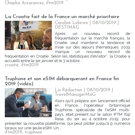
Chapka Assurances
,
iftm2019
La Croatie fait de la France un marché prioritaire
Caroline Lelievre
| 08/10/2019
|
DESTIMAG
Après un nouveau record de
fréquentation sur le marché français, la
Croatie veut maintenir la tendance et
mise sur des séjours thématiques. 2019
marque un nouveau record de
fréquentation en Croatie. Selon les statistiques d’eVisitor*, la Croatie a
accueilli entre le 1er janvier et le 3 octobre...
croatie
,
iftm2019
Truphone et son eSIM débarqueront en France fin
2019 (vidéo)
La Rédaction
| 08/10/2019
|
TravelManagerMaG
Alors qu'il prépare son lancement officiel
en France, l'opérateur britannique
Truphone, spécialiste de l'eSIM multi-
pays, était présent sur le salon IFTM Top
Resa, du 1er au 4 octobre 2019, pour
présenter sa nouvelle plateforme, qui peut piloter jusqu'à 9 numéros
locaux sur une seule eSIM. Un...
iftm2019
,
truphone