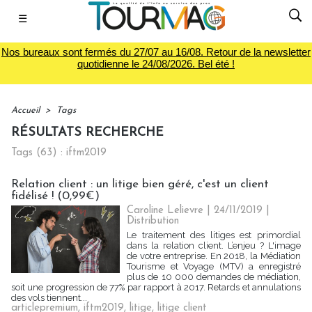
☰
Nos bureaux sont fermés du 27/07 au 16/08. Retour de la newsletter
quotidienne le 24/08/2026. Bel été !
Accueil
>
Tags
RÉSULTATS RECHERCHE
Tags (63) : iftm2019
Relation client : un litige bien géré, c'est un client
fidélisé ! (0,99€)
Caroline Lelievre
| 24/11/2019
|
Distribution
Le traitement des litiges est primordial
dans la relation client. L’enjeu ? L'image
de votre entreprise. En 2018, la Médiation
Tourisme et Voyage (MTV) a enregistré
plus de 10 000 demandes de médiation,
soit une progression de 77% par rapport à 2017. Retards et annulations
des vols tiennent...
articlepremium
,
iftm2019
,
litige
,
litige client