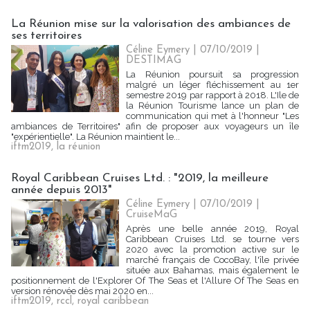
La Réunion mise sur la valorisation des ambiances de
ses territoires
Céline Eymery
| 07/10/2019
|
DESTIMAG
La Réunion poursuit sa progression
malgré un léger fléchissement au 1er
semestre 2019 par rapport à 2018. L'Ile de
la Réunion Tourisme lance un plan de
communication qui met à l'honneur "Les
ambiances de Territoires" afin de proposer aux voyageurs un île
"expérientielle". La Réunion maintient le...
iftm2019
,
la réunion
Royal Caribbean Cruises Ltd. : "2019, la meilleure
année depuis 2013"
Céline Eymery
| 07/10/2019
|
CruiseMaG
Après une belle année 2019, Royal
Caribbean Cruises Ltd. se tourne vers
2020 avec la promotion active sur le
marché français de CocoBay, l'île privée
située aux Bahamas, mais également le
positionnement de l'Explorer Of The Seas et l'Allure Of The Seas en
version rénovée dès mai 2020 en...
iftm2019
,
rccl
,
royal caribbean