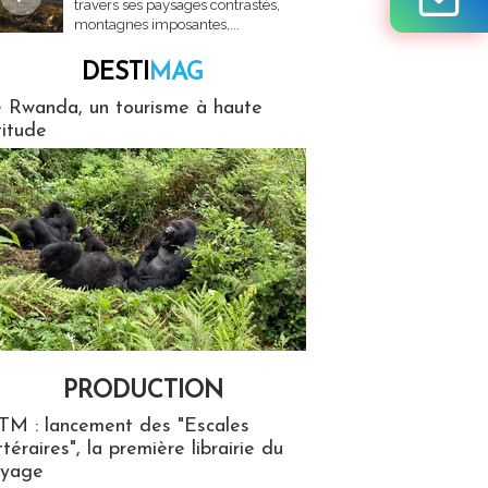
travers ses paysages contrastés,
montagnes imposantes,...
DESTI
MAG
MAG
 Rwanda, un tourisme à haute
titude
PRODUCTION
ion
TM : lancement des "Escales
ttéraires", la première librairie du
oyage