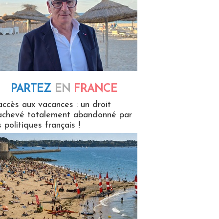
PARTEZ
EN
FRANCE
 en France
accès aux vacances : un droit
achevé totalement abandonné par
s politiques français !