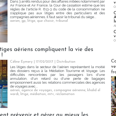
Dans 3 arrêts rendus pour des affaires initiées notamment par
v
Air France et Air France, la Cour de cassation estime que les
O
règles de l'article R. 613-3 du code de la consommation ne
s'applique pas aux litiges entre des particuliers et des
compagnies aériennes. Il faut saisir le tribunal du siège...
A
aerien
,
gp
,
litige
,
que choisir
,
tribunal
h
A
C
v
O
litiges aériens compliquent la vie des
 !
Publi-n
Co
Céline Eymery | 17/02/2017
|
Distribution
ve
Les litiges dans le secteur de l'aérien représentent la moitié
des dossiers reçus à la Médiation Tourisme et Voyage. Les
fr
difficultés rencontrées par les passagers lors d'une
annulation, d'un retard ou d'une perte de bagages
empoisonnent aussi les relations commerciales des agences
de voyages avec...
aérien
,
agence de voyages
,
compagnie aérienne
,
khalid el
wardi
,
litige
,
médiation
,
mtv
,
réclamation
nt prévenir et gérer au mieux les