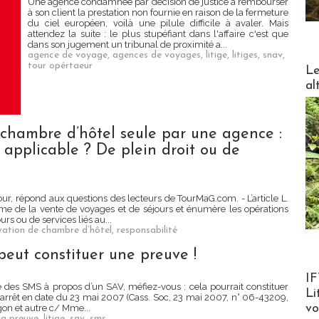
Une agence condamnée par décision de justice à rembourser
à son client la prestation non fournie en raison de la fermeture
du ciel européen, voilà une pilule difficile à avaler. Mais
attendez la suite : le plus stupéfiant dans l'affaire c'est que
dans son jugement un tribunal de proximité a...
agence de voyage
,
agences de voyages
,
litige
,
litiges
,
snav
,
DESTI
tour opértaeur
Le
al
 chambre d’hôtel seule par une agence :
é applicable ? De plein droit ou de
ur, répond aux questions des lecteurs de TourMaG.com. - L’article L.
me de la vente de voyages et de séjours et énumère les opérations
rs ou de services liés au...
vation de chambre d’hôtel
,
responsabilité
 peut constituer une preuve !
Product
IF
é des SMS à propos d’un SAV, méfiez-vous : cela pourrait constituer
Li
un arrêt en date du 23 mai 2007 (Cass. Soc, 23 mai 2007, n° 06-43209,
v
gon et autre c/ Mme...
la preuve
,
litige
,
sav
,
sms