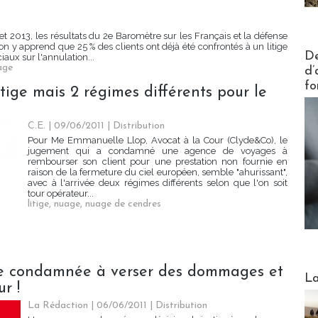
let 2013, les résultats du 2e Baromètre sur les Français et la défense
on y apprend que 25 % des clients ont déjà été confrontés à un litige
Actus V
De
aux sur l'annulation...
age
d’
fo
tige mais 2 régimes différents pour le
C.E. | 09/06/2011
|
Distribution
Pour Me Emmanuelle Llop, Avocat à la Cour (Clyde&Co), le
jugement qui a condamné une agence de voyages à
rembourser son client pour une prestation non fournie en
raison de la fermeture du ciel européen, semble "ahurissant",
avec à l'arrivée deux régimes différents selon que l'on soit
tour opérateur...
litige
,
nuage
,
nuage de cendres
ce condamnée à verser des dommages et
Webinai
La
r !
La Rédaction
| 06/06/2011
|
Distribution