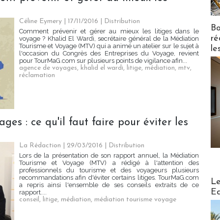
Céline Eymery | 17/11/2016
|
Distribution
Bo
Comment prévenir et gérer au mieux les litiges dans le
ré
voyage ? Khalid El Wardi, secrétaire général de la Médiation
Tourisme et Voyage (MTV) qui a animé un atelier sur le sujet à
le
l'occasion du Congrès des Entreprises du Voyage, revient
pour TourMaG.com sur plusieurs points de vigilance afin...
agence de voyages
,
khalid el wardi
,
litige
,
médiation
,
mtv
,
réclamation
es : ce qu'il faut faire pour éviter les
La Rédaction
| 29/03/2016
|
Distribution
Lors de la présentation de son rapport annuel, la Médiation
Tourisme et Voyage (MTV) a rédigé à l'attention des
professionnels du tourisme et des voyageurs plusieurs
recommandations afin d'éviter certains litiges. TourMaG.com
Distribu
Le
a repris ainsi l'ensemble de ses conseils extraits de ce
Ed
rapport....
conseil
,
litige
,
médiation
,
médiation tourisme voyage