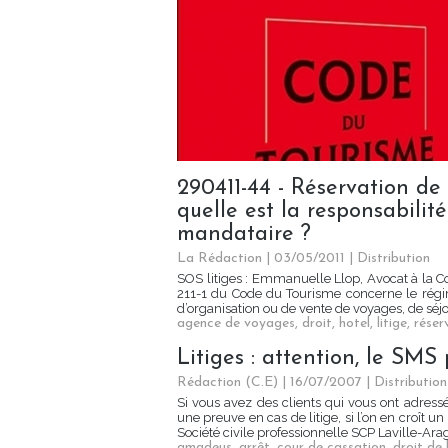
290411-44 - Réservation de
quelle est la responsabilit
mandataire ?
La Rédaction | 03/05/2011
|
Distribution
SOS litiges : Emmanuelle Llop, Avocat à la Co
211-1 du Code du Tourisme concerne le régi
d’organisation ou de vente de voyages, de séjou
agence de voyages
,
droit
,
hotel
,
litige
,
réser
Litiges : attention, le SMS
Rédaction (C.E) | 16/07/2007
|
Distribution
Si vous avez des clients qui vous ont adress
une preuve en cas de litige, si l’on en croît 
Société civile professionnelle SCP Laville-Ara
amadeus
,
arrêt
,
cour de cassation
,
droit de 