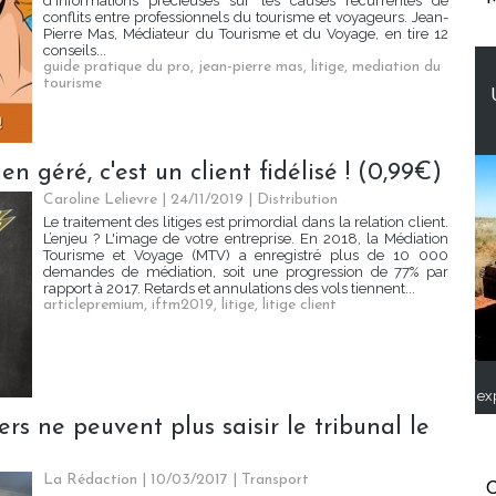
d'informations précieuses sur les causes récurrentes de
conflits entre professionnels du tourisme et voyageurs. Jean-
Pierre Mas, Médiateur du Tourisme et du Voyage, en tire 12
conseils...
guide pratique du pro
,
jean-pierre mas
,
litige
,
mediation du
tourisme
ien géré, c'est un client fidélisé ! (0,99€)
Caroline Lelievre
| 24/11/2019
|
Distribution
Le traitement des litiges est primordial dans la relation client.
L’enjeu ? L'image de votre entreprise. En 2018, la Médiation
Tourisme et Voyage (MTV) a enregistré plus de 10 000
demandes de médiation, soit une progression de 77% par
rapport à 2017. Retards et annulations des vols tiennent...
articlepremium
,
iftm2019
,
litige
,
litige client
ex
ers ne peuvent plus saisir le tribunal le
La Rédaction
| 10/03/2017
|
Transport
C