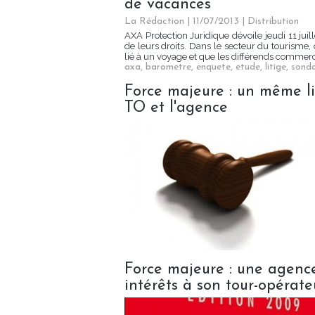
de vacances
La Rédaction
| 11/07/2013
|
Distribution
AXA Protection Juridique dévoile jeudi 11 juil
de leurs droits. Dans le secteur du tourisme, 
lié à un voyage et que les différends commerci
axa
,
barometre
,
enquete
,
etude
,
litige
,
sond
Force majeure : un même li
TO et l'agence
Force majeure : une agen
intérêts à son tour-opérateu