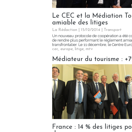
Le CEC et la Médiation To
amiable des litiges
La Rédaction
| 15/12/2014
|
Transport
Un nouveau protocole de coopération a été co
de rendre plus performant le réglement amiable
transfrontalier. Le 11 décembre, le Centre Eu
cec
,
europe
,
litige
,
mtv
Médiateur du tourisme : +7
France : 14 % des litiges p