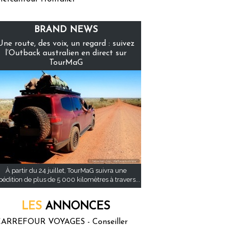
BRAND NEWS
Une route, des voix, un regard : suivez
l’Outback australien en direct sur
TourMaG
À partir du 24 juillet, TourMaG suivra une
pédition de plus de 5 000 kilomètres à travers...
LES
ANNONCES
ARREFOUR VOYAGES - Conseiller