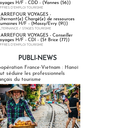
oyages H/F - CDD - (Vannes (56))
FFRES D'EMPLOI TOURISME
CARREFOUR VOYAGES -
lternant(e) Chargé(e) de ressources
umaines H/F - (Massy/Evry (91))
LTERNANCE / STAGES TOURISME
ARREFOUR VOYAGES - Conseiller
oyages H/F - CDI - (St Brice (77))
FFRES D'EMPLOI TOURISME
PUBLI-NEWS
ews
opération France-Vietnam : Hanoï
ut séduire les professionnels
ançais du tourisme