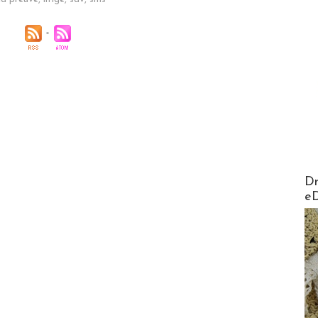
AirMa
Dr
e