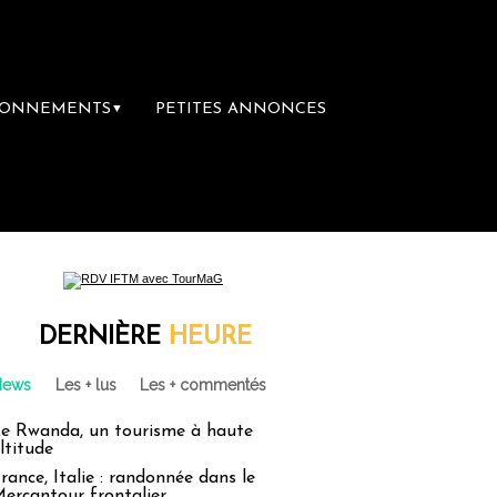
BONNEMENTS
PETITES ANNONCES
▼
DERNIÈRE
HEURE
News
Les + lus
Les + commentés
e Rwanda, un tourisme à haute
ltitude
rance, Italie : randonnée dans le
ercantour frontalier