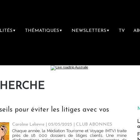
LITÉS
THÉMATIQUES
NEWSLETTERS
TV
A
▼
▼
▼
CHERCHE
eils pour éviter les litiges avec vos
L
Caroline Lelievre
| 05/05/2025
|
CLUB ABONNES
a
Chaque année, la Médiation Tourisme et Voyage (MTV) traite
F
près de 18 000 dossiers de litiges clients. Une mine
M