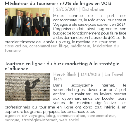
Médiateur du tourisme : +72% de litiges en 2013
| 21/03/2014
|
Distribution
Mieux connue de la part des
consommateurs, la Médiation Tourisme et
Voyages a été saisie plus souvent en 2013.
L'organisme doit ainsi augmenter son
budget de fonctionnement pour faire face
à des demandes en hausse de 40% sur le
premier trimestre de l'année. En 2013, le médiateur du tourisme...
class action
,
consommateur
,
litige
,
médiateur
,
Médiation du
tourisme
Tourisme en ligne : du buzz marketing à la stratégie
d'influence
Hervé Bloch | 13/11/2013
|
La Travel
Tech
Dans l’écosystème Internet, le
webmarketing est devenu un art à part
entière. En maîtriser les leviers permet
aux cybermarchands de booster leurs
ventes de manière significative. Les
professionnels du tourisme en ligne ont donc tout intérêt à en
apprendre les grands principes, les tendances et les...
agences de voyages
,
blog
,
communication
,
consommateur
,
marque
,
stratégies-internet
,
web social