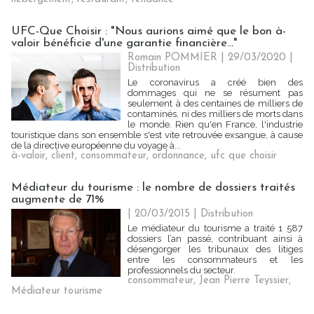
UFC-Que Choisir : "Nous aurions aimé que le bon à-
valoir bénéficie d'une garantie financière..."
Romain POMMIER
| 29/03/2020
|
Distribution
Le coronavirus a créé bien des
dommages qui ne se résument pas
seulement à des centaines de milliers de
contaminés, ni des milliers de morts dans
le monde. Rien qu'en France, l'industrie
touristique dans son ensemble s'est vite retrouvée exsangue, à cause
de la directive européenne du voyage à...
à-valoir
,
client
,
consommateur
,
ordonnance
,
ufc que choisir
Médiateur du tourisme : le nombre de dossiers traités
augmente de 71%
| 20/03/2015
|
Distribution
Le médiateur du tourisme a traité 1 587
dossiers l’an passé, contribuant ainsi à
désengorger les tribunaux des litiges
entre les consommateurs et les
professionnels du secteur.
consommateur
,
Jean Pierre Teyssier
,
Médiateur tourisme