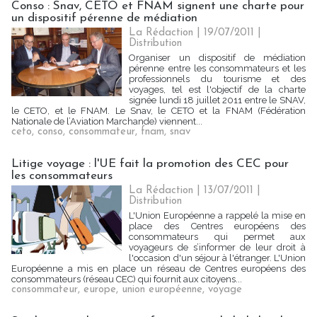
Conso : Snav, CETO et FNAM signent une charte pour
un dispositif pérenne de médiation
La Rédaction
| 19/07/2011
|
Distribution
Organiser un dispositif de médiation
pérenne entre les consommateurs et les
professionnels du tourisme et des
voyages, tel est l'objectif de la charte
signée lundi 18 juillet 2011 entre le SNAV,
le CETO, et le FNAM. Le Snav, le CETO et la FNAM (Fédération
Nationale de l’Aviation Marchande) viennent...
ceto
,
conso
,
consommateur
,
fnam
,
snav
Litige voyage : l'UE fait la promotion des CEC pour
les consommateurs
La Rédaction
| 13/07/2011
|
Distribution
L'Union Européenne a rappelé la mise en
place des Centres européens des
consommateurs qui permet aux
voyageurs de s’informer de leur droit à
l'occasion d'un séjour à l'étranger. L'Union
Européenne a mis en place un réseau de Centres européens des
consommateurs (réseau CEC) qui fournit aux citoyens...
consommateur
,
europe
,
union européenne
,
voyage