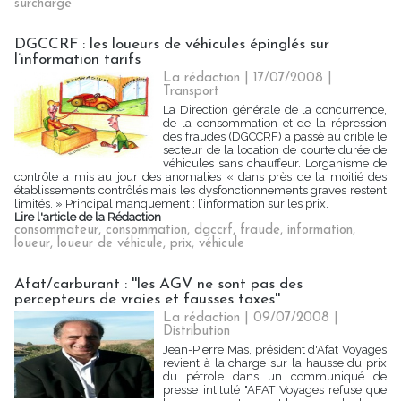
surcharge
DGCCRF : les loueurs de véhicules épinglés sur
l’information tarifs
La rédaction | 17/07/2008
|
Transport
La Direction générale de la concurrence,
de la consommation et de la répression
des fraudes (DGCCRF) a passé au crible le
secteur de la location de courte durée de
véhicules sans chauffeur. L’organisme de
contrôle a mis au jour des anomalies « dans près de la moitié des
établissements contrôlés mais les dysfonctionnements graves restent
limités. » Principal manquement : l’information sur les prix.
Lire l'article de la Rédaction
consommateur
,
consommation
,
dgccrf
,
fraude
,
information
,
loueur
,
loueur de véhicule
,
prix
,
véhicule
Afat/carburant : ''les AGV ne sont pas des
percepteurs de vraies et fausses taxes''
La rédaction | 09/07/2008
|
Distribution
Jean-Pierre Mas, président d'Afat Voyages
revient à la charge sur la hausse du prix
du pétrole dans un communiqué de
presse intitulé "AFAT Voyages refuse que