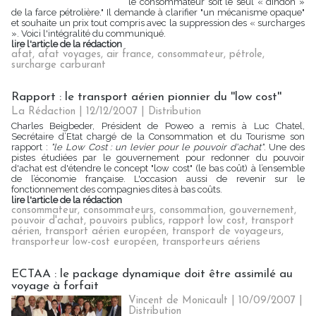
le consommateur soit le seul « dindon »
de la farce pétrolière." Il demande à clarifier "un mécanisme opaque"
et souhaite un prix tout compris avec la suppression des « surcharges
». Voici l'intégralité du communiqué.
lire l'article de la rédaction
afat
,
afat voyages
,
air france
,
consommateur
,
pétrole
,
surcharge carburant
Rapport : le transport aérien pionnier du ''low cost''
La Rédaction
| 12/12/2007
|
Distribution
Charles Beigbeder, Président de Poweo a remis à Luc Chatel,
Secrétaire d’Etat chargé de la Consommation et du Tourisme son
rapport :
"le Low Cost : un levier pour le pouvoir d'achat"
. Une des
pistes étudiées par le gouvernement pour redonner du pouvoir
d'achat est d'étendre le concept "low cost" (le bas coût) à l’ensemble
de l’économie française. L'occasion aussi de revenir sur le
fonctionnement des compagnies dites à bas coûts.
lire l'article de la rédaction
consommateur
,
consommateurs
,
consommation
,
gouvernement
,
pouvoir d'achat
,
pouvoirs publics
,
rapport low cost
,
transport
aérien
,
transport aérien européen
,
transport de voyageurs
,
transporteur low-cost européen
,
transporteurs aériens
ECTAA : le package dynamique doit être assimilé au
voyage à forfait
Vincent de Monicault | 10/09/2007
|
Distribution