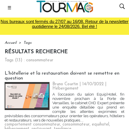
☰
Nos bureaux sont fermés du 27/07 au 16/08. Retour de la newsletter
quotidienne le 24/08/2026. Bel été !
Accueil
>
Tags
RÉSULTATS RECHERCHE
Tags (13) : consommateur
L’hôtellerie et la restauration doivent se remettre en
question
Bruno Courtin
| 14/10/2022
|
Hébergement
A l’occasion du salon Equip’Hotel, fin
novembre prochain à la Porte de
Versailles, le cabinet CHD Expert présente
une enquête détaillée qui prend en
compte les attentes exprimées et
prévisibles des consommateurs pour orienter les opérateurs, hôteliers
et restaurateurs, vers de nouvelles pratiques....
comportement consommateur
,
consommateur
,
equihotel
,
hébergement
,
restaurant
,
tendance