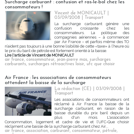
Surcharge carburant : confusion et ras-le-bol chez les
consommateurs !
Vincent de MONICAULT |
03/09/2008
|
Transport
La surcharge carburant génère une
confusion croissante chez les
consommateurs. La politique des
compagnies aériennes – à commencer
par Air France – et parfois même des TO
n’aident pas toujours à une bonne lisibilité de cette «taxe» à l’heure où
le prix du baril de pétrole est fortement orienté à la baisse.
Lire l'article de Vincent de MONICAULT
air france
,
consommateur
,
jean-pierre mas
,
surcharges
carburants
,
surcharges rétroactives loisir
,
ufc que choisir
Air France : les associations de consommateurs
attendent la baisse de la surcharge
La rédaction (CE) | 03/09/2008
|
Transport
Les associations de consommateurs ont
réclamé à Air France la baisse de la
surcharge carburant, en raison de la
baisse durable du prix baril depuis un
plus d'un mois. L'association
Consommation, logement et cadre de vie et l’UFC-Que choisir
réclament une baisse de la surcharge carburant chez Air...
air france
,
association
,
carburant
,
consommateur
,
pétrole
,