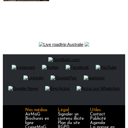
Nos médias
Légal
Utiles
AirMaG
Signaler un
Contact
Brochures en
contenu illicite
Publicité
ligne
Plan du site
Agenda
CruiseMaG
RGPD
La presse en