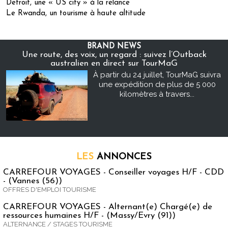
Detroit, une « US city » à la relance
Le Rwanda, un tourisme à haute altitude
BRAND NEWS
Une route, des voix, un regard : suivez l’Outback
australien en direct sur TourMaG
À partir du 24 juillet, TourMaG suivra
une expédition de plus de 5 000
kilomètres à travers...
LES
ANNONCES
CARREFOUR VOYAGES - Conseiller voyages H/F - CDD
- (Vannes (56))
OFFRES D'EMPLOI TOURISME
CARREFOUR VOYAGES - Alternant(e) Chargé(e) de
ressources humaines H/F - (Massy/Evry (91))
ALTERNANCE / STAGES TOURISME