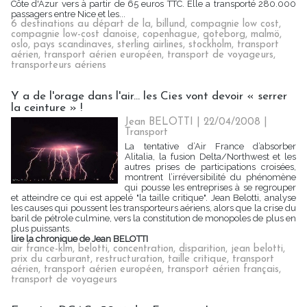
Côte d'Azur vers à partir de 65 euros TTC. Elle a transporté 280.000
passagers entre Nice et les...
6 destinations au départ de la
,
billund
,
compagnie low cost
,
compagnie low-cost danoise
,
copenhague
,
goteborg
,
malmö
,
oslo
,
pays scandinaves
,
sterling airlines
,
stockholm
,
transport
aérien
,
transport aérien européen
,
transport de voyageurs
,
transporteurs aériens
Y a de l'orage dans l'air... les Cies vont devoir « serrer
la ceinture » !
Jean BELOTTI | 22/04/2008
|
Transport
La tentative d’Air France d’absorber
Alitalia, la fusion Delta/Northwest et les
autres prises de participations croisées,
montrent l’irréversibilité du phénomène
qui pousse les entreprises à se regrouper
et atteindre ce qui est appelé "la taille critique". Jean Belotti, analyse
les causes qui poussent les transporteurs aériens, alors que la crise du
baril de pétrole culmine, vers la constitution de monopoles de plus en
plus puissants.
lire la chronique de Jean BELOTTI
air france-klm
,
belotti
,
concentration
,
disparition
,
jean belotti
,
prix du carburant
,
restructuration
,
taille critique
,
transport
aérien
,
transport aérien européen
,
transport aérien français
,
transport de voyageurs