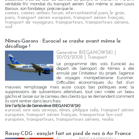
véritable RV mondial du transport aérien. Ceci même si Jean-Louis
Baroux, son fondateur, précise que le...
cannes
,
cannes airlines forum
,
intercontinental paris le gran
,
paris
,
transport aérien européen
,
transport aérien français
,
transport de voyageurs
,
transporteurs
,
transporteurs aériens
,
waf
Nîmes-Garons : Eurociel se crashe avant même le
décollage !
Geneviève BIEGANOWSKI |
20/02/2008
|
Transport
Le programme des vols Eurociel au
départ de l’aéroport de Nîmes a été
annulé par l’initiateur du projet, l’agence
de voyages montpelliéraine Euromer.
Difficultés économiques du fait d’un
mauvais remplissage mais aussi coups bas politiques avec la
suppressions de subventions attendues, tout ceci créée un beau
gâchis et laisse sur le carreau des clients qui se demandent comment
ils vont rentrer dans leurs frais.
lire l'article de Geneviève BIEGANOWSKI
eurociel
,
new axis airways
,
nîmes
,
philippe sala
,
transport aérien
européen
,
transport aérien français
,
transporteur low-cost
européen
,
transporteurs
,
transporteurs aériens
,
veolia
Roissy-CDG : easyJet fait un pied de nez à Air France