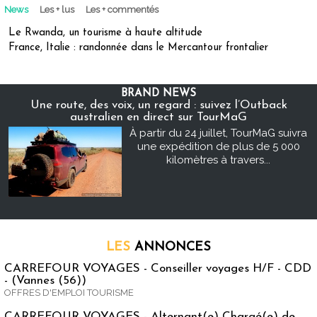
News
Les + lus
Les + commentés
Le Rwanda, un tourisme à haute altitude
France, Italie : randonnée dans le Mercantour frontalier
BRAND NEWS
Une route, des voix, un regard : suivez l’Outback
australien en direct sur TourMaG
À partir du 24 juillet, TourMaG suivra
une expédition de plus de 5 000
kilomètres à travers...
LES
ANNONCES
CARREFOUR VOYAGES - Conseiller voyages H/F - CDD
- (Vannes (56))
OFFRES D'EMPLOI TOURISME
CARREFOUR VOYAGES - Alternant(e) Chargé(e) de