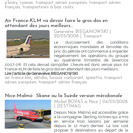
o’leary
,
ryanair
,
transport aérien européen
,
transport aérien
français
,
transporteurs à bas coûts
Air France-KLM va devoir faire le gros dos en
attendant des jours meilleurs...
Geneviève BIEGANOWSKI |
22/05/2008
|
Transport
Le durcissement des conditions
économiques mondiales et l’envolée du
prix du pétrole ont commencé à impacter
négativement les opérations du groupe
au quatrième trimestre de l’exercice
2007-08. Et cela devrait s’amplifier. L’heure est donc venue pour Air
France-KLM de faire le gros dos en attendant des jours meilleurs.
Lire l'article de Geneviève BIEGANOWSKI
air france-klm
,
alitalia
,
hausse carburant
,
spinetta
,
transport
aérien européen
,
transport aérien français
Nice-Malmö : Skane ou la Suède version méridionale
Michel BOVAS à Nice | 04/05/2008
|
DESTIMAG
Depuis Nice, Malmö est accessible grâce
à la compagnie Sterling Airlines qui a mis
en service trois liaisons par semaine
depuis le 12 mars dernier. La low cost
propose 6 destinations au départ de la