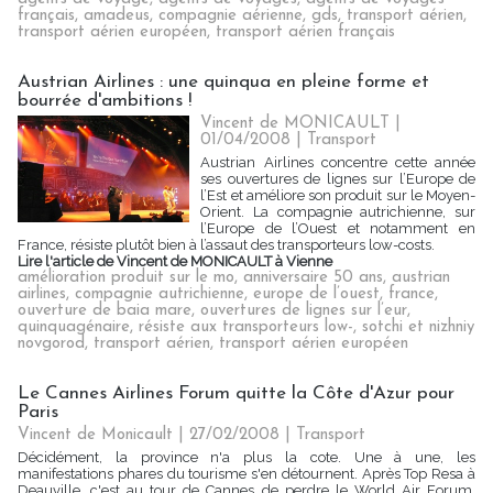
français
,
amadeus
,
compagnie aérienne
,
gds
,
transport aérien
,
transport aérien européen
,
transport aérien français
Austrian Airlines : une quinqua en pleine forme et
bourrée d'ambitions !
Vincent de MONICAULT |
01/04/2008
|
Transport
Austrian Airlines concentre cette année
ses ouvertures de lignes sur l’Europe de
l’Est et améliore son produit sur le Moyen-
Orient. La compagnie autrichienne, sur
l’Europe de l’Ouest et notamment en
France, résiste plutôt bien à l’assaut des transporteurs low-costs.
Lire l'article de Vincent de MONICAULT à Vienne
amélioration produit sur le mo
,
anniversaire 50 ans
,
austrian
airlines
,
compagnie autrichienne
,
europe de l’ouest
,
france
,
ouverture de baia mare
,
ouvertures de lignes sur l’eur
,
quinquagénaire
,
résiste aux transporteurs low-
,
sotchi et nizhniy
novgorod
,
transport aérien
,
transport aérien européen
Le Cannes Airlines Forum quitte la Côte d'Azur pour
Paris
Vincent de Monicault | 27/02/2008
|
Transport
Décidément, la province n'a plus la cote. Une à une, les
manifestations phares du tourisme s'en détournent. Après Top Resa à
Deauville, c'est au tour de Cannes de perdre le World Air Forum,