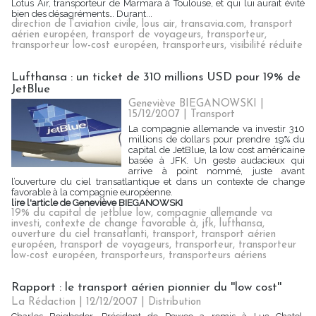
Lotus Air, transporteur de Marmara à Toulouse, et qui lui aurait évité
bien des désagréments… Durant...
direction de l’aviation civile
,
lous air
,
transavia.com
,
transport
aérien européen
,
transport de voyageurs
,
transporteur
,
transporteur low-cost européen
,
transporteurs
,
visibilité réduite
Lufthansa : un ticket de 310 millions USD pour 19% de
JetBlue
Geneviève BIEGANOWSKI |
15/12/2007
|
Transport
La compagnie allemande va investir 310
millions de dollars pour prendre 19% du
capital de JetBlue, la low cost américaine
basée à JFK. Un geste audacieux qui
arrive à point nommé, juste avant
l’ouverture du ciel transatlantique et dans un contexte de change
favorable à la compagnie européenne.
lire l'article de Geneviève BIEGANOWSKI
19% du capital de jetblue low
,
compagnie allemande va
investi
,
contexte de change favorable à
,
jfk
,
lufthansa
,
ouverture du ciel transatlanti
,
transport
,
transport aérien
européen
,
transport de voyageurs
,
transporteur
,
transporteur
low-cost européen
,
transporteurs
,
transporteurs aériens
Rapport : le transport aérien pionnier du ''low cost''
La Rédaction
| 12/12/2007
|
Distribution