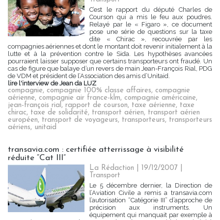
C’est le rapport du député Charles de
Courson qui a mis le feu aux poudres.
Relayé par le « Figaro », ce document
pose une série de questions sur la taxe
dite « Chirac », recouvrée par les
compagnies aériennes et dont le montant doit revenir initialement à la
lutte et à la prévention contre le Sida. Les hypothèses avancées
pourraient laisser supposer que certains transporteurs ont fraudé. Un
cas de figure que balaye d’un revers de main Jean-François Rial, PDG
de VDM et président de l’Association des amis d’Unitaid.
lire l'interview de Jean da LUZ
compagnie
,
compagnie 100% classe affaires
,
compagnie
aérienne
,
compagnie air france-klm
,
compagnie américaine
,
jean-françois rial
,
rapport de courson
,
taxe aérienne
,
taxe
chirac
,
taxe de solidarité
,
transport aérien
,
transport aérien
européen
,
transport de voyageurs
,
transporteurs
,
transporteurs
aériens
,
unitaid
transavia.com : certifiée atterrissage à visibilité
réduite “Cat III”
La Rédaction
| 19/12/2007
|
Transport
Le 5 décembre dernier, la Direction de
l’Aviation Civile a remis a transavia.com
l’autorisation “Catégorie III” d’approche de
précision aux instruments. Un
équipement qui manquait par exemple à