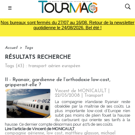
☰
Nos bureaux sont fermés du 27/07 au 16/08. Retour de la newsletter
quotidienne le 24/08/2026. Bel été !
Accueil
>
Tags
RÉSULTATS RECHERCHE
Tags (43) : transport aérien européen
II - Ryanair, gardienne de l’orthodoxie low-cost,
gripperait-elle ?
Vincent de MONICAULT |
22/05/2008
|
Transport
La compagnie irlandaise Ryanair reste
obsédée par la maîtrise de ses coûts. La
plus importante low-cost d’Europe n’en
subit pas moins de plein fouet la hausse
du carburant qui oriente ses tarifs à la
hausse. Ce dernier compte désormais pour 40% de ses coûts.
Lire l'article de Vincent de MONICAULT
compagnie aérienne
,
low cost
,
matthieu glasson
,
michael