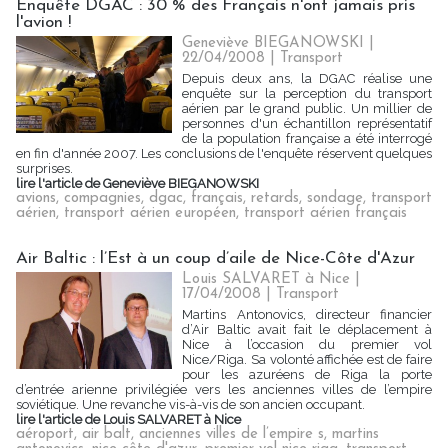
Enquête DGAC : 30 % des Français n'ont jamais pris
l'avion !
Geneviève BIEGANOWSKI |
22/04/2008
|
Transport
Depuis deux ans, la DGAC réalise une
enquête sur la perception du transport
aérien par le grand public. Un millier de
personnes d'un échantillon représentatif
de la population française a été interrogé
en fin d'année 2007. Les conclusions de l'enquête réservent quelques
surprises.
lire l'article de Geneviève BIEGANOWSKI
avions
,
compagnies
,
dgac
,
français
,
retards
,
sondage
,
transport
aérien
,
transport aérien européen
,
transport aérien français
Air Baltic : l’Est à un coup d’aile de Nice-Côte d'Azur
Louis SALVARET à Nice |
17/04/2008
|
Transport
Martins Antonovics, directeur financier
d’Air Baltic avait fait le déplacement à
Nice à l’occasion du premier vol
Nice/Riga. Sa volonté affichée est de faire
pour les azuréens de Riga la porte
d’entrée arienne privilégiée vers les anciennes villes de l’empire
soviétique. Une revanche vis-à-vis de son ancien occupant.
lire l'article de Louis SALVARET à Nice
aéroport
,
air balt
,
anciennes villes de l’empire s
,
martins