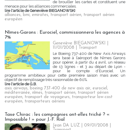
de brouiller les cartes et constituent une
menace pour les alliances commerciales.
lire l'article de Geneviève BIEGANOWSKI
alliances
,
bmi
,
emirates
,
transport aérien
,
transport aérien
européen
Nîmes-Garons : Eurociel, commissionnera les agences à
7%
Geneviève BIEGANOWSKI |
11/01/2008
|
Transport
Le Boeing 737-400 de New Axis Airways
sera basé à l’aéroport de Nîmes Garons
pour opérer, à partir du 4 avril, un réseau
de 13 lignes - et 3 au départ de Lyon -
pour le compte d‘Eurociel. Un
programme ambitieux pour cette première saison mais avec un
objectif de remplissage très raisonnable de 60%.
lire l'article de G.B.
axis airways
,
boeing 737-400 de new axis air
,
eurociel
,
méditerranée
,
nîmes
,
transport aérien
,
transport aérien
européen
,
transport de voyageurs
,
transporteur low-cost
européen
,
transporteurs aériens
Taxe Chirac : les compagnies ont-elles triché ? «
Impossible ! » pour J.-F. Rial
Jean DA LUZ | 09/01/2008
|
Transport