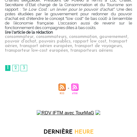
Charles Beigbeder, Président de Poweo a remis à Luc Chatel,
Secrétaire d’Etat chargé de la Consommation et du Tourisme son
rapport :
"le Low Cost : un levier pour le pouvoir d'achat"
. Une des
pistes étudiées par le gouvernement pour redonner du pouvoir
d'achat est d'étendre le concept "low cost" (le bas coût) à l’ensemble
de l’économie française. L'occasion aussi de revenir sur le
fonctionnement des compagnies dites à bas coûts.
lire l'article de la rédaction
consommateur
,
consommateurs
,
consommation
,
gouvernement
,
pouvoir d'achat
,
pouvoirs publics
,
rapport low cost
,
transport
aérien
,
transport aérien européen
,
transport de voyageurs
,
transporteur low-cost européen
,
transporteurs aériens
1
2
3
DERNIÈRE
HEURE