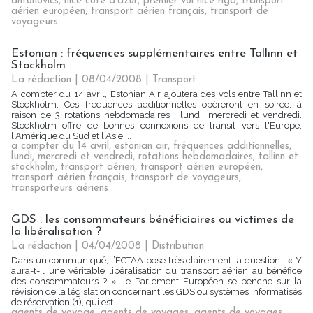
antonovics
,
nice côte d'azur
,
premier vol nice riga
,
transport
aérien européen
,
transport aérien français
,
transport de
voyageurs
Estonian : fréquences supplémentaires entre Tallinn et
Stockholm
La rédaction | 08/04/2008
|
Transport
A compter du 14 avril, Estonian Air ajoutera des vols entre Tallinn et
Stockholm. Ces fréquences additionnelles opéreront en soirée, à
raison de 3 rotations hebdomadaires : lundi, mercredi et vendredi.
Stockholm offre de bonnes connexions de transit vers l'Europe,
l'Amérique du Sud et l'Asie,...
a compter du 14 avril
,
estonian air
,
fréquences additionnelles
,
lundi
,
mercredi et vendredi
,
rotations hebdomadaires
,
tallinn et
stockholm
,
transport aérien
,
transport aérien européen
,
transport aérien français
,
transport de voyageurs
,
transporteurs aériens
GDS : les consommateurs bénéficiaires ou victimes de
la libéralisation ?
La rédaction | 04/04/2008
|
Distribution
Dans un communiqué, l’ECTAA pose très clairement la question : « Y
aura-t-il une véritable libéralisation du transport aérien au bénéfice
des consommateurs ? » Le Parlement Européen se penche sur la
révision de la législation concernant les GDS ou systèmes informatisés
de réservation (1), qui est...
agents de voyage
,
agents de voyages
,
agents de voyages