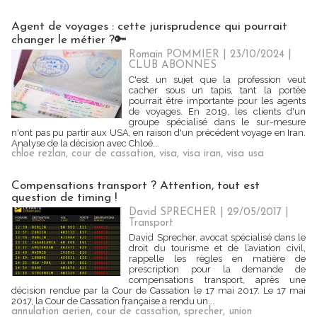
Agent de voyages : cette jurisprudence qui pourrait
changer le métier ?🔑
Romain POMMIER
| 23/10/2024
|
CLUB ABONNES
C'est un sujet que la profession veut
cacher sous un tapis, tant la portée
pourrait être importante pour les agents
de voyages. En 2019, les clients d'un
groupe spécialisé dans le sur-mesure
n'ont pas pu partir aux USA, en raison d'un précédent voyage en Iran.
Analyse de la décision avec Chloé...
chloe rezlan
,
cour de cassation
,
visa
,
visa iran
,
visa usa
Compensations transport ? Attention, tout est
question de timing !
David SPRECHER | 29/05/2017
|
Transport
David Sprecher, avocat spécialisé dans le
droit du tourisme et de l’aviation civil,
rappelle les règles en matière de
prescription pour la demande de
compensations transport, après une
décision rendue par la Cour de Cassation le 17 mai 2017. Le 17 mai
2017, la Cour de Cassation française a rendu un...
annulation aerien
,
cour de cassation
,
sprecher
,
union