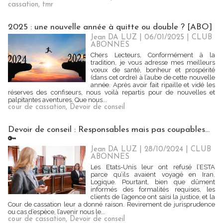
cassation
,
tmr
2025 : une nouvelle année à quitte ou double ? [ABO]
Jean DA LUZ
| 06/01/2025
|
CLUB
ABONNES
Chers Lecteurs, Conformément à la
tradition, je vous adresse mes meilleurs
vœux de santé, bonheur et prospérité
(dans cet ordre) à l’aube de cette nouvelle
année. Après avoir fait ripaille et vidé les
réserves des confiseurs, nous voilà repartis pour de nouvelles et
palpitantes aventures. Que nous...
cour de cassation
,
Devoir de conseil
Devoir de conseil : Responsables mais pas coupables...
🔑
Jean DA LUZ
| 28/10/2024
|
CLUB
ABONNES
Les Etats-Unis leur ont refusé l’ESTA
parce qu’ils avaient voyagé en Iran.
Logique. Pourtant, bien que dûment
informés des formalités requises, les
clients de l’agence ont saisi la justice, et la
Cour de cassation leur a donné raison. Revirement de jurisprudence
ou cas d’espèce, l’avenir nous le...
cour de cassation
,
Devoir de conseil