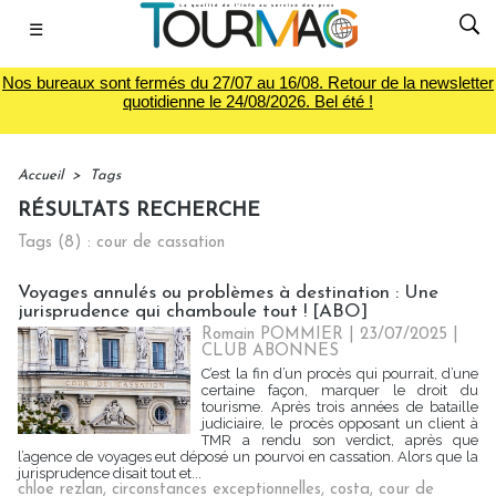
☰
Nos bureaux sont fermés du 27/07 au 16/08. Retour de la newsletter
quotidienne le 24/08/2026. Bel été !
Accueil
>
Tags
RÉSULTATS RECHERCHE
Tags (8) : cour de cassation
Voyages annulés ou problèmes à destination : Une
jurisprudence qui chamboule tout ! [ABO]
Romain POMMIER
| 23/07/2025
|
CLUB ABONNES
C’est la fin d’un procès qui pourrait, d’une
certaine façon, marquer le droit du
tourisme. Après trois années de bataille
judiciaire, le procès opposant un client à
TMR a rendu son verdict, après que
l’agence de voyages eut déposé un pourvoi en cassation. Alors que la
jurisprudence disait tout et...
chloe rezlan
,
circonstances exceptionnelles
,
costa
,
cour de