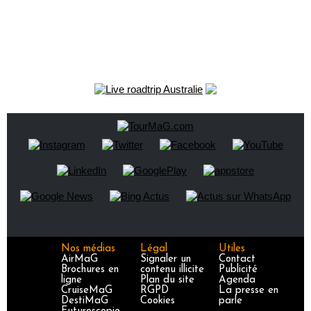
Nos médias
Légal
Utiles
AirMaG
Signaler un
Contact
Brochures en
contenu illicite
Publicité
ligne
Plan du site
Agenda
CruiseMaG
RGPD
La presse en
DestiMaG
Cookies
parle