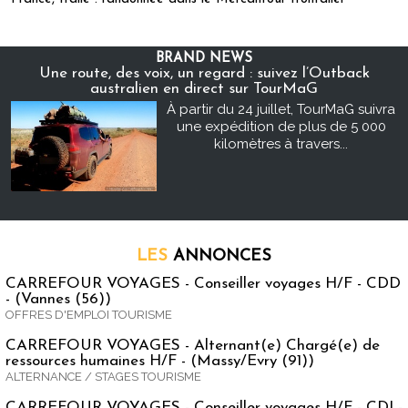
BRAND NEWS
Une route, des voix, un regard : suivez l’Outback
australien en direct sur TourMaG
À partir du 24 juillet, TourMaG suivra
une expédition de plus de 5 000
kilomètres à travers...
LES
ANNONCES
CARREFOUR VOYAGES - Conseiller voyages H/F - CDD
- (Vannes (56))
OFFRES D'EMPLOI TOURISME
CARREFOUR VOYAGES - Alternant(e) Chargé(e) de
ressources humaines H/F - (Massy/Evry (91))
ALTERNANCE / STAGES TOURISME
CARREFOUR VOYAGES - Conseiller voyages H/F - CDI -