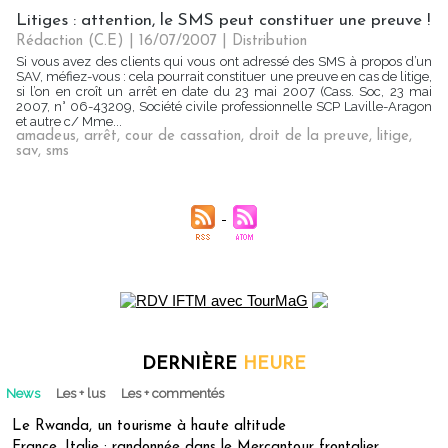
Litiges : attention, le SMS peut constituer une preuve !
Rédaction (C.E) | 16/07/2007
|
Distribution
Si vous avez des clients qui vous ont adressé des SMS à propos d’un
SAV, méfiez-vous : cela pourrait constituer une preuve en cas de litige,
si l’on en croît un arrêt en date du 23 mai 2007 (Cass. Soc, 23 mai
2007, n° 06-43209, Société civile professionnelle SCP Laville-Aragon
et autre c/ Mme...
amadeus
,
arrêt
,
cour de cassation
,
droit de la preuve
,
litige
,
sav
,
sms
DERNIÈRE
HEURE
News
Les + lus
Les + commentés
Le Rwanda, un tourisme à haute altitude
France, Italie : randonnée dans le Mercantour frontalier