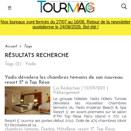
☰
Nos bureaux sont fermés du 27/07 au 16/08. Retour de la newsletter
quotidienne le 24/08/2026. Bel été !
Accueil
>
Tags
RÉSULTATS RECHERCHE
Tags (2) : Yadis
Yadis dévoilera les chambres témoins de son nouveau
resort 5* à Top Résa
La Rédaction
| 13/09/2011
|
Hébergement
Le groupe hôtelier Yadis Hôtels Tunisie
dévoilera les nouvelles chambres
témoins du Yadis Impérial Beach & Spa
Resort 5* en avant-première sur le salon
IFTM Top Résa Paris (stand A 70). Le
Resort 5* ouvrira ses portes début 2012. Doté de 475 chambres (dont
67 familiales et 14...
chambres témoins
,
Djerba
,
Hôtellerie
,
resort 5*
,
Top Résa
,