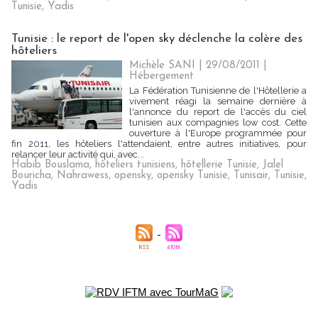
Tunisie
,
Yadis
Tunisie : le report de l'open sky déclenche la colère des
hôteliers
Michèle SANI
| 29/08/2011
|
Hébergement
La Fédération Tunisienne de l'Hôtellerie a
vivement réagi la semaine dernière à
l'annonce du report de l'accès du ciel
tunisien aux compagnies low cost. Cette
ouverture à l'Europe programmée pour
fin 2011, les hôteliers l'attendaient, entre autres initiatives, pour
relancer leur activité qui, avec...
Habib Bouslama
,
hôteliers tunisiens
,
hôtellerie Tunisie
,
Jalel
Bouricha
,
Nahrawess
,
opensky
,
opensky Tunisie
,
Tunisair
,
Tunisie
,
Yadis