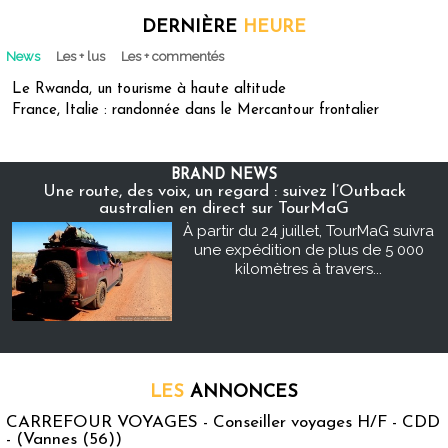
DERNIÈRE
HEURE
News
Les + lus
Les + commentés
Le Rwanda, un tourisme à haute altitude
France, Italie : randonnée dans le Mercantour frontalier
BRAND NEWS
Une route, des voix, un regard : suivez l’Outback
australien en direct sur TourMaG
À partir du 24 juillet, TourMaG suivra
une expédition de plus de 5 000
kilomètres à travers...
LES
ANNONCES
CARREFOUR VOYAGES - Conseiller voyages H/F - CDD
- (Vannes (56))