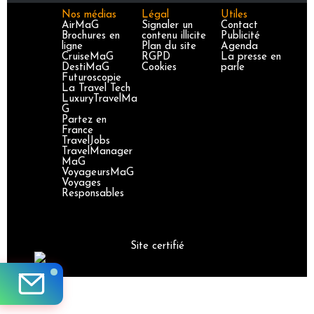
Nos médias
Légal
Utiles
AirMaG
Signaler un
Contact
Brochures en
contenu illicite
Publicité
ligne
Plan du site
Agenda
CruiseMaG
RGPD
La presse en
DestiMaG
Cookies
parle
Futuroscopie
La Travel Tech
LuxuryTravelMa
G
Partez en
France
TravelJobs
TravelManager
MaG
VoyageursMaG
Voyages
Responsables
Site certifié