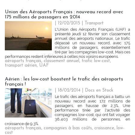
Union des Aéroports Français : nouveau record avec
175 millions de passagers en 2014
| 12/02/2015
|
Transport
L'Union des Aéroports Français (UAF) a
présenté jeudi 12 février son classement
annuel des aéroports nationaux. Le trafic
dépassé un nouveau record, avec 175
millions de passagers, essentiellement
tiré par les compagnies low-cost. Mais ces
performances restent inférieures à celles nos voisins européens.
aéroports français
,
classement annuel
,
trafic low-cost
,
transport aérien
,
UAF
Aérien : les low-cost boostent le trafic des aéroports
français !
| 18/02/2014
|
Docs en Stock
Le trafic des aéroports français a battu un
nouveau record avec 172 millions de
passagers, en hausse de 2,3%. Une
performance tirée par l'activité des
compagnies low-cost, qui ont fait voyager
38,403 millions de personnes, en
croissance de 9,3%.
aéroports français
,
compagnies à bas coûts
,
croissance
,
low-
cost