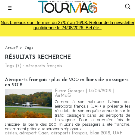
☰
Nos bureaux sont fermés du 27/07 au 16/08. Retour de la newsletter
quotidienne le 24/08/2026. Bel été !
Accueil
>
Tags
RÉSULTATS RECHERCHE
Tags (7) : aéroports français
Aéroports français : plus de 200 millions de passagers
en 2018
Pierre Georges
| 14/03/2019
|
AirMaG
Comme à son habitude, l’Union des
aéroports français (UAF) a présenté les
résultats de son enquête annuelle sur le
trafic passagers dans les aéroports de
l’Hexagone. Pour la première fois de
l’histoire, la barre des 200 millions de passagers a été franchie,
notamment grâce aux aéroports régionaux...
aérien
,
aéroport Caen
,
aéroports français
,
bilan 2018
,
UAF