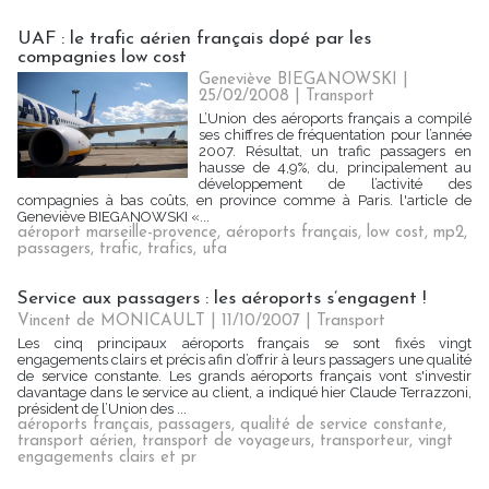
UAF : le trafic aérien français dopé par les
compagnies low cost
Geneviève BIEGANOWSKI |
25/02/2008
|
Transport
L’Union des aéroports français a compilé
ses chiffres de fréquentation pour l’année
2007. Résultat, un trafic passagers en
hausse de 4,9%, du, principalement au
développement de l’activité des
compagnies à bas coûts, en province comme à Paris. l'article de
Geneviève BIEGANOWSKI «...
aéroport marseille-provence
,
aéroports français
,
low cost
,
mp2
,
passagers
,
trafic
,
trafics
,
ufa
Service aux passagers : les aéroports s’engagent !
Vincent de MONICAULT | 11/10/2007
|
Transport
Les cinq principaux aéroports français se sont fixés vingt
engagements clairs et précis afin d’offrir à leurs passagers une qualité
de service constante. Les grands aéroports français vont s'investir
davantage dans le service au client, a indiqué hier Claude Terrazzoni,
président de l’Union des ...
aéroports français
,
passagers
,
qualité de service constante
,
transport aérien
,
transport de voyageurs
,
transporteur
,
vingt
engagements clairs et pr