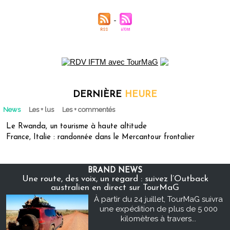
DERNIÈRE
HEURE
News
Les + lus
Les + commentés
Le Rwanda, un tourisme à haute altitude
France, Italie : randonnée dans le Mercantour frontalier
BRAND NEWS
Une route, des voix, un regard : suivez l’Outback
australien en direct sur TourMaG
À partir du 24 juillet, TourMaG suivra
une expédition de plus de 5 000
kilomètres à travers...