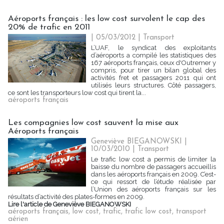
Aéroports français : les low cost survolent le cap des
20% de trafic en 2011
| 05/03/2012
|
Transport
L’UAF, le syndicat des exploitants
d’aéroports a compilé les statistiques des
167 aéroports français, ceux d'Outremer y
compris, pour tirer un bilan global des
activités fret et passagers 2011 qui ont
utilisés leurs structures. Côté passagers,
ce sont les transporteurs low cost qui tirent la...
aéroports français
Les compagnies low cost sauvent la mise aux
Aéroports français
Geneviève BIEGANOWSKI |
10/03/2010
|
Transport
Le trafic low cost a permis de limiter la
baisse du nombre de passagers accueillis
dans les aéroports français en 2009. C’est-
ce qui ressort de l’étude réalisée par
l’Union des aéroports français sur les
résultats d’activité des plates-formes en 2009.
Lire l'article de Geneviève BIEGANOWSKI
aéroports français
,
low cost
,
trafic
,
trafic low cost
,
transport
aérien