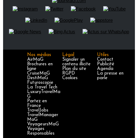
Nos médias
Légal
Utiles
AirMaG
Signaler un
Contact
Brochures en
contenu illicite
Publicité
ligne
Plan du site
Agenda
CruiseMaG
RGPD
La presse en
DestiMaG
Cookies
parle
Futuroscopie
La Travel Tech
LuxuryTravelMa
G
Partez en
France
TravelJobs
TravelManager
MaG
VoyageursMaG
Voyages
Responsables