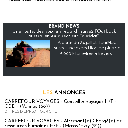
BRAND NEWS
Une route, des voix, un regard : suivez l’Outback
australien en direct sur TourMaG
À partir du 24 juillet, TourMaG
suivra une expédition de plus de
5 000 kilomètres à travers...
LES
ANNONCES
CARREFOUR VOYAGES - Conseiller voyages H/F -
CDD - (Vannes (56))
OFFRES D'EMPLOI TOURISME
CARREFOUR VOYAGES - Alternant(e) Chargé(e) de
ressources humaines H/F - (Massy/Evry (91))