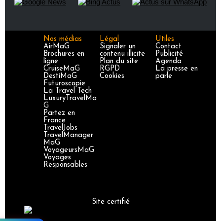
Nos médias
Légal
Utiles
AirMaG
Signaler un
Contact
Brochures en
contenu illicite
Publicité
ligne
Plan du site
Agenda
CruiseMaG
RGPD
La presse en
DestiMaG
Cookies
parle
Futuroscopie
La Travel Tech
LuxuryTravelMa
G
Partez en
France
TravelJobs
TravelManager
MaG
VoyageursMaG
Voyages
Responsables
Site certifié