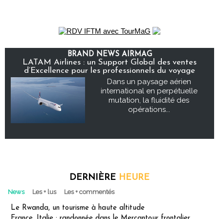
BRAND NEWS AIRMAG
LATAM Airlines : un Support Global des ventes
d’Excellence pour les professionnels du voyage
Dans un paysage aérien
international en perpétuelle
mutation, la fluidité des
opérations...
DERNIÈRE
HEURE
News
Les + lus
Les + commentés
Le Rwanda, un tourisme à haute altitude
France, Italie : randonnée dans le Mercantour frontalier