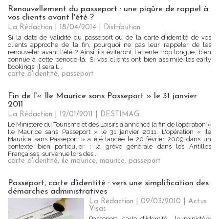
Renouvellement du passeport : une piqûre de rappel à
vos clients avant l'été ?
La Rédaction
| 18/04/2014
|
Distribution
Si la date de validité du passeport ou de la carte d'identité de vos
clients approche de la fin, pourquoi ne pas leur rappeler de les
renouveler avant l'été ? Ainsi, ils éviteront l'attente trop longue, bien
connue à cette période-là. Si vos clients ont bien assimilé les early
bookings, il serait...
carte d'identité
,
passeport
Fin de l'« Ile Maurice sans Passeport » le 31 janvier
2011
La Rédaction | 12/01/2011
|
DESTIMAG
Le Ministère du Tourisme et des Loisirs a annoncé la fin de l’opération «
Ile Maurice sans Passeport » le 31 janvier 2011. L'opération « Ile
Maurice sans Passeport » a été lancée le 20 février 2009 dans un
contexte bien particulier : la grève générale dans les Antilles
Françaises, survenue lors des...
carte d'identité
,
ile maurice
,
maurice
,
passeport
Passeport, carte d'identité : vers une simplification des
démarches administratives
La Rédaction | 09/03/2010
|
Actus
Visas
Passeport, carte d'identité... le ministère