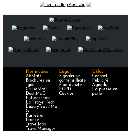
Nos médias
Légal
Utiles
AirMaG
Signaler un
Contact
Brochures en
contenu illicite
Publicité
ligne
Plan du site
Agenda
CruiseMaG
RGPD
La presse en
DestiMaG
Cookies
parle
Futuroscopie
La Travel Tech
LuxuryTravelMa
G
Partez en
France
TravelJobs
TravelManager