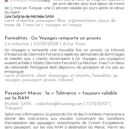
1er avril dernier, pour tout séjour de moins
de 3 mois en Turquie, une CI encore valable 90 jours après le retour
du client.
Lire l'article de Michèle SANI
carte d'identité
,
passagers lillois
,
réglementation
,
séjour de
moins de 3 mois en t
,
voyages en turquie
Formalités : Go Voyages remporte un procès
La rédaction | 03/06/2008
|
Actus Visas
Go Voyages a remporté une nouvelle fois un procès. Le tribunal
d'Instance de Clermont-Ferrand a rejeté les demandes de dommages
et intérêts que 2 clients réclamaient à Go Voyages. Les voyageurs
avaient acheté 2 billets Clermont-Ferrand/La Réunion, mais l'un deux
de nationalité Portugaise était dépourvu de passeport et n'a pas pu
embarquer.
carte d'identité
,
client
,
dommages et intérêts
,
formalités
,
go
voyages
,
passeport
,
procès
,
tribunal
Passeport Maroc : la « Tolérance » toujours valable
sur la RAM
Michèle SANI - redaction@tourmag.com | 13/12/2007
|
Transport
Selon nos informations, la police de l’Air et des Frontières marocaine a
donné des instructions aux escales concernant les conditions
d’acceptation des passagers ressortissants de l’Union Européenne,
sans passeport, sur les vols RAM à destination du Maroc. Parmi les