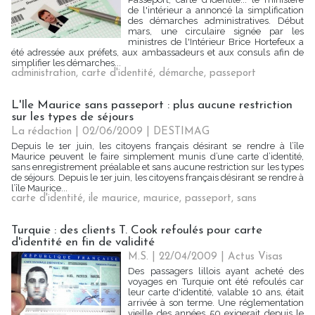
de l'intérieur a annoncé la simplification
des démarches administratives. Début
mars, une circulaire signée par les
ministres de l'Intérieur Brice Hortefeux a
été adressée aux préfets, aux ambassadeurs et aux consuls afin de
simplifier les démarches...
administration
,
carte d'identité
,
démarche
,
passeport
L'Ile Maurice sans passeport : plus aucune restriction
sur les types de séjours
La rédaction | 02/06/2009
|
DESTIMAG
Depuis le 1er juin, les citoyens français désirant se rendre à l’île
Maurice peuvent le faire simplement munis d’une carte d’identité,
sans enregistrement préalable et sans aucune restriction sur les types
de séjours. Depuis le 1er juin, les citoyens français désirant se rendre à
l’île Maurice...
carte d'identité
,
ile maurice
,
maurice
,
passeport
,
sans
Turquie : des clients T. Cook refoulés pour carte
d'identité en fin de validité
M.S. | 22/04/2009
|
Actus Visas
Des passagers lillois ayant acheté des
voyages en Turquie ont été refoulés car
leur carte d'identité, valable 10 ans, était
arrivée à son terme. Une réglementation
vieille des années 50 exigerait depuis le