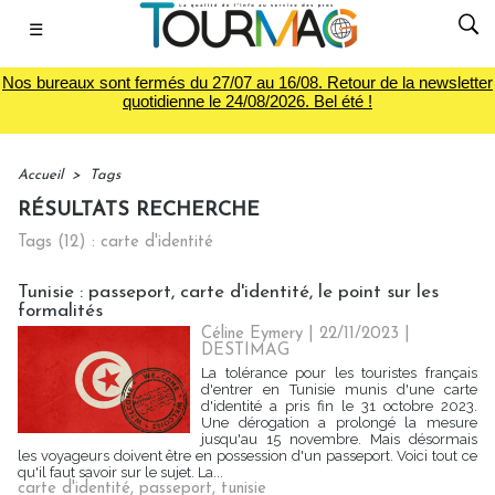
☰
Nos bureaux sont fermés du 27/07 au 16/08. Retour de la newsletter
quotidienne le 24/08/2026. Bel été !
Accueil
>
Tags
RÉSULTATS RECHERCHE
Tags (12) : carte d'identité
Tunisie : passeport, carte d'identité, le point sur les
formalités
Céline Eymery
| 22/11/2023
|
DESTIMAG
La tolérance pour les touristes français
d'entrer en Tunisie munis d'une carte
d'identité a pris fin le 31 octobre 2023.
Une dérogation a prolongé la mesure
jusqu'au 15 novembre. Mais désormais
les voyageurs doivent être en possession d'un passeport. Voici tout ce
qu'il faut savoir sur le sujet. La...
carte d'identité
,
passeport
,
tunisie