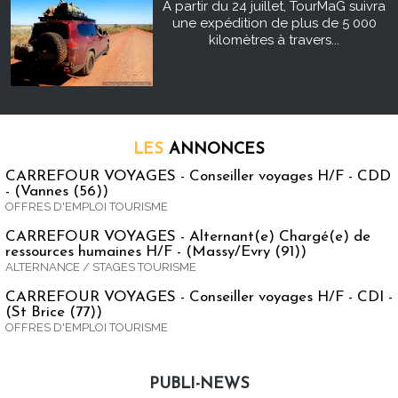
À partir du 24 juillet, TourMaG suivra
une expédition de plus de 5 000
kilomètres à travers...
LES
ANNONCES
CARREFOUR VOYAGES - Conseiller voyages H/F - CDD
- (Vannes (56))
OFFRES D'EMPLOI TOURISME
CARREFOUR VOYAGES - Alternant(e) Chargé(e) de
ressources humaines H/F - (Massy/Evry (91))
ALTERNANCE / STAGES TOURISME
CARREFOUR VOYAGES - Conseiller voyages H/F - CDI -
(St Brice (77))
OFFRES D'EMPLOI TOURISME
PUBLI-NEWS