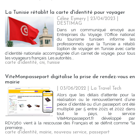
La Tunisie rétablit la carte d'identité pour voyager
Céline Eymery
| 23/04/2023
|
DESTIMAG
Dans un communiqué envoyé aux
Entreprises du Voyage, l'Office national
du tourisme tunisien informe les
professionnels que la Tunisie a rétabli
l’option de voyager en Tunisie avec carte
d’identité nationale accompagnée d’un carnet de voyage, pour tous
les voyageurs français. Les autorités...
carte d'identité
,
cni
,
tunisie
ViteMonpasseport digitalise la prise de rendez-vous en
mairie
| 03/06/2022
|
La Travel Tech
Alors que les délais d'attente pour la
réalisation ou le renouvellement d’une
pièce d’identité ou d’un passeport ont été
multiplié par 5 entre 2021 et 2022 dans
tout le pays, le service
ViteMonpasseport.fr développé par
RDV360 vient à la rescousse des Français et se définit comme "la
première...
carte d'identité
,
mairie
,
nouveau service
,
passeport