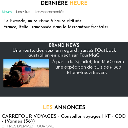
DERNIÈRE
HEURE
News
Les + lus
Les + commentés
Le Rwanda, un tourisme à haute altitude
France, Italie : randonnée dans le Mercantour frontalier
BRAND NEWS
Une route, des voix, un regard : suivez l’Outback
australien en direct sur TourMaG
À partir du 24 juillet, TourMaG suivra
une expédition de plus de 5 000
kilomètres à travers...
LES
ANNONCES
CARREFOUR VOYAGES - Conseiller voyages H/F - CDD
- (Vannes (56))
OFFRES D'EMPLOI TOURISME