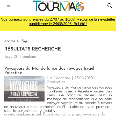
☰
Nos bureaux sont fermés du 27/07 au 16/08. Retour de la newsletter
quotidienne le 24/08/2026. Bel été !
Accueil
>
Tags
RÉSULTATS RECHERCHE
Tags (2) : combiné
Voyageurs du Monde lance des voyages Israël -
Palestine
La Rédaction | 23/11/2010
|
Production
Voyageurs du Monde lance des voyages
combinés Israël - Palestine rassemblés
dans une brochure dédiée. C'est un
message de réconciliation que souhaite
envoyer Voyageurs du monde, à travers
de nouveaux circuits combinés Israël - Palestine. "Une première",
selon le tour opérateur. Au total 5...
circuit
,
combiné
,
israël
,
Palestine
,
rial
,
voyage
,
voyageurs du