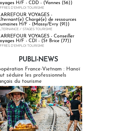
oyages H/F - CDD - (Vannes (56))
FFRES D'EMPLOI TOURISME
CARREFOUR VOYAGES -
lternant(e) Chargé(e) de ressources
umaines H/F - (Massy/Evry (91))
LTERNANCE / STAGES TOURISME
ARREFOUR VOYAGES - Conseiller
oyages H/F - CDI - (St Brice (77))
FFRES D'EMPLOI TOURISME
PUBLI-NEWS
ews
opération France-Vietnam : Hanoï
ut séduire les professionnels
ançais du tourisme