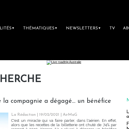
LITÉS
THÉMATIQUES
NEWSLETTERS
TV
A
▼
▼
▼
CHERCHE
se la compagnie a dégagé... un bénéfice
L
La Rédaction
| 19/02/2021
|
AirMaG
a
C'est un miracle qui va faire parler, dans l'aérien. En effet,
F
alors que les recettes de la billetterie ont chuté de 74% par
M