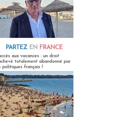
PARTEZ
EN
FRANCE
 en France
accès aux vacances : un droit
achevé totalement abandonné par
s politiques français !