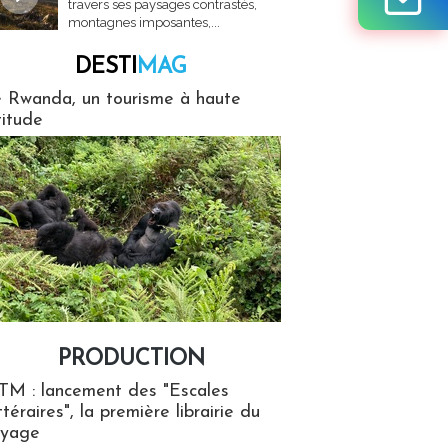
travers ses paysages contrastés,
montagnes imposantes,...
DESTI
MAG
MAG
 Rwanda, un tourisme à haute
titude
PRODUCTION
ion
TM : lancement des "Escales
ttéraires", la première librairie du
oyage