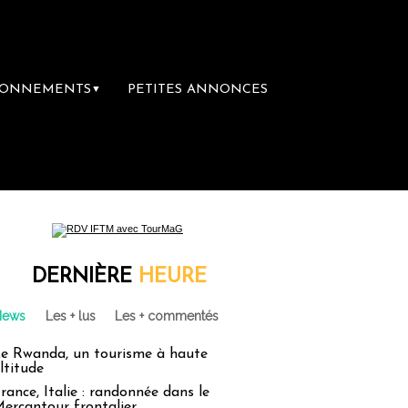
BONNEMENTS
PETITES ANNONCES
▼
DERNIÈRE
HEURE
News
Les + lus
Les + commentés
e Rwanda, un tourisme à haute
ltitude
rance, Italie : randonnée dans le
ercantour frontalier