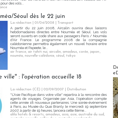
pour des vols...
iance
uméa/Séoul dès le 22 juin
La rédaction | 01/04/2008
|
Transport
A partir du 22 juin 2008, Aircalin ouvrira deux liaisons
hebdomadaires directes entre Nouméa et Séoul. Les vols
seront ouverts en code share aux passagers Paris / Nouméa
d'Air France. Le programme 2008 de la compagnie
calédonienne permettra également un nouvel horaire entre
Nouméa et Papeete, le...
air france
,
air tahiti nui
,
aircalin
,
amadeus
,
corée
,
japon:
,
nouméa
,
nouvelle-calédonie
,
séoul
,
tokyo
AirMa
Dr
e
 ville'' : l'opération accueille 18
La rédaction (CE) | 02/09/2007
|
Distribution
''L’Asie Pacifique dans votre ville'' repartira à la rencontre des
agents de voyages. Organisée par Asia, l'opération compte
cette année 18 nouveaux partenaires. Une soirée-événement
à Paris, au Musée du Quai Branly le mercredi 19 septembre
2007, à partir de 19 heures, lancera cette 8ème...
alila hotels & resorts
,
amadeus
,
asia
,
asie
,
australie du sud
,