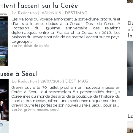
tent l'accent sur la Corée
La Rédaction
| 18/09/2015
|
DESTIMAG
Les Maisons du Voyage annoncent la sortie d'une brochure et
Actus V
De
d'un site Internet dédiés à la Corée : Désir de Corée. A
l'occasion du 130ème anniversaire des relations
d’
diplomatiques entre la France et la Corée, en 2016, Les
fo
Maisons du Voyage ont décidé de mettre l'accent sur ce pays.
Le groupe...
corée
,
désir de corée
musée à Séoul
La Rédaction
| 29/07/2015
|
DESTIMAG
Grévin ouvre le 30 juillet prochain un nouveau musée en
Corée, à Séoul, qui rassemblera 80 personnalités dont 30
Coréennes du monde des arts, de la politique, de l’histoire, du
sport et des médias, offrent une expérience unique pour tous.
Grévin ouvre les portes de son nouveau site à Séoul, pour sa...
corée
,
grévin
,
musée
,
séoul
Webinai
La