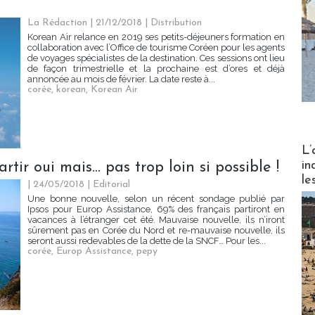
La Rédaction
| 21/12/2018
|
Distribution
Korean Air relance en 2019 ses petits-déjeuners formation en
collaboration avec l’Office de tourisme Coréen pour les agents
de voyages spécialistes de la destination. Ces sessions ont lieu
de façon trimestrielle et la prochaine est d’ores et déjà
annoncée au mois de février. La date reste à...
corée
,
korean
,
Korean Air
Partez
L’
in
tir oui mais... pas trop loin si possible !
le
| 24/05/2018
|
Editorial
Une bonne nouvelle, selon un récent sondage publié par
Ipsos pour Europ Assistance, 69% des français partiront en
vacances à l’étranger cet été. Mauvaise nouvelle, ils n’iront
sûrement pas en Corée du Nord et re-mauvaise nouvelle, ils
seront aussi redevables de la dette de la SNCF… Pour les...
corée
,
Europ Assistance
,
pepy