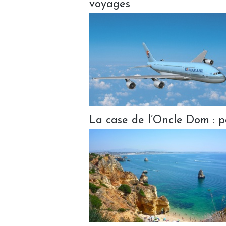
voyages
La case de l’Oncle Dom : par