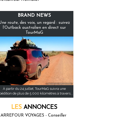
BRAND NEWS
Une route, des voix, un regard : suivez
l’Outback australien en direct sur
TourMaG
À partir du 24 juillet, TourMaG suivra une
pédition de plus de 5 000 kilomètres à travers...
LES
ANNONCES
ARREFOUR VOYAGES - Conseiller