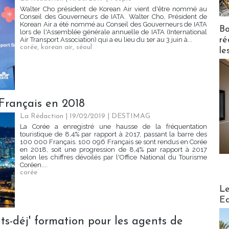
Walter Cho président de Korean Air vient d'être nommé au
Conseil des Gouverneurs de IATA. Walter Cho, Président de
Korean Air a été nommé au Conseil des Gouverneurs de IATA
Bo
lors de l'Assemblée générale annuelle de IATA (International
ré
Air Transport Association) qui a eu lieu du 1er au 3 juin à...
corée
,
korean air
,
séoul
le
Français en 2018
La Rédaction
| 19/02/2019
|
DESTIMAG
La Corée a enregistré une hausse de la fréquentation
touristique de 8,4% par rapport à 2017, passant la barre des
100 000 Français. 100 096 Français se sont rendus en Corée
en 2018, soit une progression de 8,4% par rapport à 2017
selon les chiffres dévoilés par l'Office National du Tourisme
Coréen....
corée
Distribu
Le
Ed
ts-déj' formation pour les agents de