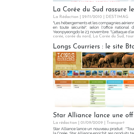
La Corée du Sud rassure le
La Rédaction | 29/11/2010
|
DESTIMAG
"Les hébergements et les compagnies aériennes
en toute sécurité", selon l'office nationa
Yeonpyeongdo le 23 novembre. "L’attaque d’ar
corée
,
corée du nord
,
La Corée du Sud
,
tour
Longs Courriers : le site 
Star Alliance lance une offr
La rédaction | 01/09/2009
|
Transport
Star Alliance lance un nouveau produit : ''Tou
la Corée. Star Alliance enrichit ses produits ta