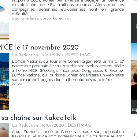
rapport à 2019, Korean Air a réussi à dégager un bénéfice
d'exploitation de 180 millions d'euros. Alors que les
compagnies aériennes européennes sont en grande
difficulté,...
asiana airlines
,
corée
,
korean air
 MICE le 17 novembre 2020
La Rédaction
| 09/11/2020
|
DESTIMAG
L'Office National du Tourisme Coréen organisera le mardi 17
novembre prochain à 11h un webinaire exclusivement dédié
à l'offre MICE (Meetings, Incentives, Congresses & Events).
L’Office National du Tourisme Coréen organisera un webinaire
sur le marché français, dont la thématique sera « l’offre...
corée
ex
 sa chaîne sur KakaoTalk
La Rédaction
| 16/07/2020
|
DESTIMAG
Atout France a lancé en Corée sa chaîne sur l'application
C
KakaoTalk. Plus de 300 professionnels du tourisme se sont