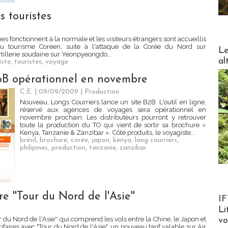
s touristes
 fonctionnent à la normale et les visiteurs étrangers sont accueillis
DESTI
l du tourisme Coréen, suite à l'attaque de la Corée du Nord sur
Le
tillerie soudaine sur Yeonpyeongdo...
al
iste
,
touristes
,
voyage
BtoB opérationnel en novembre
C.E. | 09/09/2009
|
Production
Nouveau, Longs Courriers lance un site B2B. L'outil en ligne,
réservé aux agences de voyages sera opérationnel en
novembre prochain. Les distributeurs pourront y retrouver
toute la production du TO qui vient de sortir sa brochure «
Kenya, Tanzanie & Zanzibar ». Côté produits, le voyagiste...
brésil
,
brochure
,
corée
,
japon
,
kenya
,
long courriers
,
philipines
,
production
,
tanzanie
,
zanzibar
e ''Tour du Nord de l'Asie''
Product
IF
Li
r du Nord de l'Asie'' qui comprend les vols entre la Chine, le Japon et
v
rifaires avec "Tour du Nord de l'Asie", un nouveau tarif valable sur Air