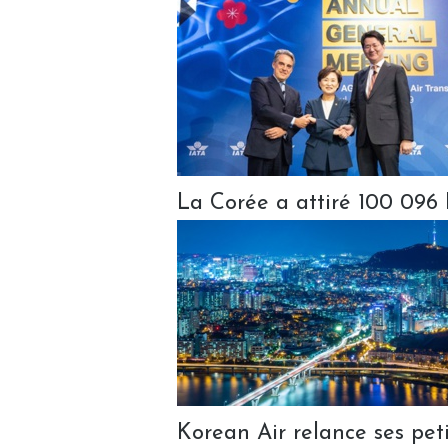
La Corée a attiré 100 096 
Korean Air relance ses peti