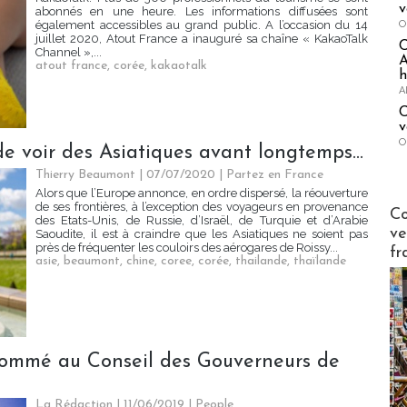
v
abonnés en une heure. Les informations diffusées sont
O
également accessibles au grand public. A l’occasion du 14
juillet 2020, Atout France a inauguré sa chaîne « KakaoTalk
Channel »,...
A
atout france
,
corée
,
kakaotalk
h
A
C
v
O
de voir des Asiatiques avant longtemps...
Thierry Beaumont | 07/07/2020
|
Partez en France
Alors que l’Europe annonce, en ordre dispersé, la réouverture
de ses frontières, à l’exception des voyageurs en provenance
Publi-n
Co
des Etats-Unis, de Russie, d’Israël, de Turquie et d’Arabie
ve
Saoudite, il est à craindre que les Asiatiques ne soient pas
près de fréquenter les couloirs des aérogares de Roissy...
fr
asie
,
beaumont
,
chine
,
coree
,
corée
,
thailande
,
thaïlande
nommé au Conseil des Gouverneurs de
La Rédaction
| 11/06/2019
|
People