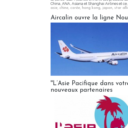
China, ANA, Asiana et Shanghai Airlines et ce, 
asie
,
chine
,
corée
,
hong kong
,
japon
,
star all
Aircalin ouvre la ligne No
''L’Asie Pacifique dans votre
nouveaux partenaires