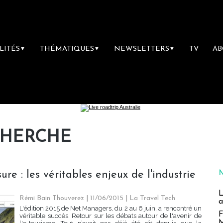
LITÉS
THÉMATIQUES
NEWSLETTERS
TV
A
▼
▼
▼
CHERCHE
re : les véritables enjeux de l'industrie
L
Rémi Bain Thouverez | 11/06/2015
|
La Travel Tech
a
L'édition 2015 de Net Managers, du 2 au 6 juin, a rencontré un
F
véritable succès. Retour sur les débats autour de l'avenir de
M