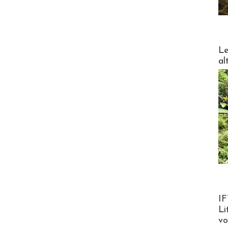
DESTI
Le
al
Product
IF
Li
v