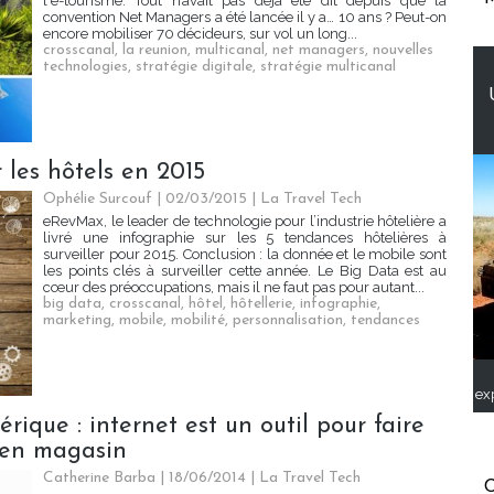
l'e-tourisme. Tout n’avait pas déjà été dit depuis que la
convention Net Managers a été lancée il y a… 10 ans ? Peut-on
encore mobiliser 70 décideurs, sur vol un long...
crosscanal
,
la reunion
,
multicanal
,
net managers
,
nouvelles
technologies
,
stratégie digitale
,
stratégie multicanal
 les hôtels en 2015
Ophélie Surcouf | 02/03/2015
|
La Travel Tech
eRevMax, le leader de technologie pour l’industrie hôtelière a
livré une infographie sur les 5 tendances hôtelières à
surveiller pour 2015. Conclusion : la donnée et le mobile sont
les points clés à surveiller cette année. Le Big Data est au
cœur des préoccupations, mais il ne faut pas pour autant...
big data
,
crosscanal
,
hôtel
,
hôtellerie
,
infographie
,
marketing
,
mobile
,
mobilité
,
personnalisation
,
tendances
ex
rique : internet est un outil pour faire
s en magasin
Catherine Barba | 18/06/2014
|
La Travel Tech
C