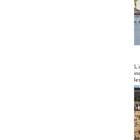
Partez
L’
in
le