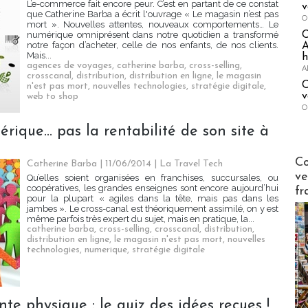
L’e-commerce fait encore peur. C’est en partant de ce constat
v
que Catherine Barba a écrit l'ouvrage « Le magasin n’est pas
O
mort ». Nouvelles attentes, nouveaux comportements… Le
numérique omniprésent dans notre quotidien a transformé
notre façon d’acheter, celle de nos enfants, de nos clients.
A
Mais...
h
agences de voyages
,
catherine barba
,
cross-selling
,
A
crosscanal
,
distribution
,
distribution en ligne
,
le magasin
C
n'est pas mort
,
nouvelles technologies
,
stratégie digitale
,
v
web to shop
O
rique... pas la rentabilité de son site à
Publi-n
Co
Catherine Barba | 11/06/2014
|
La Travel Tech
ve
Qu’elles soient organisées en franchises, succursales, ou
coopératives, les grandes enseignes sont encore aujourd’hui
fr
pour la plupart « agiles dans la tête, mais pas dans les
jambes ». Le cross-canal est théoriquement assimilé, on y est
même parfois très expert du sujet, mais en pratique, la...
catherine barba
,
cross-selling
,
crosscanal
,
distribution
,
distribution en ligne
,
le magasin n'est pas mort
,
nouvelles
technologies
,
numerique
,
stratégie digitale
nte physique : le quiz des idées reçues !