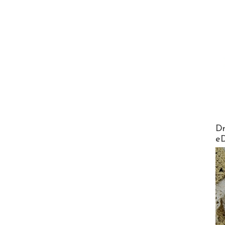
AirMa
Dr
e