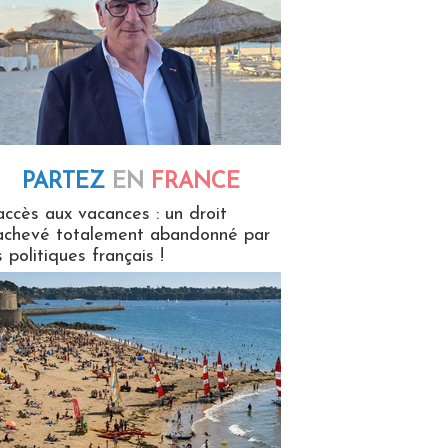
PARTEZ
EN
FRANCE
 en France
accès aux vacances : un droit
achevé totalement abandonné par
s politiques français !