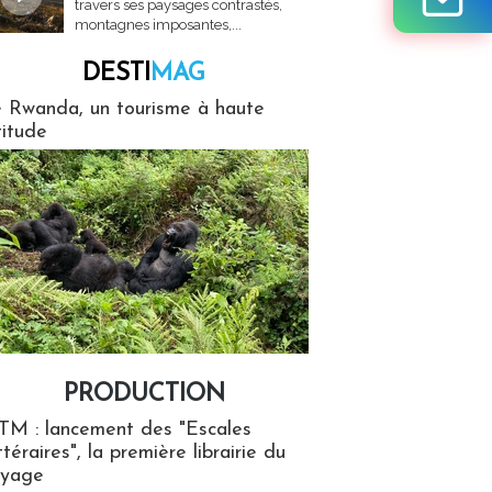
travers ses paysages contrastés,
montagnes imposantes,...
DESTI
MAG
MAG
 Rwanda, un tourisme à haute
titude
PRODUCTION
ion
TM : lancement des "Escales
ttéraires", la première librairie du
oyage