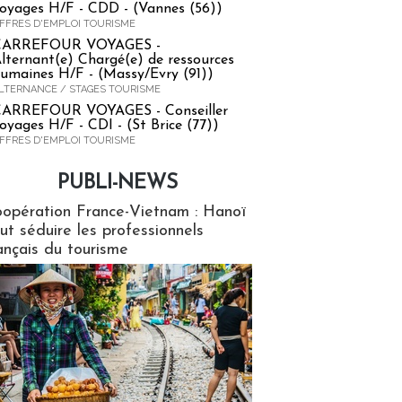
oyages H/F - CDD - (Vannes (56))
FFRES D'EMPLOI TOURISME
CARREFOUR VOYAGES -
lternant(e) Chargé(e) de ressources
umaines H/F - (Massy/Evry (91))
LTERNANCE / STAGES TOURISME
ARREFOUR VOYAGES - Conseiller
oyages H/F - CDI - (St Brice (77))
FFRES D'EMPLOI TOURISME
PUBLI-NEWS
ews
opération France-Vietnam : Hanoï
ut séduire les professionnels
ançais du tourisme