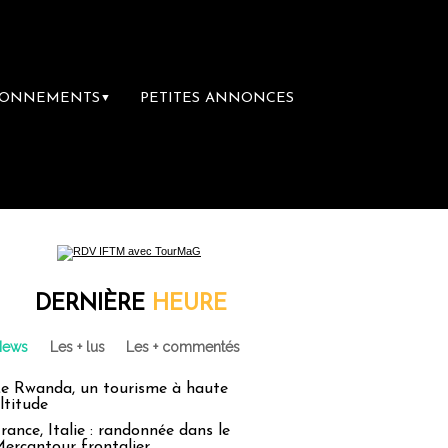
BONNEMENTS
PETITES ANNONCES
▼
DERNIÈRE
HEURE
News
Les + lus
Les + commentés
e Rwanda, un tourisme à haute
ltitude
rance, Italie : randonnée dans le
ercantour frontalier