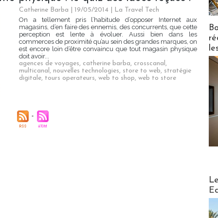
Catherine Barba | 19/05/2014
|
La Travel Tech
On a tellement pris l’habitude d’opposer Internet aux
Bo
magasins, d’en faire des ennemis, des concurrents, que cette
perception est lente à évoluer. Aussi bien dans les
ré
commerces de proximité qu’au sein des grandes marques, on
le
est encore loin d’être convaincu que tout magasin physique
doit avoir...
agences de voyages
,
catherine barba
,
crosscanal
,
multicanal
,
nouvelles technologies
,
store to web
,
stratégie
digitale
,
tours operateurs
,
web to shop
,
web to store
Distribu
Le
Ed