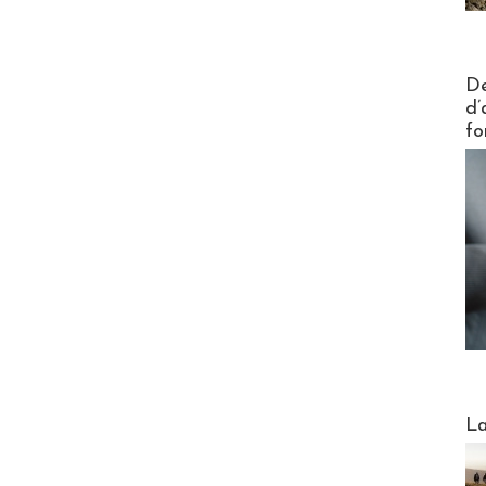
Actus V
De
d’
fo
Webinai
La